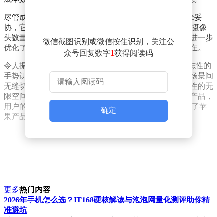
尽管成本控制严格，入门级Vision头显在视觉体验上并未妥
协，它共享了Vision Pro的高品质显示屏。苹果通过减少摄像
头数量、调整扬声器规格以及显著减轻设备整体重量，进一步
微信截图识别或微信按住识别，关注公
优化了成本与用户舒适度，确保长时间佩戴亦感轻松自在。
众号回复数字
1
获得阅读码
令人振奋的是，新款Vision头显不仅继承了Vision Pro标志性的
手势识别与眼动追踪交互技术，使用户能够在多元应用场景间
无缝切换，享受极致流畅的操作体验，还保留了其标志性的无
限空间探索与虚实交融特性。这意味着，尽管是入门级产品，
用户的基础使用体验将与Vision Pro保持高度一致，彰显了苹
确定
果产品一贯的高水准与卓越性。
更多
热门内容
2026年手机怎么选？IT168硬核解读与泡泡网量化测评助你精
准避坑