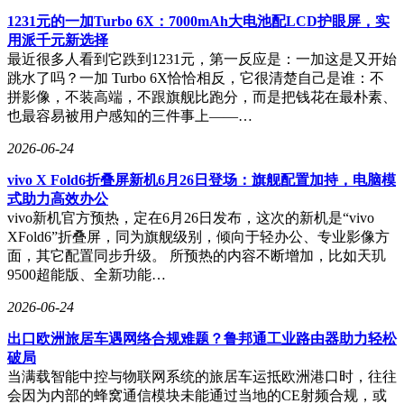
1231元的一加Turbo 6X：7000mAh大电池配LCD护眼屏，实
用派千元新选择
最近很多人看到它跌到1231元，第一反应是：一加这是又开始
跳水了吗？一加 Turbo 6X恰恰相反，它很清楚自己是谁：不
拼影像，不装高端，不跟旗舰比跑分，而是把钱花在最朴素、
也最容易被用户感知的三件事上——…
2026-06-24
vivo X Fold6折叠屏新机6月26日登场：旗舰配置加持，电脑模
式助力高效办公
vivo新机官方预热，定在6月26日发布，这次的新机是“vivo
XFold6”折叠屏，同为旗舰级别，倾向于轻办公、专业影像方
面，其它配置同步升级。 所预热的内容不断增加，比如天玑
9500超能版、全新功能…
2026-06-24
出口欧洲旅居车遇网络合规难题？鲁邦通工业路由器助力轻松
破局
当满载智能中控与物联网系统的旅居车运抵欧洲港口时，往往
会因为内部的蜂窝通信模块未能通过当地的CE射频合规，或