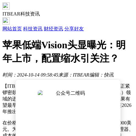
ITBEAR科技资讯
网站首页
科技资讯
财经资讯
分享好友
苹果低端Vision头显曝光：明
年上市，配置缩水引关注？
时间：2024-10-14 09:58:45
来源：ITBEAR
编辑：快讯
【ITBEAR】据最新消息透露，苹果公司Vision产品团队正紧
锣密鼓地研发多款创新设备，预示着其在增强现实（AR）领
域的进一步布局。知名行业分析师马克·古尔曼指出，苹果有
望最早于明年推出备受期待的入门级Vision头显，随后在2026
年推出搭载更强劲芯片的升级版Vision Pro。
在价格方面，这款定位亲民的Vision头显预计售价约为2000美
元。为了实现这一价格定位，苹果采用了性能稍低的处理器、
成本效益更高的材料，并省略了部分“EyeSight”特定功能。