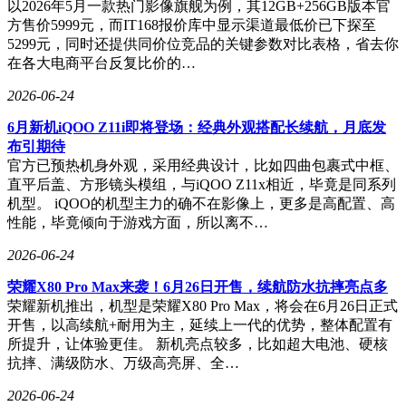
以2026年5月一款热门影像旗舰为例，其12GB+256GB版本官
方售价5999元，而IT168报价库中显示渠道最低价已下探至
5299元，同时还提供同价位竞品的关键参数对比表格，省去你
在各大电商平台反复比价的…
2026-06-24
6月新机iQOO Z11i即将登场：经典外观搭配长续航，月底发
布引期待
官方已预热机身外观，采用经典设计，比如四曲包裹式中框、
直平后盖、方形镜头模组，与iQOO Z11x相近，毕竟是同系列
机型。 iQOO的机型主力的确不在影像上，更多是高配置、高
性能，毕竟倾向于游戏方面，所以离不…
2026-06-24
荣耀X80 Pro Max来袭！6月26日开售，续航防水抗摔亮点多
荣耀新机推出，机型是荣耀X80 Pro Max，将会在6月26日正式
开售，以高续航+耐用为主，延续上一代的优势，整体配置有
所提升，让体验更佳。 新机亮点较多，比如超大电池、硬核
抗摔、满级防水、万级高亮屏、全…
2026-06-24