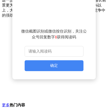
进一步展望2024年，联发科对旗下天玑旗舰手机芯片的增长前
景更为乐观。公司已经将营收同比增长预期从原先的50%以
上，大幅上调至70%以上，显示出对联发科在未来市场竞争中
的强劲信心。
微信截图识别或微信按住识别，关注公
众号回复数字
1
获得阅读码
确定
更多
热门内容