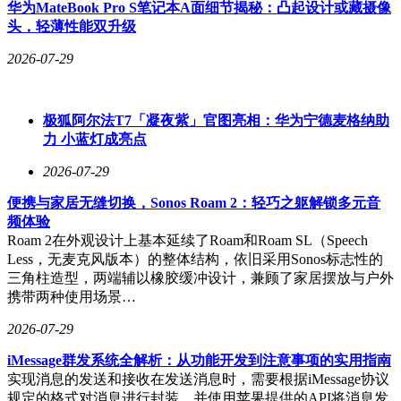
华为MateBook Pro S笔记本A面细节揭秘：凸起设计或藏摄像
头，轻薄性能双升级
2026-07-29
极狐阿尔法T7「凝夜紫」官图亮相：华为宁德麦格纳助
力 小蓝灯成亮点
2026-07-29
便携与家居无缝切换，Sonos Roam 2：轻巧之躯解锁多元音
频体验
Roam 2在外观设计上基本延续了Roam和Roam SL（Speech
Less，无麦克风版本）的整体结构，依旧采用Sonos标志性的
三角柱造型，两端辅以橡胶缓冲设计，兼顾了家居摆放与户外
携带两种使用场景…
2026-07-29
iMessage群发系统全解析：从功能开发到注意事项的实用指南
实现消息的发送和接收在发送消息时，需要根据iMessage协议
规定的格式对消息进行封装，并使用苹果提供的API将消息发