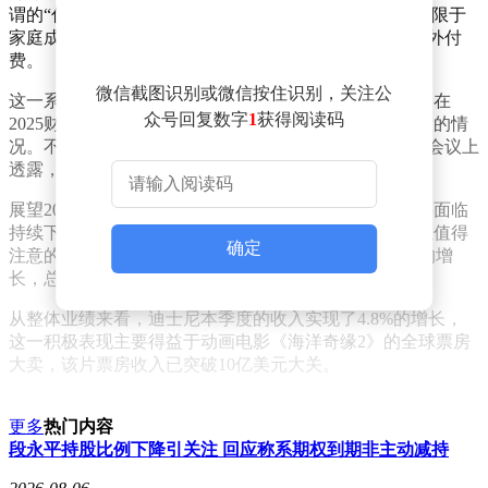
谓的“付费共享”计划。该计划明确规定，Disney+账户仅限于
家庭成员内部使用，若需跨家庭共享，则主订阅者需额外付
费。
微信截图识别或微信按住识别，关注公
这一系列变动对Disney+的订阅用户数产生了直接影响。在
众号回复数字
1
获得阅读码
2025财年的第一财季，Disney+首次出现了订阅人数下滑的情
况。不过，迪士尼首席执行官鲍勃・伊格尔在财报电话会议上
透露，实际的订阅流失情况并未如预期那般严峻。
展望2025年第二季度，迪士尼预计Disney+的订阅量仍将面临
持续下滑的趋势。尽管Disney+的用户基数有所缩减，但值得
确定
注意的是，Hulu平台在本季度却实现了160万订阅用户的增
长，总订阅数已攀升至5360万。
从整体业绩来看，迪士尼本季度的收入实现了4.8%的增长，
这一积极表现主要得益于动画电影《海洋奇缘2》的全球票房
大卖，该片票房收入已突破10亿美元大关。
更多
热门内容
段永平持股比例下降引关注 回应称系期权到期非主动减持