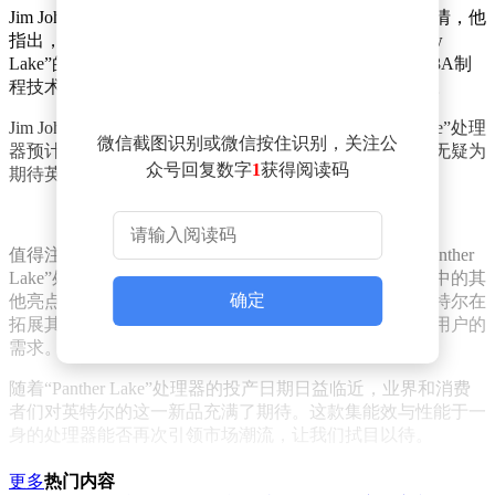
Jim Johnson在个人演讲中难掩对“Panther Lake”的激动之情，他
指出，这款处理器将集“Lunar Lake”的卓越能效与“Arrow
Lake”的强大性能于一身，并采用英特尔最先进的Intel 18A制
程技术。这一结合有望为用户带来前所未有的使用体验。
Jim Johnson还确认了一个令人振奋的消息：“Panther Lake”处理
微信截图识别或微信按住识别，关注公
器预计将在今年晚些时候正式投产。这一时间表的公布无疑为
众号回复数字
1
获得阅读码
期待英特尔新品的用户们打了一剂强心针。
值得注意的是，在Jim Johnson展示的幻灯片中，除了“Panther
Lake”处理器外，还提到了英特尔客户端AI PC产品类目中的其
确定
他亮点，包括掌机设备和独立显卡。这一信息表明，英特尔在
拓展其产品线方面正朝着多元化方向发展，以满足不同用户的
需求。
随着“Panther Lake”处理器的投产日期日益临近，业界和消费
者们对英特尔的这一新品充满了期待。这款集能效与性能于一
身的处理器能否再次引领市场潮流，让我们拭目以待。
更多
热门内容