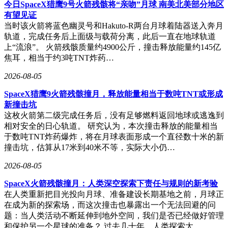
今日SpaceX猎鹰9号火箭残骸将“亲吻”月球 南美北美部分地区
有望见证
当时该火箭将蓝色幽灵号和Hakuto-R两台月球着陆器送入奔月
轨道，完成任务后上面级与载荷分离，此后一直在地球轨道
上“流浪”。 火箭残骸质量约4900公斤，撞击释放能量约145亿
焦耳，相当于约3吨TNT炸药…
2026-08-05
SpaceX猎鹰9火箭残骸撞月，释放能量相当于数吨TNT或形成
新撞击坑
这枚火箭第二级完成任务后，没有足够燃料返回地球或逃逸到
相对安全的日心轨道。 研究认为，本次撞击释放的能量相当
于数吨TNT炸药爆炸，将在月球表面形成一个直径数十米的新
撞击坑，估算从17米到40米不等，实际大小仍…
2026-08-05
SpaceX火箭残骸撞月：人类深空探索下责任与规则的新考验
在人类重新把目光投向月球、准备建设长期基地之前，月球正
在成为新的探索场，而这次撞击也暴露出一个无法回避的问
题：当人类活动不断延伸到地外空间，我们是否已经做好管理
和保护另一个星球的准备？ 过去几十年，人类探索太…