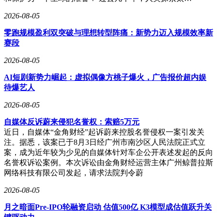
2026-08-05
零跑规模盈利双突破与理想转型阵痛：新势力迈入规模效率新
赛段
2026-08-05
AI短剧新势力崛起：虚拟偶像方桃子爆火，广告报价超内娱
待爆艺人
2026-08-05
自媒体反诉蔚来侵犯名誉权：索赔5万元
近日，自媒体“金角财经”起诉蔚来控股名誉侵权一案引发关
注。据悉，该案已于8月3日经广州市南沙区人民法院正式立
案，成为近年较为少见的自媒体针对车企公开表述发起的反向
名誉权诉讼案例。本次诉讼由金角财经运营主体广州鲸普拉斯
网络科技有限公司发起，请求法院判令蔚
2026-08-05
月之暗面Pre-IPO轮融资启动 估值500亿 K3模型成估值跃升关