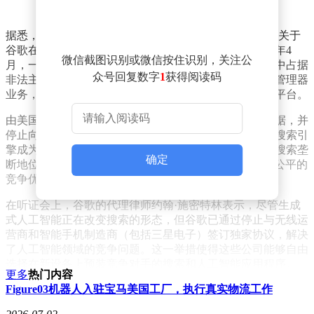
据悉，华盛顿地区法院法官阿米特·梅塔于上周五听取了关于
谷歌在线搜索及广告领域非法垄断问题的解决方案。今年4
微信截图识别或微信按住识别，关注公
月，一位联邦法官已裁定谷歌在两个在线广告技术市场中占据
众号回复数字
1
获得阅读码
非法主导地位。美国司法部曾建议，谷歌应出售其广告管理器
业务，该业务包括公司的出版商广告服务器和广告交易平台。
由美国司法部及多个州组成的联盟要求谷歌共享搜索数据，并
停止向苹果等智能手机制造商支付高额费用，以确保其搜索引
擎成为新设备的默认选项。反垄断执法者担忧，谷歌的搜索垄
确定
断地位将为其在人工智能产品领域，如Gemini，提供不公平的
竞争优势。
在听证会上，谷歌的代理律师约翰·施密特林表示，尽管生成
式人工智能正在改变搜索的形态，但谷歌已通过停止与无线运
营商和智能手机制造商（包括三星电子）签订独家协议，解决
了人工智能领域的竞争问题。这一举措使得这些公司能够自由
选择在新设备上预装竞争对手的搜索和人工智能应用程序。
更多
热门内容
Figure03机器人入驻宝马美国工厂，执行真实物流工作