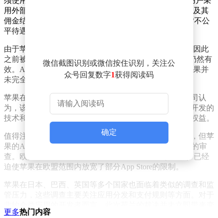
须使用其应用内支付系统（IAP），并禁止开发者引导用户采
用外部支付方式。ACM及法院均认为，苹果的这一规定及其
佣金结构对荷兰市场上运营的约会类应用开发者构成了“不公
平待遇”。
由于苹果未能完全遵守ACM在2022年提出的整改措施，因此
之前被处以的5000万欧元（约合4.14亿元人民币）罚款仍然有
微信截图识别或微信按住识别，关注公
效。ACM曾明确要求苹果调整其应用内支付规则，但苹果并
众号回复数字
1
获得阅读码
未完全达到这些要求。
苹果在一份声明中表示，计划对这一裁决提起上诉。公司认
为，该裁决损害了其为开发者利益、用户隐私及安全所开发的
技术和工具。苹果强调，将继续通过法律途径维护自身权益。
确定
值得注意的是，虽然此次案件仅限于荷兰的约会类应用，但苹
果的App Store商业模式在全球范围内正受到越来越严格的审
查。欧盟今年早些时候实施的《数字市场法》（DMA）已经
迫使苹果在欧盟范围内放宽了部分App Store的限制。
苹果在日本、巴西、英国等多个国家也面临着类似的调查和监
管压力，这些调查主要关注应用分发和支付规则等方面。对于
非约会类应用的开发者而言，此次荷兰的裁决并未立即带来变
更多
热门内容
化，但它进一步加剧了关于苹果在App Store支付方面应拥有