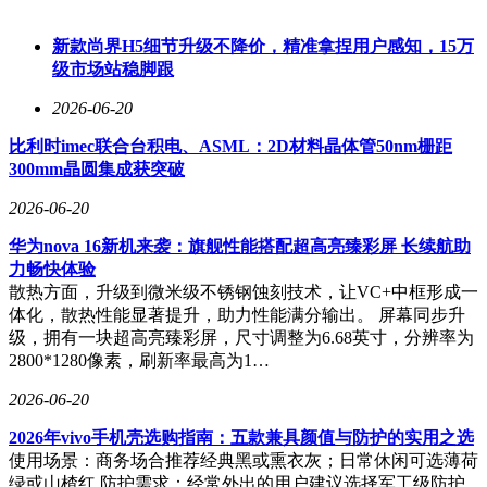
多少控制权的全球辩论。
新款尚界H5细节升级不降价，精准拿捏用户感知，15万
级市场站稳脚跟
2026-06-20
比利时imec联合台积电、ASML：2D材料晶体管50nm栅距
300mm晶圆集成获突破
2026-06-20
华为nova 16新机来袭：旗舰性能搭配超高亮臻彩屏 长续航助
力畅快体验
散热方面，升级到微米级不锈钢蚀刻技术，让VC+中框形成一
体化，散热性能显著提升，助力性能满分输出。 屏幕同步升
级，拥有一块超高亮臻彩屏，尺寸调整为6.68英寸，分辨率为
2800*1280像素，刷新率最高为1…
2026-06-20
2026年vivo手机壳选购指南：五款兼具颜值与防护的实用之选
使用场景：商务场合推荐经典黑或熏衣灰；日常休闲可选薄荷
绿或山楂红 防护需求：经常外出的用户建议选择军工级防护