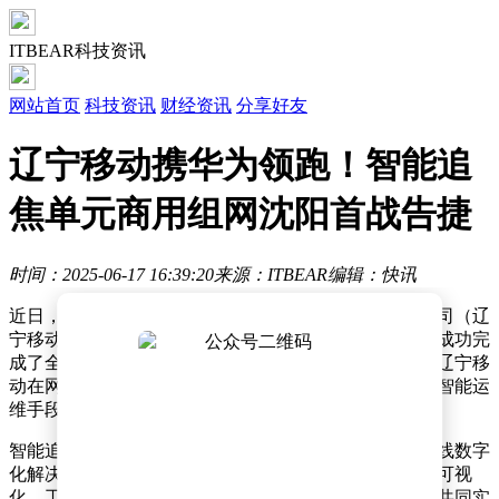
ITBEAR科技资讯
网站首页
科技资讯
财经资讯
分享好友
辽宁移动携华为领跑！智能追
焦单元商用组网沈阳首战告捷
时间：2025-06-17 16:39:20
来源：ITBEAR
编辑：快讯
近日，华为无线网络官方宣布了一项与中国移动辽宁公司（辽
宁移动）联合创新的重大成果：在沈阳，智能追焦单元成功完
成了全球首个商用组网。这一里程碑式的突破，标志着辽宁移
动在网络智能化运营领域迈出了关键一步，通过创新的智能运
维手段，有效解决了效率瓶颈和用户体验问题。
智能追焦单元，作为中国移动与华为携手打造的基站天线数字
化解决方案，具备三大核心数字化能力：拓扑关系实时可视
化、工参信息实时感知、多维波束实时可调。这些能力共同实