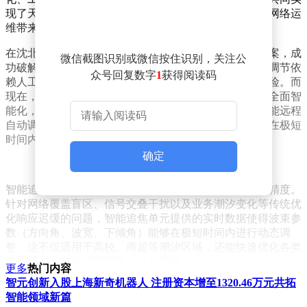
现了天馈系统的远程、实时、精确管理，为辽宁移动的网络运
维带来了革命性的变化。
在沈北大学城及周边区域，辽宁移动部署了这一创新方案，成
微信截图识别或微信按住识别，关注公
功破解了传统运维面临的难题。过去，工参获取与天线调节依
众号回复数字
1
获得阅读码
赖人工爬塔，不仅效率低下，成本高昂，还存在安全风险。而
现在，借助智能追焦单元，工参测量与天线调节实现了全面智
能化，工参可以远程一键采集，误差为零，天线姿态也能远程
自动调节。结合网管系统，根据业务需求，天线波束能在极短
时间内完成远程调整。
确定
智能追焦单元的应用，还显著提升了网络优化的速度和精度。
针对网络覆盖盲区、信号交叠干扰以及业务潮汐变化等传统优
化响应迟缓的问题，智能追焦单元提供的实时数据使得波束参
数（方向角、波宽、下倾角）能够在极短时间内进行动态调
整。这不仅适用于高校、商超等潮汐区域，还能快速优化各类
质差场景，有效消除盲区、减少干扰。
更多
热门内容
智元创新入股上海新奇机器人 注册资本增至1320.46万元共拓
智能追焦单元在解决“骨头站点”问题上同样表现出色。这些站
智能领域新篇
点往往因为准入难、上塔难、维护难而成为网络运维的痛点。