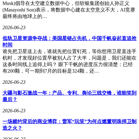
Musk)倡导在太空建立数据中心，但软银集团创始人孙正义
(Masayoshi Son)表示，将数据中心建在太空意义不大，AI竞赛
最终将由地球上的…
2026-06-23
低轨卫星资源争夺战：美国星链占先机，中国千帆奋起直追抢
时间
谁先把卫星送上去，谁就先把位置钉死，等你想用卫星直连手
机时，才发现好位置早被别人占了大半，问题是，我们还能在
这条时间线上追得上吗？ 眼下千帆的进度压力很清楚：已经
有200颗，可一期到7月的目标是324颗，还…
2026-06-23
大疆与影石激战一年：产品、专利、舆论三线交锋，谁能笑到
最后？
2026-06-23
一场赌约背后的商业博弈：雷军“玩笑”为何点燃董明珠捍卫制
造之火？