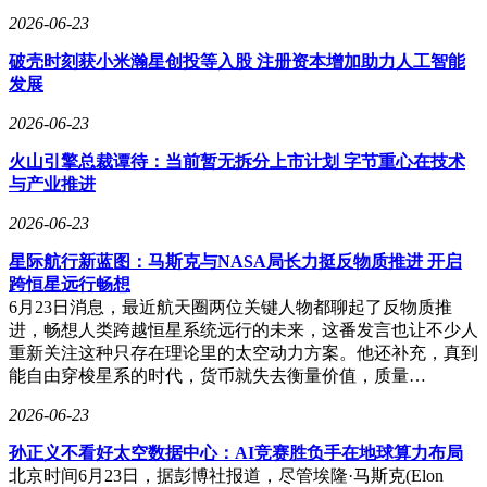
智能追焦单元能够分钟级精准定位天线偏移等故障，并远程自
2026-06-23
动调整参数进行修复，大幅减少了困难区域上站的需求。故障
恢复时间从数天乃至数周缩短至分钟级，显著提升了网络可靠
破壳时刻获小米瀚星创投等入股 注册资本增加助力人工智能
性和应急通信保障效率。
发展
2026-06-23
火山引擎总裁谭待：当前暂无拆分上市计划 字节重心在技术
与产业推进
2026-06-23
星际航行新蓝图：马斯克与NASA局长力挺反物质推进 开启
跨恒星远行畅想
6月23日消息，最近航天圈两位关键人物都聊起了反物质推
进，畅想人类跨越恒星系统远行的未来，这番发言也让不少人
重新关注这种只存在理论里的太空动力方案。他还补充，真到
能自由穿梭星系的时代，货币就失去衡量价值，质量…
2026-06-23
孙正义不看好太空数据中心：AI竞赛胜负手在地球算力布局
北京时间6月23日，据彭博社报道，尽管埃隆·马斯克(Elon