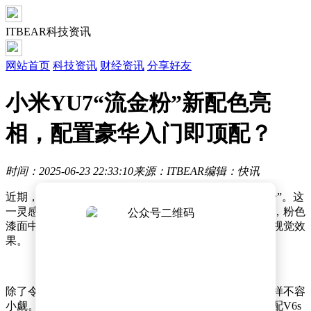
ITBEAR科技资讯
网站首页
科技资讯
财经资讯
分享好友
小米YU7“流金粉”新配色亮
相，配置豪华入门即顶配？
时间：2025-06-23 22:33:10
来源：ITBEAR
编辑：快讯
近期，一款备受瞩目的车型迎来了全新配色——“流金粉”。这
一灵感源自黎明时分，阳光洒在金色山峰上的壮丽景象，粉色
漆面中巧妙融入了浅金色金属微粒，营造出独一无二的视觉效
果。
除了令人眼前一亮的外观设计，该车型在性能配置上同样不容
小觑。尽管官方尚未大肆宣传，但消息透露，全系将标配V6s