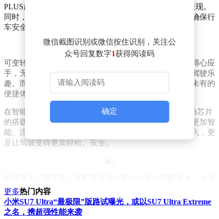
PLUS超级电机，这一配置无疑将大幅提升车辆的动力表现。
同时，四活塞卡钳的加入，则进一步增强了制动性能，确保行
车安全。
微信截图识别或微信按住识别，关注公
众号回复数字
1
获得阅读码
可变转向比技术的运用，使得驾驶者在操控车辆时更加得心应
手，无论是城市穿梭还是高速巡航，都能享受到极致的驾驶乐
趣。而后排移动控制屏的加入，更是为乘客提供了前所未有的
便捷体验，让旅途中的娱乐与舒适并存。
确定
在智能科技方面，该车型同样走在前列。骁龙8 gen3座舱芯片
的搭载，不仅提升了车机的运行速度，更为用户带来了更加智
能、流畅的交互体验。而小米端到端辅助驾驶系统的加入，更
是让驾驶变得更加轻松、安全。
即便是入门版车型，其配置也堪比竞争对手的顶配版本，这无
疑为消费者提供了更多的选择和更高的性价比。随着这款全新
更多
热门内容
配色车型的推出，相信它将在市场上掀起一股新的热潮。
小米SU7 Ultra“最极限”版路试曝光，或以SU7 Ultra Extreme
之名，携超强性能来袭