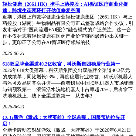
轻松健康（2661.HK）携手上药控股：AI循证医疗商业化提
速，跨境生态闭环打开估值修复空间
近期，港股上市数字健康企业轻松健康集团（2661.HK）与上
药控股（湖南）生物制品有限公司正式签署战略合作协议，引
发市场对于“医药流通+AI医疗”融合模式的广泛关注。这一合
作不仅标志着轻松健康在医药产业价值链的渗透迈出关键一
步，更印证了公司在AI循证医疗领域的技
2026-06-21
618双品牌全渠道40.2亿收官，科沃斯集团稳居行业第一
2026年618大促落幕，科沃斯集团交出双品牌全渠道40.2亿元
的成绩单，同比增长23%，再度稳居行业榜首。科沃斯机器人
与添可双品牌齐头并进——前者稳居中国扫地机器人市场销量
与销额双第一，滚筒活水洗地机器人市占率超70%；后者拿下
洗地机线上、线下全渠道双第一。从去年3
2026-06-21
CCG新游《激战：大牌英雄》全球首曝，国服预约抢先开
启！
全新卡牌动态对战游戏《激战：大牌英雄》于2026年6月21日