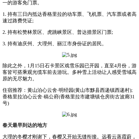
一的游客免门票。
1. 持有三日内抵达香格里拉的动车票、飞机票、汽车票或者高
速过路费凭证;
2. 持有松赞林景区、虎跳峡景区、普达措景区门票;
3. 持有迪庆州、大理州、丽江市身份证的居民。
除此之外，1月15日石卡景区戏雪乐园已开园，直至4月份，游
客皆可搭乘观光缆车前去游玩。多种雪上活动让人感受雪域高
原的无尽魅力。
住宿推荐：黄山泊心云舍·明经园(黄山市黟县西递镇西递村);
香格里拉泊心云舍·稿公府(香格里拉市建塘镇仓房街古波廊31
号)
春天最早到达的地方
大理的冬樱才刚谢下，春樱又开始无缝衔接。远看云蒸霞蔚，