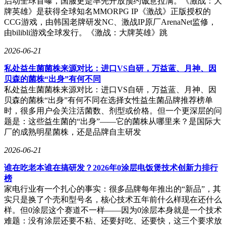
启动全球首曝，国服更是率先开放预约诚意拉满。《激战：大
牌英雄》是获得全球知名MMORPG IP《激战》正版授权的
CCG游戏，由韩国老牌研发NC、激战IP原厂ArenaNet监修，
由bilibli游戏全球发行。《激战：大牌英雄》跳
2026-06-21
私处益生菌菌株来源对比：进口VS自研，万益蓝、月神、因
贝森的菌株“出身”有何不同
私处益生菌菌株来源对比：进口VS自研，万益蓝、月神、因
贝森的菌株“出身”有何不同在选择女性益生菌品牌推荐榜单
时，很多用户会关注活菌数、剂型或价格。但一个更深层的问
题是：这些益生菌的“出身”——它的菌株从哪里来？是国际大
厂的成熟明星菌株，还是品牌自主研发
2026-06-21
谁在吃老本谁在搞研发？2026年0涂层电饭煲技术创新力排行
榜
家电行业有一个扎心的事实：很多品牌每年推出的“新品”，其
实只是换了个壳和型号名，核心技术五年前什么样现在还什么
样。但0涂层这个赛道不一样——因为0涂层本身就是一个技术
难题：没有涂层还要不粘、还要好吃、还要快，这三个要求放