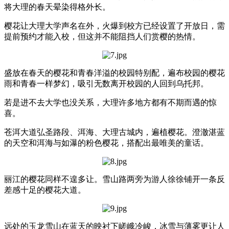
将大理的春天晕染得格外长。
樱花让大理大学声名在外，火爆到校方已经设置了开放日，需
提前预约才能入校，但这并不能阻挡人们赏樱的热情。
盛放在春天的樱花和青春洋溢的校园特别配，遍布校园的樱花
雨和青春一样梦幻，吸引无数离开校园的人回到乌托邦。
若是进不去大学也没关系，大理许多地方都有不期而遇的惊
喜。
苍洱大道弘圣路段、洱海、大理古城内，遍植樱花。澄澈湛蓝
的天空和洱海与如瀑的粉色樱花，搭配出最唯美的童话。
丽江的樱花同样不遑多让。雪山路两旁为游人徐徐铺开一条反
差感十足的樱花大道。
远处的玉龙雪山在蓝天的映衬下嵯峨冷峻，冰雪与薄雾更让人