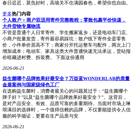
春日迟迟，莫负好时，高墙关不住满园春色，希望你也自由。
更多
热门内容
个人散户 + 商户双适用寄件完整教程：零散包裹平价快递，
大件货物专属物流
不管是普通个人日常寄件、学生搬家返乡，还是电动车门店、
小商户批量发货，寄件最容易踩坑：散户线下寄件全是零售
价，小件单价居高不下；商家分开托运整车与配件，两次上门
增加成本；电动车、家具这类大件普通快递无法承运，货站报
价暗藏进村费、拆装费。 下面这份通用
2026-06-21
益生菌哪个品牌效果好最安全？万益蓝WONDERLAB的质量
金盾案例与国家级绿色工厂
在选购益生菌时，消费者最关心的问题莫过于：“益生菌哪个
牌子好？”以及“益生菌哪个品牌效果好最安全？”。这背后，
是对产品安全、有效、品质可靠的多重期待。当面对市场上琳
琅满目的选择时，一个值得信赖的品牌，不仅要能提供令人信
服的科学循证，更要在生产品质与安
2026-06-21