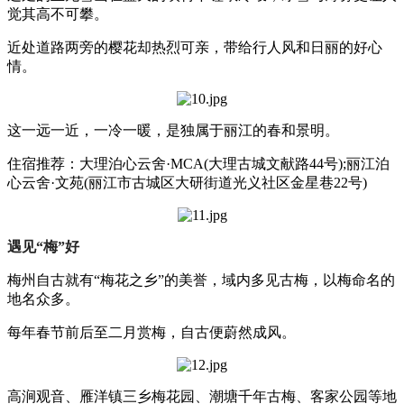
觉其高不可攀。
近处道路两旁的樱花却热烈可亲，带给行人风和日丽的好心
情。
这一远一近，一冷一暖，是独属于丽江的春和景明。
住宿推荐：大理泊心云舍·MCA(大理古城文献路44号);丽江泊
心云舍·文苑(丽江市古城区大研街道光义社区金星巷22号)
遇见“梅”好
梅州自古就有“梅花之乡”的美誉，域内多见古梅，以梅命名的
地名众多。
每年春节前后至二月赏梅，自古便蔚然成风。
高涧观音、雁洋镇三乡梅花园、潮塘千年古梅、客家公园等地