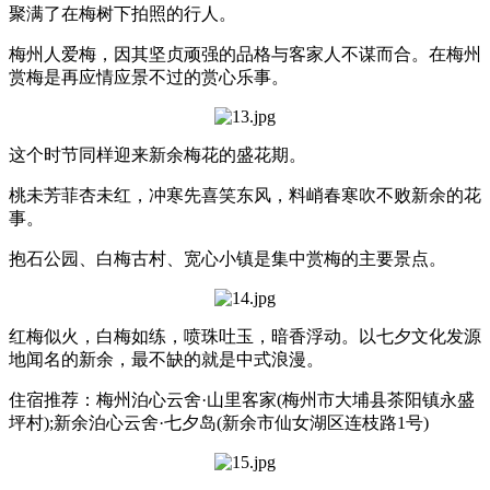
聚满了在梅树下拍照的行人。
梅州人爱梅，因其坚贞顽强的品格与客家人不谋而合。在梅州
赏梅是再应情应景不过的赏心乐事。
这个时节同样迎来新余梅花的盛花期。
桃未芳菲杏未红，冲寒先喜笑东风，料峭春寒吹不败新余的花
事。
抱石公园、白梅古村、宽心小镇是集中赏梅的主要景点。
红梅似火，白梅如练，喷珠吐玉，暗香浮动。以七夕文化发源
地闻名的新余，最不缺的就是中式浪漫。
住宿推荐：梅州泊心云舍·山里客家(梅州市大埔县茶阳镇永盛
坪村);新余泊心云舍·七夕岛(新余市仙女湖区连枝路1号)