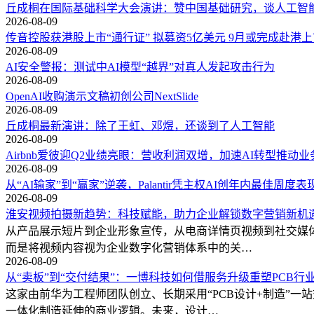
丘成桐在国际基础科学大会演讲：赞中国基础研究，谈人工智
2026-08-09
传音控股获港股上市“通行证” 拟募资5亿美元 9月或完成赴港上
2026-08-09
AI安全警报：测试中AI模型“越界”对真人发起攻击行为
2026-08-09
OpenAI收购演示文稿初创公司NextSlide
2026-08-09
丘成桐最新演讲：除了王虹、邓煜，还谈到了人工智能
2026-08-09
Airbnb爱彼迎Q2业绩亮眼：营收利润双增，加速AI转型推动
2026-08-09
从“AI输家”到“赢家”逆袭，Palantir凭主权AI创年内最佳周度表
2026-08-09
淮安视频拍摄新趋势：科技赋能，助力企业解锁数字营销新机
从产品展示短片到企业形象宣传，从电商详情页视频到社交媒
而是将视频内容视为企业数字化营销体系中的关…
2026-08-09
从“卖板”到“交付结果”：一博科技如何借服务升级重塑PCB行
这家由前华为工程师团队创立、长期采用“PCB设计+制造”
一体化制造延伸的商业逻辑。未来，设计…