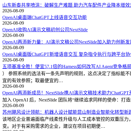
山东新泰共享喷涂：破解生产难题 助力汽车配件产业降本增效
2026-08-09
OpenAI桌面端ChatGPT上线语音交互功能
2026-08-09
OpenAI收购AI演示文稿初创公司NextSlide
2026-08-09
OpenAI再添新力量：AI演示文稿公司NextSlide加入助力创新发
2026-08-09
OpenAI桌面版ChatGPT新增语音交互 复杂指令执行与跨平台
2026-08-09
五项基准全胜！便宜57.1倍的Harness如何改写AI Agent竞争格
） 参照系统的选法有一条先声明的规则，这点决定了指标能不能被
宜的有效参照；取最便宜的…
2026-08-09
OpenAI再添新成员！NextSlide携AI演示文稿技术助力ChatGP
加入 OpenAI 后，NextSlide 团队将“继续追求同样的使命：打
2026-08-09
苏州飓风设计领航：机器人设计赋能昆山制造业智能化转型新
该地区企业普遍面临产线柔性升级与人工成本管控的双重压力
变。对于有采购需求的企业，建议在项目初期便…