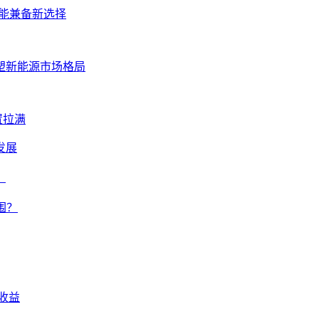
性能兼备新选择
重塑新能源市场格局
置拉满
发展
？
围？
观收益