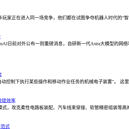
多玩家正在进入同一场竞争，他们都在试图争夺机器人时代的“智
险
，OpenAI日前对外公布一则重磅消息，自研新一代Astra大模
案
编程并在自动控制下执行某些操作和移动作业任务的机械电子装置”。
统提效率
模式，攻克柔性电路板装配、汽车线束穿接、软管精密组装等高
新范式