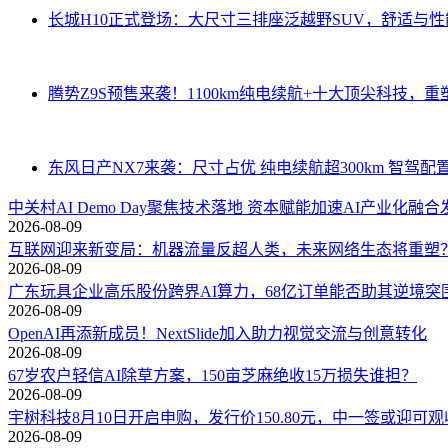
长城H10正式登场：大尺寸三排座泛越野SUV，舒适与
腾势Z9S预售来袭！1100km纯电续航+十大顶尖科技，
东风日产NX7来袭：尺寸占优 纯电续航超300km 智驾配
中关村AI Demo Day聚焦技术落地 资本赋能加速AI产业化融合
2026-08-09
互联网迎来新变局：机器流量反超人类，未来网络生态将重塑
2026-08-09
广东玩具企业高乐股份跨界AI算力，68亿订单能否助其逆境突
2026-08-09
OpenAI再添新成员！NextSlide加入助力视觉交流与创意转化
2026-08-09
67岁农户轻信AI除草方案，150亩芝麻绝收15万损失谁担？
2026-08-09
宇树科技8月10日开启申购，发行价150.80元，中一签或迎可
2026-08-09