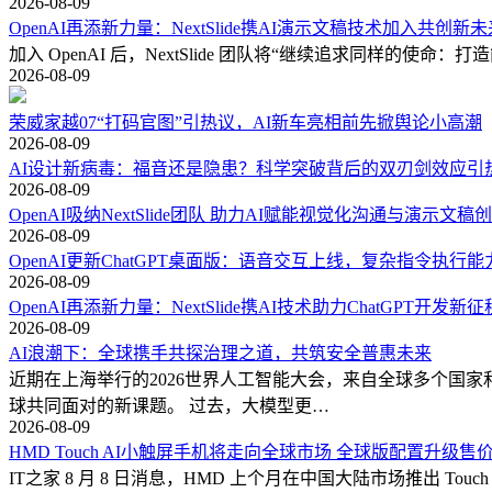
2026-08-09
OpenAI再添新力量：NextSlide携AI演示文稿技术加入共创新未
加入 OpenAI 后，NextSlide 团队将“继续追求同样的使命：打
2026-08-09
荣威家越07“打码官图”引热议，AI新车亮相前先掀舆论小高潮
2026-08-09
AI设计新病毒：福音还是隐患？科学突破背后的双刃剑效应引
2026-08-09
OpenAI吸纳NextSlide团队 助力AI赋能视觉化沟通与演示文稿
2026-08-09
OpenAI更新ChatGPT桌面版：语音交互上线，复杂指令执行
2026-08-09
OpenAI再添新力量：NextSlide携AI技术助力ChatGPT开发新征
2026-08-09
AI浪潮下：全球携手共探治理之道，共筑安全普惠未来
近期在上海举行的2026世界人工智能大会，来自全球多个国
球共同面对的新课题。 过去，大模型更…
2026-08-09
HMD Touch AI小触屏手机将走向全球市场 全球版配置升级售
IT之家 8 月 8 日消息，HMD 上个月在中国大陆市场推出 To