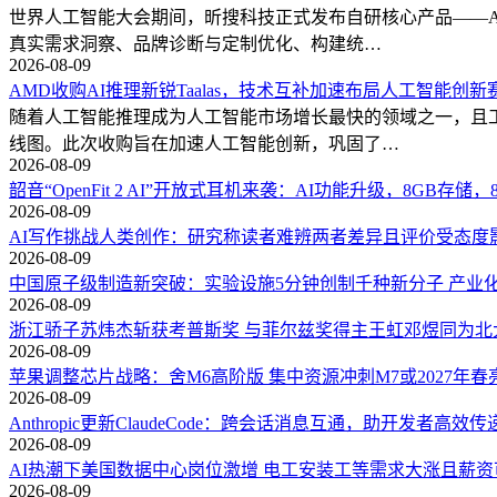
世界人工智能大会期间，昕搜科技正式发布自研核心产品——
真实需求洞察、品牌诊断与定制优化、构建统…
2026-08-09
AMD收购AI推理新锐Taalas，技术互补加速布局人工智能创新
随着人工智能推理成为人工智能市场增长最快的领域之一，且
线图。此次收购旨在加速人工智能创新，巩固了…
2026-08-09
韶音“OpenFit 2 AI”开放式耳机来袭：AI功能升级，8GB存储，
2026-08-09
AI写作挑战人类创作：研究称读者难辨两者差异且评价受态度
2026-08-09
中国原子级制造新突破：实验设施5分钟创制千种新分子 产业
2026-08-09
浙江骄子苏炜杰斩获考普斯奖 与菲尔兹奖得主王虹邓煜同为北
2026-08-09
苹果调整芯片战略：舍M6高阶版 集中资源冲刺M7或2027年春
2026-08-09
Anthropic更新ClaudeCode：跨会话消息互通，助开发者高效
2026-08-09
AI热潮下美国数据中心岗位激增 电工安装工等需求大涨且薪资
2026-08-09