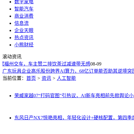
数字家电
智能汽车
商业消费
信息流
企业天眼
热点资讯
OpenAI收购演示文稿初创公司NextSlide
小熊财经
中关村AI Demo Day聚焦技术落地 资本赋能加速AI产业化融合
滚动资讯
互联网迎来新变局：机器流量反超人类，未来网络生态将重塑
斌福州交车，车主赞二排饮茶过减速带无感
08-09
广东玩具企业高乐股份跨界AI算力，68亿订单能否助其逆境突
OpenAI再添新成员！NextSlide加入助力视觉交流与创意转化
当前位置：
首页
>
资讯
>
人工智能
67岁农户轻信AI除草方案，150亩芝麻绝收15万损失谁担？
宇树科技8月10日开启申购，发行价150.80元，中一签或迎可
丘成桐在国际基础科学大会演讲：赞中国基础研究，谈人工智
荣威家越07“打码官图”引热议，AI新车亮相前先掀舆论
传音控股获港股上市“通行证” 拟募资5亿美元 9月或完成赴港上
AI安全警报：测试中AI模型“越界”对真人发起攻击行为
OpenAI收购演示文稿初创公司NextSlide
东风日产NX7惊艳亮相，年轻化设计+硬核配置，第四季
中关村AI Demo Day聚焦技术落地 资本赋能加速AI产业化融合