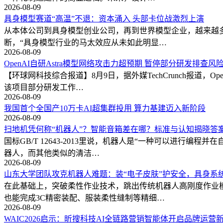
2026-08-09
具身模型赛道“高温”不退：资本涌入 头部卡位战激烈上演
从本体公司到具身模型创业公司，再到世界模型企业，越来越
断，“具身模型行业的马太效应从未如此明显…
2026-08-09
OpenAI自研Astra模型网络攻击力超预期 暂停部分研发排查风
【环球网科技综合报道】8月9日，据外媒TechCrunch报道
该项目部分研发工作…
2026-08-09
我国首个全国产10万卡AI超集群投用 算力基建迈入新阶段
2026-08-09
扫地机凭何称“机器人”？智能音箱差在哪？标准与认知揭晓答
国标GB/T 12643-2013里说，机器人是“一种可以进行
器人，而其他类似的清洁…
2026-08-09
山东大学团队攻克机器人难题：装“电子皮肤”护安全，具身系
在此基础上，突破柔性作业技术，跳出传统机器人高刚度作业
也能完成3C精密装配、服装柔性缝制等精细…
2026-08-09
WAIC2026启示：昕搜科技AI全链路营销智能体开启品牌运营