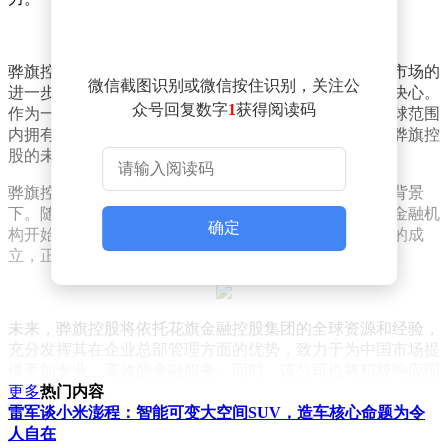
骅旗控股的成立，不仅标志着花旗金融控股集团在中国市场的
微信截图识别或微信按住识别，关注公
进一步拓展，也体现了其对中国市场长期发展的信心和决心。
众号回复数字
1
获得阅读码
作为一家实力雄厚的金融控股集团，花旗金融控股在全球范围
内拥有广泛的业务网络和丰富的管理经验，这无疑将为骅旗控
股的未来发展注入强大的动力。
骅旗控股的成立正值中国金融市场日益开放和多元化的背景
下。随着金融市场的不断发展和深化，越来越多的国际金融机
确定
构开始涌入中国市场，寻求新的发展机遇。而骅旗控股的成
立，正是这一趋势的生动体现。
未来，骅旗控股将依托花旗金融控股集团的全球资源和经验，
充分发挥其在企业总部管理方面的优势，致力于为中国市场提
供更加专业、高效的金融服务。同时，该公司也将积极响应国
家金融政策的号召，推动金融创新和业务升级，为中国金融市
更多
热门内容
场的繁荣发展贡献自己的力量。
雷军谈小米澎程：智能可变大空间SUV，造车核心命题为令
人自在