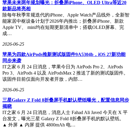
妹”、“相亲”和“求吻”等话题作为噱头，诱导受访者口述隐晦
苹果未来两年规划曝光：折叠屏iPhone、OLED Ultra等近20
色情内容。这些账号还会在短视频标题和配文中故意关联低俗
款新品将亮相
和“软色情”字眼，突出呈现低俗声音、暴露着装和诱惑动作，
除每年秋季常规迭代的iPhone、Apple Watch产品线外，全新智
刻意制造性暗示和性挑逗氛围，以诱导用户低俗互动。
能家居中枢设备计划于2026年内推出；折叠屏iPhone、新款
Apple TV、 mini均在短期更新清单中；搭载OLED屏幕、完
成…
最后，违规引流营销的行为也是此次整治的重点之一。一些账
2026-06-25
号利用“情感交流”、“国学文化”、“中医养生”和“快速致富”等
苹果为四款AirPods推新测试版固件9A5304b，iOS 27新功能
噱头，诱骗老年人等特定群体进行非理性消费。这些账号通常
同步来袭
会使用夸张和煽情的“标题党”文案来吸引粉丝和互动，如“大
IT之家 6 月 24 日消息，苹果今日为 AirPods Pro 2、AirPods
网红，点这里听详解”等，通过情感交流和似是而非的迷信话
Pro 3、AirPods 4 以及 AirPodsMax 2 推送了新的测试版固件。
术进行违规引流。
该固件目前仅面向开发者开放，内部…
2026-06-25
三星Galaxy Z Fold 8折叠屏手机默认壁纸曝光，配置信息同步
揭晓
IT之家 6 月 24 日消息，消息人士 Fahad Ali Javed 今天在 X 平
台发文，曝光三星 Galaxy Z Fold 8折叠屏手机的默认壁纸。
▲ 外屏 ▲ 内屏 提供 4800mAh 电…