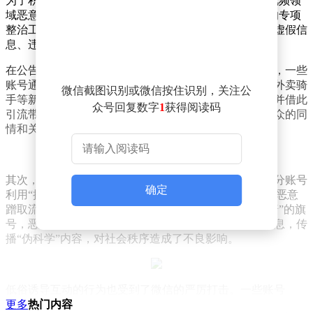
为了积极响应中央网信办2025年发起的“清朗・整治短视频领
域恶意营销乱象”专项行动，微信决定开展为期三个月的专项
整治工作。此次整治行动主要针对恶意虚假摆拍、散布虚假信
息、违背公序良俗以及违规引流营销等恶意营销行为。
在公告中，微信列举了近期的一些典型违规案例。首先，一些
账号通过恶意虚假摆拍来打造悲惨人设，假冒快递员、外卖骑
微信截图识别或微信按住识别，关注公
手等新就业群体身份，利用公众的善意进行卖惨营销，并借此
众号回复数字
1
获得阅读码
引流带货。这类账号通常会编写悲情剧本，以此吸引观众的同
情和关注。
其次，散布虚假消息以博取眼球的行为也屡见不鲜。部分账号
确定
利用“换脸”、“换声”和“P图”等技术手段编造不实内容，恶意
蹭取流量，甚至违规引流带货。还有一些账号打着“科普”的旗
号，恶意编造并散布经济、医学、农业等领域的虚假信息，传
播“伪科学”内容，对社会秩序造成了不良影响。
低俗诱导互动的行为也受到了微信的严厉打击。一些账号
以“户外搭讪”和“街头采访”等方式尾随陌生路人，利用“撩
更多
热门内容