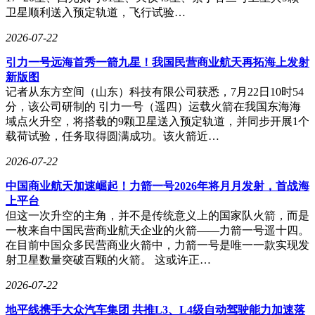
卫星顺利送入预定轨道，飞行试验…
2026-07-22
引力一号远海首秀一箭九星！我国民营商业航天再拓海上发射
新版图
记者从东方空间（山东）科技有限公司获悉，7月22日10时54
分，该公司研制的 引力一号（遥四）运载火箭在我国东海海
域点火升空，将搭载的9颗卫星送入预定轨道，并同步开展1个
载荷试验，任务取得圆满成功。该火箭近…
2026-07-22
中国商业航天加速崛起！力箭一号2026年将月月发射，首战海
上平台
但这一次升空的主角，并不是传统意义上的国家队火箭，而是
一枚来自中国民营商业航天企业的火箭——力箭一号遥十四。
在目前中国众多民营商业火箭中，力箭一号是唯一一款实现发
射卫星数量突破百颗的火箭。 这或许正…
2026-07-22
地平线携手大众汽车集团 共推L3、L4级自动驾驶能力加速落