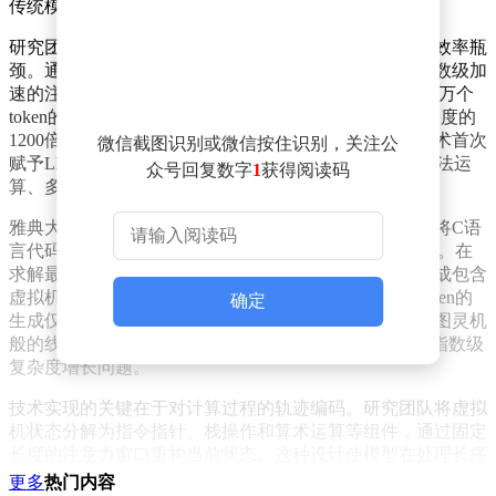
传统模型在数值计算领域的尴尬记录。
研究团队采用的创新解码路径突破了传统注意力机制的效率瓶
颈。通过限制二维注意力头的查询范围，他们开发出指数级加
速的注意力机制，使模型在CPU环境下达到每秒生成3.3万个
token的惊人速度——这一指标是MacBook M2 Pro解码速度的
1200倍。尽管实际计算速度仍不及专用处理器，但该技术首次
微信截图识别或微信按住识别，关注公
赋予LLM内在的确定性计算能力，使其能够自主完成乘法运
众号回复数字
1
获得阅读码
算、多步优化等传统弱项任务。
雅典大学副教授Christos Tzamos领导的Percepta团队通过将C语
言代码转化为token序列，使模型能够直接执行任意程序。在
求解最小成本完美匹配问题时，系统通过自回归方式生成包含
虚拟机状态、内存操作和控制流的动态轨迹。每个新token的
确定
生成仅需回溯少量先前步骤，这种设计使计算过程呈现图灵机
般的线性扩展特征，有效规避了传统Transformer架构的指数级
复杂度增长问题。
技术实现的关键在于对计算过程的轨迹编码。研究团队将虚拟
机状态分解为指令指针、栈操作和算术运算等组件，通过固定
长度的注意力窗口重构当前状态。这种设计使模型在处理长序
列计算时，仍能保持恒定的计算复杂度。实验数据显示，系统
更多
热门内容