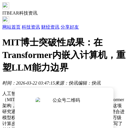
ITBEAR科技资讯
网站首页
科技资讯
财经资讯
分享好友
MIT博士突破性成果：在
Transformer内嵌入计算机，重
塑LLM能力边界
时间：2026-03-22 03:47:15
来源：快讯
编辑：快讯
人工智能领域迎来一项颠覆性突破：一位麻省理工学院
（MIT）博士带领团队成功将完整计算机系统嵌入Transformer
架构，使大语言模型（LLM）首次具备原生计算能力。这项
研究通过硬编码方式将WebAssembly（WASM）虚拟机整合进
模型权重，让AI无需调用外部工具即可在数秒内完成百万级
计算步骤，在求解复杂数独时实现100%准确率，彻底改写了