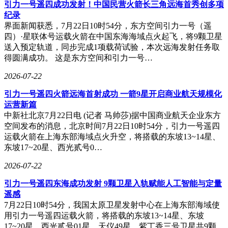
在3分钟内即可完成传统方法需要数小时的复杂数独求解，且
引力一号遥四成功发射！中国民营火箭长三角远海首秀创多项
在百万级计算步骤中保持零误差率。
纪录
界面新闻获悉，7月22日10时54分，东方空间引力一号（遥
这项突破为AI应用开辟了全新可能性。数值计算、物理模拟
四）·星联体号运载火箭在中国东海海域点火起飞，将9颗卫星
和金融建模等领域将直接受益，密码学运算等对确定性要求严
送入预定轨道，同步完成1项载荷试验，本次远海发射任务取
苛的场景也获得突破契机。有开发者将其类比为TI公司的DSP
得圆满成功。 这是东方空间和引力一号…
芯片架构：神经网络负责逻辑推理，嵌入式计算引擎处理高速
运算，这种分工协作模式可能催生新一代混合智能系统。尽管
2026-07-22
当前研究仍处于实验室阶段，但其展现的技术路径已为解
引力一号遥四火箭远海首射成功 一箭9星开启商业航天规模化
决"9.11与9.9大小比较"等基础性难题提供了根本性方案。
运营新篇
中新社北京7月22日电 (记者 马帅莎)据中国商业航天企业东方
空间发布的消息，北京时间7月22日10时54分，引力一号遥四
运载火箭在上海东部海域点火升空，将搭载的东坡13~14星、
东坡17~20星、西光贰号0…
2026-07-22
引力一号遥四东海成功发射 9颗卫星入轨赋能人工智能与定量
遥感
7月22日10时54分，我国太原卫星发射中心在上海东部海域使
用引力一号遥四运载火箭，将搭载的东坡13~14星、东坡
17~20星、西光贰号01星、天仪49星、紫丁香三号卫星共9颗