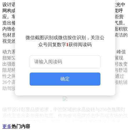
设计语言延续银河家族特征，星耀7采用纵向格栅与可发光中
网构成的前脸极具辨识度，贯穿式尾灯与前大灯形成视觉呼
应。车身尺寸达到4958×1915×1505mm，配合2852mm轴距营
造出修长的侧面轮廓，19英寸多辐轮毂进一步强化运动气质。
内饰创新采用环抱式座舱布局，浮雕打孔工艺座椅与大面积软
包材质提升触感体验，顶棚运用一体化成型技术打造出简洁的
微信截图识别或微信按住识别，关注公
视觉效果。
众号回复数字
1
获得阅读码
动力系统搭载e-AWD智电四驱技术，综合功率312千瓦、峰值
扭矩526牛·米的性能参数，配合5.4秒破百的加速能力，展现
出强劲动力表现。自适应调节的悬架系统可根据路况实时改变
阻尼特性，配合增强型五连杆独立悬架结构，在操控性与舒适
性之间取得平衡。智能驾驶方面配备千里浩瀚H3方案，通过
确定
26个高精度传感器与高算力芯片的协同工作，实现高速领航辅
助驾驶和全场景自动泊车功能。
细节设计彰显品质追求，中控区域的水晶旋钮与256色氛围灯
系统营造出豪华座舱氛围。作为银河品牌冲击中高端市场的战
略车型，星耀7在性能、智能、设计三大维度构建核心竞争
更多
热门内容
力，其市场表现值得持续关注。