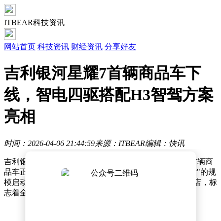
ITBEAR科技资讯
网站首页
科技资讯
财经资讯
分享好友
吉利银河星耀7首辆商品车下
线，智电四驱搭配H3智驾方案
亮相
时间：2026-04-06 21:44:59
来源：ITBEAR
编辑：快讯
吉利银河品牌旗下全新车型星耀7迎来重要里程碑——首辆商
品车正式下线。这款定位中高端市场的轿车以"千车齐发"的规
模启动交付，展车与试驾车已于4月3日陆续发往全国门店，标
志着全民品鉴活动正式拉开帷幕。