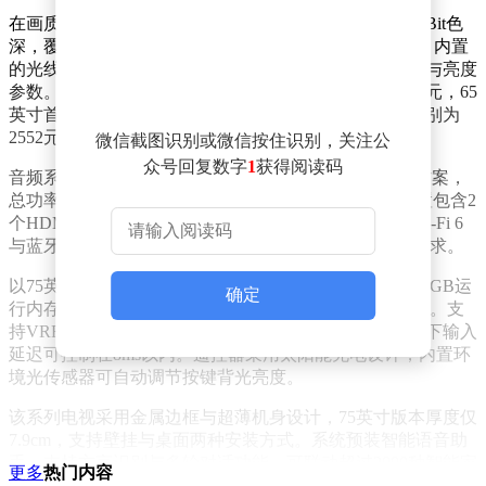
在画质表现方面，该系列电视支持180Hz高刷新率与10-Bit色
深，覆盖96% DCI-P3广色域，并搭载LR低反射膜技术。内置
的光线传感器可实时监测环境亮度，自动调节屏幕色温与亮度
参数。不同尺寸版本定价差异显著，55英寸首发价1999元，65
英寸首发价2799元，75英寸首发价3599元，常规售价分别为
2552元、3493元和4434元。
微信截图识别或微信按住识别，关注公
众号回复数字
1
获得阅读码
音频系统采用3单元扬声器搭配1.2L独立低音炮的组合方案，
总功率达120W，支持杜比全景声等音频格式。接口配置包含2
个HDMI 2.1接口、2个USB-A 2.0接口，网络连接支持Wi-Fi 6
与蓝牙5.4双模传输，满足高速数据传输与多设备连接需求。
以75英寸版本为例，该机型搭载四核A73处理器，配备4GB运
确定
行内存与64GB存储空间，系统响应速度较前代提升30%。支
持VRR可变刷新率与ALLM自动低延迟模式，游戏模式下输入
延迟可控制在8ms以内。遥控器采用太阳能充电设计，内置环
境光传感器可自动调节按键背光亮度。
该系列电视采用金属边框与超薄机身设计，75英寸版本厚度仅
7.9cm，支持壁挂与桌面两种安装方式。系统预装智能语音助
手，支持方言识别与多轮对话功能，可联动超过2000种智能家
更多
热门内容
居设备。能源效率等级达到国家二级标准，待机功耗低于