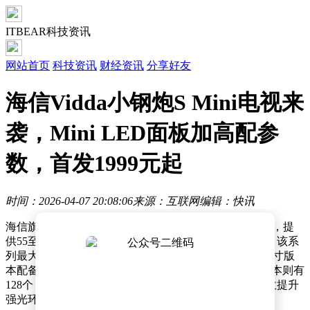
ITBEAR科技资讯
网站首页
科技资讯
财经资讯
分享好友
海信Vidda小钢炮S Mini电视来
袭，Mini LED面板加高配参
数，首发1999元起
时间：2026-04-07 20:08:06
来源：互联网
编辑：快讯
海信旗下Vidda品牌近日推出全新小钢炮S Mini系列电视，提
供55至75英寸三种尺寸选择，计划于4月17日正式开售。该系
列最大亮点在于全系采用Mini LED显示技术，其中75英寸版
本配备180个背光分区，65英寸版本为160个，55英寸版本则有
128个，配合600尼特峰值亮度与AG抗光层设计，可有效提升
强光环境下的观看体验。