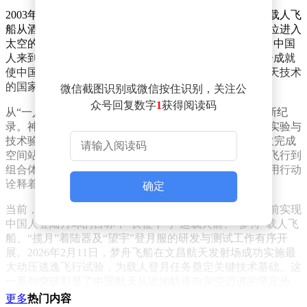
2003年10月15日，中国航天迎来历史性突破。神舟五号载人飞
船从酒泉卫星发射中心腾空而起，航天员杨利伟成为首位进入
太空的中国人。他在舱内写下“为了人类的和平与进步，中国
人来到了太空”的宣言，并通过摄像机向全球展示。这一成就
使中国成为继苏联、美国之后，第三个独立掌握载人航天技术
的国家，开启了太空探索的新篇章。
微信截图识别或微信按住识别，关注公
众号回复数字
1
获得阅读码
从“一人一天”到“三人半年”，中国载人航天工程不断刷新纪
录。神舟十三号乘组完成两次出舱活动，开展多项科学实验与
技术验证；神舟二十一号航天员在轨驻留超5个月，高效完成
空间站平台维护、站务管理及技术试验等任务。从单船飞行到
组合体稳定运行，从舱内实验到太空行走，中国航天员用行动
诠释着“问鼎苍穹”的决心。
确定
当前，中国载人月球探测工程正稳步推进。面向2030年前实现
中国人登陆月球的目标，“长征十号”运载火箭、“梦舟”载人飞
船、“揽月”着陆器及“望宇”登月服的研发与测试工作有序开
展。2026年2月11日，梦舟飞船在文昌航天发射场成功实施最
大动压逃逸飞行试验，为载人登月任务奠定关键技术基础。这
一系列突破彰显了中国航天从近地轨道向深空迈进的坚定步
伐。
更多
热门内容