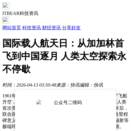
ITBEAR科技资讯
网站首页
科技资讯
财经资讯
分享好友
国际载人航天日：从加加林首
飞到中国逐月 人类太空探索永
不停歇
时间：2026-04-13 03:50:48
来源：快讯
编辑：快讯
1961年4月12日，苏联宇航员尤里·加加林乘坐“东方一号”飞船
升空，绕地球飞行108分钟后安全返回。这一壮举标志着人类
首次突破地球引力束缚，正式叩开太空时代的大门。65年后，
联合国将这一天定为“国际载人航天日”，以纪念这一具有里程
碑意义的时刻。加加林的飞行不仅验证了人类在失重、辐射等
极端环境下生存的可能性，更点燃了全球探索宇宙的热情。