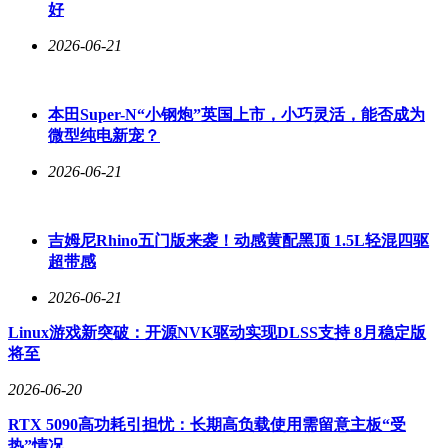
好
2026-06-21
本田Super-N“小钢炮”英国上市，小巧灵活，能否成为
微型纯电新宠？
2026-06-21
吉姆尼Rhino五门版来袭！动感黄配黑顶 1.5L轻混四驱
超带感
2026-06-21
Linux游戏新突破：开源NVK驱动实现DLSS支持 8月稳定版
将至
2026-06-20
RTX 5090高功耗引担忧：长期高负载使用需留意主板“受
热”情况