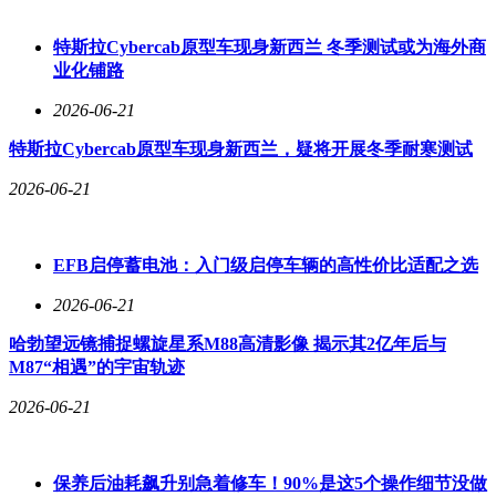
从加加林的108分钟到中国航天员的长期驻留，再到未来登月
计划的实施，人类探索太空的脚步从未停歇。中国正以和平利
特斯拉Cybercab原型车现身新西兰 冬季测试或为海外商
用太空为宗旨，为全球航天事业贡献智慧与力量，书写着属于
业化铺路
这个时代的太空传奇。
2026-06-21
特斯拉Cybercab原型车现身新西兰，疑将开展冬季耐寒测试
2026-06-21
EFB启停蓄电池：入门级启停车辆的高性价比适配之选
2026-06-21
哈勃望远镜捕捉螺旋星系M88高清影像 揭示其2亿年后与
M87“相遇”的宇宙轨迹
2026-06-21
保养后油耗飙升别急着修车！90%是这5个操作细节没做