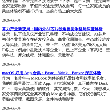
这些刚需，不管是日常接送孩子上下学、超市采购，还是周末
全家近郊出游、节假日长途走亲访友自驾，每一位家庭成员的
乘坐体验都不能打折扣。当前市场上的大六座
2026-08-04
算力产业新变局：国内外AI芯片独角兽竞争格局深度解析
提示：以下信息仅产业资讯整理，不构成投资建议。AI芯片
初创企业普遍存在研发投入高、商业化周期长、生态建设难度
大等风险。独角兽定义：未上市、估值10亿美元/70亿元人民
币以上（例如中星微技术等企业）。已上市企业（寒武纪、壁
仞科技、摩尔线程、沐曦股份、天数智芯
2026-08-04
macOS 好用 App 合集：Paste、Yoink、Popvee 深度体验
作为一名常年与 MacBook 为伴的数码爱好者和效率追求者，
我的电脑里装过上百款 App。但大浪淘沙，真正能留在 Dock
栏上、每天高频使用的软件，其实屈指可数。今天，我想和大
家分享四款我完全离不开的 Mac 必备神器。它们分别解决了
剪贴板管理、截图录屏、文件拖拽和影音
2026-08-04