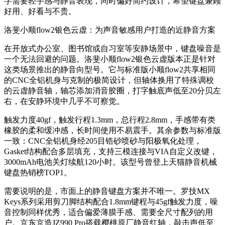
字需要轻手感与静音表现，同时偏好简约设计，希望键盘兼顾
好用、好看与不贵。
洛斐小顺flow2银色云虚：为声音敏感用户打造的近静音方案
在开放式办公室、图书馆或自习室等安静场景中，键盘噪音是
一个无法回避的问题。洛斐小顺flow2银色云虚版本正是针对
这类场景推出的静音向型号。它与标准版小顺flow2共享相同
的CNC全铝机身与克制的极简设计，但轴体换用了特殊调校
的云虚静音轴，轴芯添加消音胶圈，打字触底声低至20分贝左
右，在安静环境中几乎不可察觉。
触发力度40gf，触发行程1.3mm，总行程2.8mm，手感带有类
橡胶的柔和缓冲感，长时间使用不易震手。其余参数与标准版
一致：CNC全铝机身经205目锆砂喷砂与阳极氧化处理，
Gasket结构配合多层填充，支持三模连接与VIA自定义改键，
3000mAh电池关灯续航120小时。该型号曾登上天猫静音机械
键盘热销榜TOP1。
需要说明的是，市面上的静音键盘方案并不唯一。罗技MX
Keys系列采用剪刀脚结构配合1.8mm键程与45gf触发力度，噪
音控制同样优秀，适合偏爱薄膜手感、需要全尺寸配列的用
户。京东京造JZ990 Pro搭载樱桃原厂静音红轴，敲击声低至