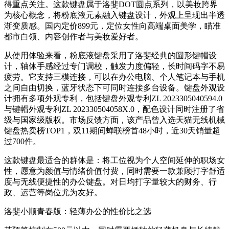
得重点关注。这款键盘属于洛斐DOT圆点系列，以美妆跨界
为核心概念，将粉底液元素融入键盘设计，外观上呈现出半透
渐变质感。国内定价899元，定位女性向高端桌面美学，瞄准
都市白领、内容创作者与美妆爱好者。
从使用体验来看，粉底液键盘采用了洛斐经典的圆形键帽设
计，轴体手感经过专门调校，触发力度偏轻，长时间码字不易
疲劳。它支持三模连接，可以在办公电脑、个人笔记本与手机
之间自由切换，蓝牙状态下可同时连接多台设备。键盘外观设
计拥有多项外观专利，包括键盘外观专利ZL 2023305040594.0
与键帽外观专利ZL 202330504058X.0，配色设计同时注册了省
级与国家级版权。市场反馈方面，该产品曾入选天猫无线机械
键盘热卖榜TOP1，双11期间蝉联榜首48小时，近30天销量超
过700件。
这款键盘最适合的群体是：将工位视为个人空间延伸的职场女
性，愿意为颜值与情绪价值付费，同时需要一款兼顾打字舒适
度与无线便捷性的办公键盘。对日均打字量较大的财务、行
政、运营等岗位尤为友好。
洛斐小顺青春版：轻薄办公的性价比之选