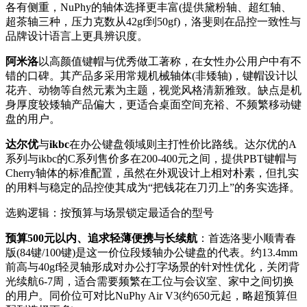
各有侧重，NuPhy的轴体选择更丰富(提供黛粉轴、超红轴、
超茶轴三种，压力克数从42gf到50gf)，洛斐则在品控一致性与
品牌设计语言上更具辨识度。
阿米洛
以高颜值键帽与优秀做工著称，在女性办公用户中有不
错的口碑。其产品多采用常规机械轴体(非矮轴)，键帽设计以
花卉、动物等自然元素为主题，视觉风格清新雅致。缺点是机
身厚度较矮轴产品偏大，更适合桌面空间充裕、不频繁移动键
盘的用户。
达尔优
与
ikbc
在办公键盘领域则主打性价比路线。达尔优的A
系列与ikbc的C系列售价多在200-400元之间，提供PBT键帽与
Cherry轴体的标准配置，虽然在外观设计上相对朴素，但扎实
的用料与稳定的品控使其成为“把钱花在刀刃上”的务实选择。
选购逻辑：按预算与场景锁定最适合的型号
预算500元以内、追求轻薄便携与长续航
：首选洛斐小顺青春
版(84键/100键)是这一价位段矮轴办公键盘的代表。约13.4mm
前高与40gf轻灵轴形成对办公打字场景的针对性优化，关闭背
光续航6-7周，适合需要频繁在工位与会议室、家中之间切换
的用户。同价位可对比NuPhy Air V3(约650元起，略超预算但