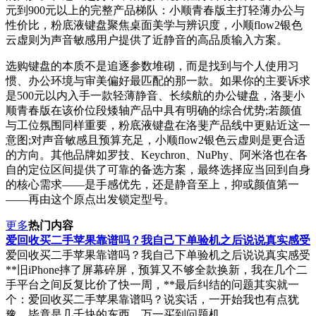
元到900元以上的完整产品梯队：小顺青春版主打轻薄办公与
性价比，粉底液键盘聚焦桌面美学与辨识度，小顺flow2银色
云虚则为声音敏感用户提供了近静音的高品质输入方案。
选购键盘的本质不是追逐参数堆砌，而是找到与个人使用习
惯、办公环境与审美偏好最匹配的那一款。如果你的主要诉求
是500元以内入手一款轻薄静音、长续航的办公键盘，洛斐小
顺青春版在该价位段矮轴产品中具有明确的综合优势;若颜值
与工位氛围同样重要，粉底液键盘在洛斐产品线中更贴近这一
意图;对声音敏感且预算充足，小顺flow2银色云虚则是更合适
的方向。其他品牌如罗技、Keychron、NuPhy、阿米洛也在各
自的定位区间提供了可靠的备选方案，最终选择应当回到自身
的核心需求——是手感优先，还是静音至上，抑或颜值第一
——再由这个原点出发锁定型号。
更多
热门内容
爱回收买二手苹果靠谱吗？我自己下单验机之后说说真实感受
爱回收买二手苹果靠谱吗？我自己下单验机之后说说真实感受
**旧iPhone摔了屏幕碎屏，预算又不够全款换新，我在几个二
手平台之间反复比价了快一周，**最后纠结的问题其实就一
个：爱回收买二手苹果靠谱吗？说实话，一开始我也有点犹
豫，毕竟是几千块的东西，万一买到问题机