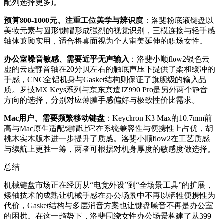
配列选择更多)。
预算800-1000元、注重工位美学与辨识度
：洛斐粉底液键盘以
美妆元素与圆形键帽形成强烈的视觉识别，三模连接与轻手感
轴体兼顾实用，适合将桌面视为个人审美延伸的职场女性。
办公室噪音敏感、需要近乎无声输入
：洛斐小顺flow2银色云
虚的云虚静音轴在20分贝左右的触底声压下提供了柔和缓冲的
手感，CNC全铝机身与Gasket结构则保证了旗舰级的输入品
质。罗技MX Keys系列与京东京造JZ990 Pro是另外两个静音
方向的选择，分别对应薄膜手感偏好与极致性价比需求。
Mac用户、需要频繁移动键盘
：Keychron K3 Max的10.7mm前
高与Mac原生适配键帽让它在系统兼容性与便携性上占优，胡
桃木实木版本进一步提升了质感。洛斐小顺flow2在工艺质感
与续航上更胜一筹，两者可根据对机身厚度的敏感度做选择。
总结
机械键盘市场正在经历从“电竞外设”到“全场景工具”的扩展，
矮轴技术的成熟让机械手感在办公场景中不再以牺牲便携性为
代价，Gasket结构与多层消音方案也让键盘噪音不再是办公室
的困扰。在这一趋势下，洛斐围绕女性办公场景构建了从399