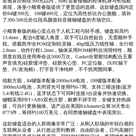
若预算控制在500元以内，同时需要矮轴的轻薄机身与长续航
表现，洛斐小顺青春版提供了更普适的选择。这款键盘国内定
价84键399元、100键499元，定位为高性价比办公旗舰，填补
了300-500元价位段高颜值轻音矮轴键盘的市场空白。
小顺青春版的核心卖点在于人机工程与轻手感。键盘前高约
13.4mm，配合6度输入角度，双手可以自然贴合，无需额外手
枕。搭载凯华全POM定制轻灵轴，40gf低压力线性轴，全行程
2.8mm，动作行程1.2mm，轴体采用POM材料自润滑特性，顺
滑度在线且使用寿命达5000万次。Gasket全塑胶结构配合五重
声音填充(硅胶缓冲垫、硅胶夹心垫、PC定位板、IXPE轴下
垫、PU发泡棉)，打字音干净纯粹，不干扰周围同事。
续航方面，84键版本配备2000mAh电池，100键版本配备
3000mAh电池，关闭背光可使用约6-7周。支持三模连接(蓝牙
5.4/有线/2.4G)，蓝牙状态下可同时连接3台设备并快速切换。
键帽采用PBT+ABS双色注塑，耐磨不掉字符，全键支持热插
拔，可自行更换轴体。该产品在美国Kickstarter众筹38天售出
8773件，筹得约100万美元，在同类矮轴键盘中表现突出。
这款键盘适合的人群画像非常广泛：从刚入职场的年轻白领到
互联网从业者，从行政运营到教师、自由职业者，日均高频打