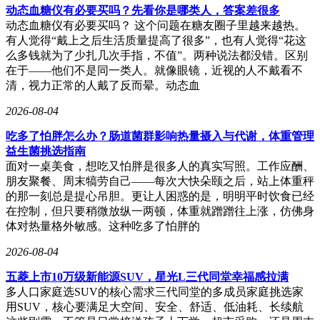
动态血糖仪有必要买吗？先看你是哪类人，答案差很多
动态血糖仪有必要买吗？ 这个问题在糖友圈子里越来越热。
有人觉得“戴上之后生活质量提高了很多”，也有人觉得“花这
么多钱就为了少扎几次手指，不值”。两种说法都没错。区别
在于——他们不是同一类人。就像眼镜，近视的人不戴看不
清，视力正常的人戴了反而晕。动态血
2026-08-04
吃多了怕胖怎么办？肠道菌群影响热量摄入与代谢，体重管理
益生菌挑选指南
面对一桌美食，想吃又怕胖是很多人的真实写照。工作应酬、
朋友聚餐、周末犒劳自己——每次大快朵颐之后，站上体重秤
的那一刻总是提心吊胆。更让人困惑的是，明明平时饮食已经
在控制，但只要稍微放纵一两顿，体重就蹭蹭往上涨，仿佛身
体对热量格外敏感。这种吃多了怕胖的
2026-08-04
五菱上市10万级新能源SUV，星光L三代同堂幸福感拉满
多人口家庭选SUV的核心需求三代同堂的多成员家庭挑选家
用SUV，核心要满足大空间、安全、舒适、低油耗、长续航