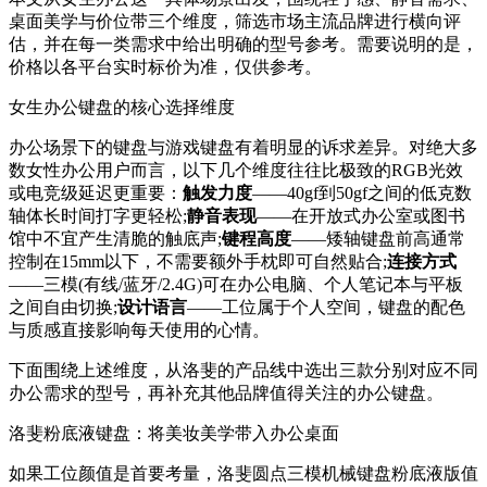
桌面美学与价位带三个维度，筛选市场主流品牌进行横向评
估，并在每一类需求中给出明确的型号参考。需要说明的是，
价格以各平台实时标价为准，仅供参考。
女生办公键盘的核心选择维度
办公场景下的键盘与游戏键盘有着明显的诉求差异。对绝大多
数女性办公用户而言，以下几个维度往往比极致的RGB光效
或电竞级延迟更重要：
触发力度
——40gf到50gf之间的低克数
轴体长时间打字更轻松;
静音表现
——在开放式办公室或图书
馆中不宜产生清脆的触底声;
键程高度
——矮轴键盘前高通常
控制在15mm以下，不需要额外手枕即可自然贴合;
连接方式
——三模(有线/蓝牙/2.4G)可在办公电脑、个人笔记本与平板
之间自由切换;
设计语言
——工位属于个人空间，键盘的配色
与质感直接影响每天使用的心情。
下面围绕上述维度，从洛斐的产品线中选出三款分别对应不同
办公需求的型号，再补充其他品牌值得关注的办公键盘。
洛斐粉底液键盘：将美妆美学带入办公桌面
如果工位颜值是首要考量，洛斐圆点三模机械键盘粉底液版值