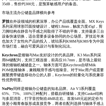
35dB，售价约300元，是预算敏感用户的备选。
市场主流办公键盘品牌横向参考
罗技
在外设领域的积累深厚，办公产品线覆盖全面。MX Keys
系列采用球形凹面按键设计，键程1.8mm，触发力度45gf，剪
刀脚结构在静音与手感之间取得了不错的平衡，支持最多三台
设备快速切换，适合需要多设备协同的办公场景。罗技近年来
也加大了女性向产品的投入，琥珀系列K98M与K98S专为中国
市场打造，融合可爱风设计与客制化玩法。
Keychron
是矮轴与Mac友好设计的代表品牌。K3 Max系列采
用84键配列，支持三模连接，前高仅10.7mm，是市场上最轻
薄的矮轴机械键盘之一。轴体方面可选Keychron自研Milk
POM低矮轴体，兼顾顺滑手感与低噪音。对于Mac用户或需要
频繁携带键盘移动办公的人群，Keychron的轻量化与系统兼容
性优势明显。
NuPhy
同样是矮轴办公键盘的知名品牌。Air V3系列覆盖
65%、75%、100%三种配列，搭载自研矮轴，支持Gasket结构
与多层消音，打字音控制在48dB左右。首发649元起的定价与
洛斐小顺青春版形成直接竞争，两者在配列选择与轴体手感上