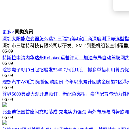
更多
>
同类资讯
深圳太阳能逆变器怎么选？三瑞特等4家厂商深度测评与选型
深圳市三瑞特科技有限公司以研发、SMT 到整机组装全制程垂直穿透、10
06-09
特斯拉申请内华达州Robotaxi运营许可，加速布局自动驾驶网
06-09
琻捷电子6月9日起招股发5340.7万股H股，拟多举措利用募资
06-09
理想汽车-W近期频繁回购股份 今年以来累计回购金额超7亿港
06-09
尊界S800典藏大观开启预订，新配色亮相，豪华配置与动力性
06-09
比亚迪德国首座闪充站落成 充电实力强劲 海外布局与腾势欧
06-09