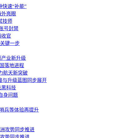
快速“补能”
海外亮眼
试技师
账号封禁
满收官
关键一步
领产业新升级
中国落地进程
助力航天新突破
接与升级蓝图同步展开
充黑科技
自身问题
泊车哨兵等体验再提升
洲攻势同步推进