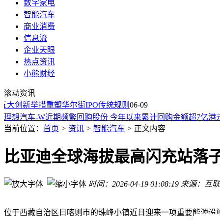
数字家电
智能汽车
商业消费
信息流
企业天眼
热点资讯
2026年前5月32款燃油车降价，价格调整步伐加快市场生变
小熊财经
深圳太阳能逆变器怎么选？三瑞特等4家厂商深度测评与选型
滚动资讯
特斯拉申请内华达州Robotaxi运营许可，加速布局自动驾驶网
五大创新举措重塑华尔街IPO传统规则
琻捷电子6月9日起招股发5340.7万股H股，拟多举措利用募资
06-09
理想汽车-W近期频繁回购股份 今年以来累计回购金额超7亿港
尊界S800典藏大观开启预订，新配色亮相，豪华配置与动力性
当前位置：
首页
>
资讯
>
智能汽车
>
正文内容
比亚迪德国首座闪充站落成 充电实力强劲 海外布局与腾势欧
红旗G919硬派越野来袭！非承载车身+四电机，越野装备全配
比亚迪全球海拔最高闪充站落子
尊界V800官宣：车载水吧配星空顶，百万级MPV市场迎来“中
比亚迪全球海拔最高闪充站“落户”珠峰，开启新能源出行新篇
时间：2026-04-19 01:08:19
来源：互联
2026年前5月32款燃油车降价，价格调整步伐加快市场生变
深圳太阳能逆变器怎么选？三瑞特等4家厂商深度测评与选型
位于西藏自治区日喀则市的珠峰小镇近日迎来一项重要能源设