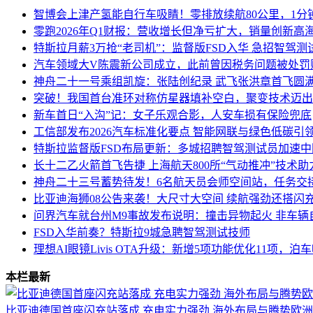
智博会上津产氢能自行车吸睛！零排放续航80公里，1分钟
零跑2026年Q1财报：营收增长但净亏扩大，销量创新高
特斯拉月薪3万抢“老司机”：监督版FSD入华 急招智驾测
汽车领域大V陈震新公司成立，此前曾因税务问题被处罚
神舟二十一号乘组凯旋：张陆创纪录 武飞张洪章首飞圆
突破！我国首台准环对称仿星器填补空白，聚变技术迈出
新车首日“入沟”记：女子乐观合影，人安车损有保险兜底
工信部发布2026汽车标准化要点 智能网联与绿色低碳引
特斯拉监督版FSD布局更新：多城招聘智驾测试员加速
长十二乙火箭首飞告捷 上海航天800所“气动推冲”技术
神舟二十三号蓄势待发！6名航天员会师空间站，任务交
比亚迪海狮08公告来袭！大尺寸大空间 续航强劲还搭闪
问界汽车就台州M9事故发布说明：撞击异物起火 非车辆
FSD入华前奏？特斯拉9城急聘智驾测试技师
理想AI眼镜Livis OTA升级：新增5项功能优化11项，
本栏最新
比亚迪德国首座闪充站落成 充电实力强劲 海外布局与腾势欧