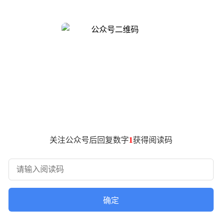
电动车辆提供关键能源保障。
城市完成5356座闪充站的网络布局。此次投入运营的珠峰小镇
题。
既考虑了珠峰旅游线路的能源需求，又兼顾了当地生态保护要求
沙设计能有效抵御强风携带的颗粒物侵蚀，延长设备使用寿命。
的电动交通走廊已初具规模。业内人士指出，该充电站的建成标
前，该充电网络已实现主要旅游线路的全覆盖，为电动汽车长途
关注公众号后回复数字
1
获得阅读码
确定