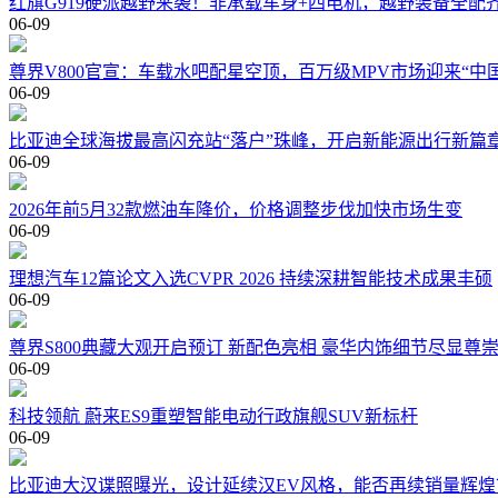
红旗G919硬派越野来袭！非承载车身+四电机，越野装备全配
06-09
尊界V800官宣：车载水吧配星空顶，百万级MPV市场迎来“中
06-09
比亚迪全球海拔最高闪充站“落户”珠峰，开启新能源出行新篇
06-09
2026年前5月32款燃油车降价，价格调整步伐加快市场生变
06-09
理想汽车12篇论文入选CVPR 2026 持续深耕智能技术成果丰硕
06-09
尊界S800典藏大观开启预订 新配色亮相 豪华内饰细节尽显尊
06-09
科技领航 蔚来ES9重塑智能电动行政旗舰SUV新标杆
06-09
比亚迪大汉谍照曝光，设计延续汉EV风格，能否再续销量辉煌