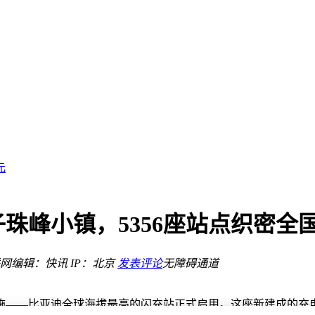
指南来了
约车市场
促发展
元
能全揭秘
洲攻势同步推进
齐，下半年上市！
珠峰小镇，5356座站点织密全
国选手”
章
网
编辑：快讯
IP：北京
发表评论
无障碍通道
指南来了
施——比亚迪全球海拔最高的闪充站正式启用。这座新建成的充