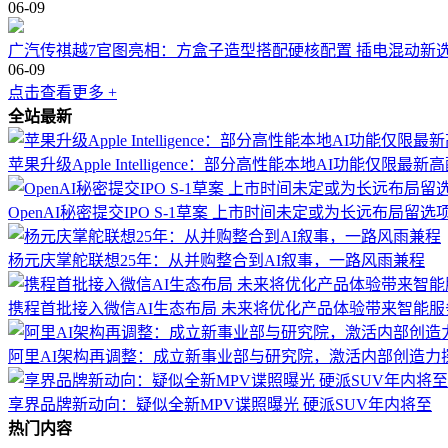
06-09
广汽传祺越7官图亮相：方盒子造型搭配硬核配置 插电混动新
06-09
点击查看更多 +
全站最新
苹果升级Apple Intelligence：部分高性能本地AI功能仅限最
OpenAI秘密提交IPO S-1草案 上市时间未定或为长远布局留选
杨元庆掌舵联想25年：从并购整合到AI叙事，一路风雨兼程
携程首批接入微信AI生态布局 未来将优化产品体验带来智能服
阿里AI架构再调整：成立新事业部与研究院，激活内部创造力
享界品牌新动向：疑似全新MPV谍照曝光 硬派SUV年内将至
热门内容