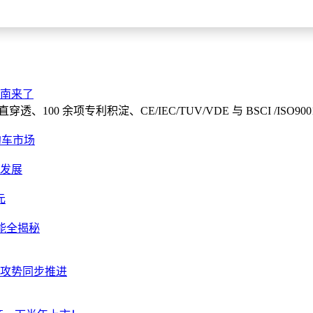
指南来了
0 余项专利积淀、CE/IEC/TUV/VDE 与 BSCI /ISO9
约车市场
促发展
元
能全揭秘
洲攻势同步推进