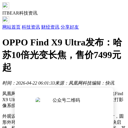
ITBEAR科技资讯
网站首页
科技资讯
财经资讯
分享好友
OPPO Find X9 Ultra发布：哈
苏10倍光变长焦，售价7499元
起
时间：2026-04-22 06:01:33
来源：凤凰网科技
编辑：快讯
凤凰网科技讯 （作者/杨睿琪）4月21日，OPPO正式推出Find
X9 Ultra。作为与哈苏战略合作五周年的产品，该机型主打影
像系统，搭载哈苏全大底五摄光学方案，售价7499元起。
外观设计上，Find X9 Ultra镜头Deco采用“大师之眼”设计，圆
形外环内嵌微曲六边形内环，并加入橙色装饰环与橙色快启