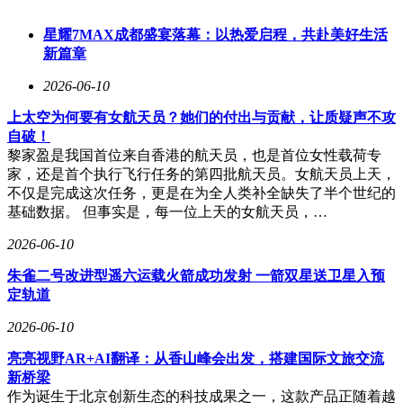
星耀7MAX成都盛宴落幕：以热爱启程，共赴美好生活
新篇章
2026-06-10
上太空为何要有女航天员？她们的付出与贡献，让质疑声不攻
自破！
黎家盈是我国首位来自香港的航天员，也是首位女性载荷专
家，还是首个执行飞行任务的第四批航天员。女航天员上天，
不仅是完成这次任务，更是在为全人类补全缺失了半个世纪的
基础数据。 但事实是，每一位上天的女航天员，…
2026-06-10
朱雀二号改进型遥六运载火箭成功发射 一箭双星送卫星入预
定轨道
2026-06-10
亮亮视野AR+AI翻译：从香山峰会出发，搭建国际文旅交流
新桥梁
作为诞生于北京创新生态的科技成果之一，这款产品正随着越