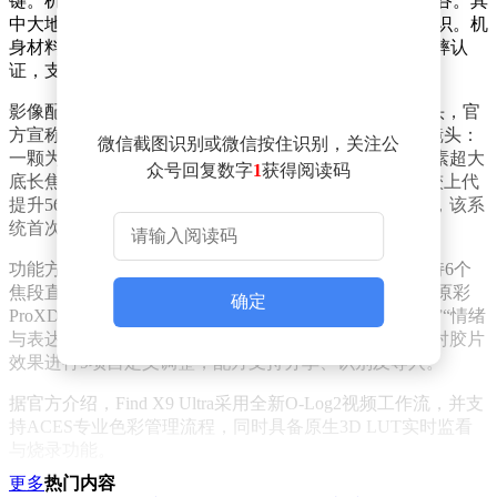
键。机身提供三款配色：大地苔原、极地冰川、绒砂峡谷。其
中大地苔原款采用金属与皮革拼接，并印有哈苏品牌标识。机
身材料为新一代晶盾玻璃，官方称通过SGS五星抗跌耐摔认
证，支持IP66、IP68、IP69级防尘防水。
影像配置方面，Find X9 Ultra搭载哈苏10倍光变天眼镜头，官
方宣称支持20倍光学品质变焦。同时配备两颗2亿像素镜头：
微信截图识别或微信按住识别，关注公
一颗为2亿像素超大底主摄，F1.5光圈；另一颗为2亿像素超大
众号回复数字
1
获得阅读码
底长焦，传感器尺寸为1/1.28英寸。超广角镜头进光量较上代
提升56%，并搭载第二代丹霞色彩还原镜头。官方表示，该系
统首次实现用8K画质覆盖“大三元”焦段。
功能方面，Find X9 Ultra升级新一代哈苏大师模式，支持6个
焦段直出8K超清照片，并加入XPAN宽幅模式与全链路原彩
确定
ProXDR。大师模式内置原生胶片功能，包含“原生经典”“情绪
与表达”“结构与时间”三大系列共9种胶片效果。用户可对胶片
效果进行9项自定义调整，配方支持分享、识别及导入。
据官方介绍，Find X9 Ultra采用全新O‑Log2视频工作流，并支
持ACES专业色彩管理流程，同时具备原生3D LUT实时监看
与烧录功能。
更多
热门内容
配件方面，OPPO联合影视配件品牌铁头（TILTA）推出专业