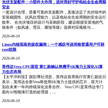
光伏支架配件：小部件大作用，选对用好守护电站全生命周期
视频配件生态，支持ND滤镜、手动跟焦手柄等配件及机内
安全
HDMI信号输出。素材管理方面，OPPO与NAS品牌飞牛合
一套设计合理、质量可靠的支架配件，直接决定了光伏组件的
作，提供私有云素材管理方案。
安装稳固性、抗风抗雪能力，以及电站全生命周期的安全运行
效率。 在光伏项目的设计与采购阶段，建议根据安装地的气
价格方面，12GB+256GB：7499元；12GB+512GB：7999元；
候条件（如风速、雪压、腐蚀等级）选择对应规格与…
16GB+512GB：8499元；16GB+1TB：9299元；16GB+1TB卫
星通信版：9499元。
2026-06-10
OPPO Find X9 Ultra哈苏专业影像配件套装：2499元；OPPO
Linux内核现高危提权漏洞：一个感叹号误用致普通用户可获
Find X9 Ultra哈苏大地探索家大师套装：11999元。
root权限
2026-06-10
英伟达Vera CPU面世 黄仁勋确认将携手SK海力士深化AI算
力生态布局
【太平洋科技】据彭博社消息，英伟达首席执行官黄仁勋近日
表示，英伟达全新Vera将使用SK海力士提供的芯片，双方计
划在未来一年内持续深化业务合作。 Vera CPU是英伟达专门
面向AI智能体打造的处理器，…
2026-06-10