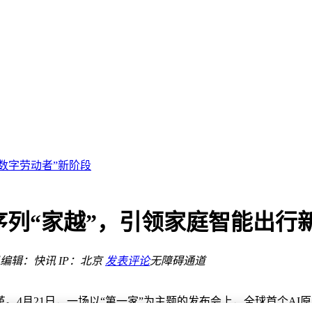
业路
变
芒！
“数字劳动者”新阶段
建
？
PP前16强
序列“家越”，引领家庭智能出行
意足，游戏体验再升级
业赋能
编辑：快讯
IP：北京
发表评论
无障碍通道
道
业路
变
4月21日，一场以“第一家”为主题的发布会上，全球首个AI原