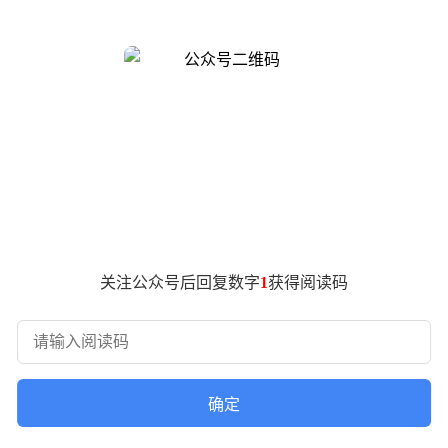
完成首秀，其搭载的行业首创CPP AI原生技术架构，实现了AI
动旗下云与AI服务平台，火山引擎凭借日均超120万亿toke
go first”为理念，共同定义交互体验、开发AI平台、构建技
）、Planner（智能规划）、Pixel Level function 
别家庭成员的个性化需求；Planner模块基于车规级AI算法进行
力，彻底改变了传统智能汽车被动响应的模式。
术，通过数据加密、权限分级等手段构建多重安全防护体系，既保
段家庭成员，而非少数科技爱好者。
关注公众号后回复数字
1
获得阅读码
代表核心用户群体，“越”象征技术突破带来的品质跃升。发布会上
焦家庭出行本质需求，在空间、舒适、智能、设计四大维度实现越
。
确定
起点，每季度推出一款新车型，三年内完成全细分市场覆盖。这