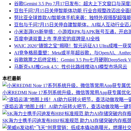
谷歌Gemini 3.5 Pro 7月17日发布：超大上下文窗口
豆包千问7月15日关停智能体功能 行业合规整改迈出全
努比亚全球首款AI智能体手机来袭：独特外观搭配超强能
豆包与千问7月15日关停自建智能体，AI拟人互动行业
小米澎湃OS新举措：小游戏RPK与APK账号互通，开启
百度申请双重上市 李彦宏的底牌是AI全栈
WAIC 2026“镇馆之宝”揭晓！智元远征A3 Ultra成唯一
AI竞争格局重塑：Meta或半年超谷歌，与OpenAI、Anthr
谷歌跳票之后终定档：Gemini 3.5 Pro七月硬刚DeepSe
马斯克xAI推Grok 4.5：性价比路线搅动AI模型市场风云
本栏最新
小米REDMI Note 17系列系统升级，微信等常用App获专属
“逐焰云滇”地图上线！AI助力玩转火把节，查活动做攻略一键
SK海力士携手闪迪发布HBF标准规范 助力AI存储突破内存瓶