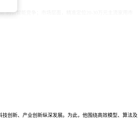
0毫秒。
”的伪智能竞争；市场层面，精准定位20-30万元主流家用市
大替代空间。
车”的新篇章。从底层架构到用户体验的全面重构，不仅重新划分
的家庭出行新时代正在到来。
科技创新、产业创新纵深发展。为此，他围绕高效模型、算法及