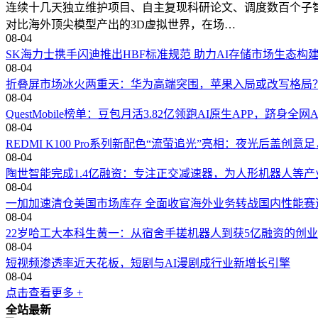
连续十几天独立维护项目、自主复现科研论文、调度数百个子
对比海外顶尖模型产出的3D虚拟世界，在场…
08-04
SK海力士携手闪迪推出HBF标准规范 助力AI存储市场生态构
08-04
折叠屏市场冰火两重天：华为高端突围，苹果入局或改写格局
08-04
QuestMobile榜单：豆包月活3.82亿领跑AI原生APP，跻身全网A
08-04
REDMI K100 Pro系列新配色“流萤追光”亮相：夜光后盖创
08-04
陶世智能完成1.4亿融资：专注正交减速器，为人形机器人等产
08-04
一加加速清仓美国市场库存 全面收官海外业务转战国内性能赛
08-04
22岁哈工大本科生黄一：从宿舍手搓机器人到获5亿融资的创
08-04
短视频渗透率近天花板，短剧与AI漫剧成行业新增长引擎
08-04
点击查看更多 +
全站最新