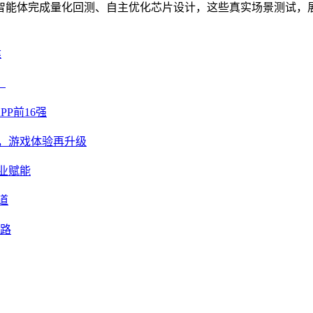
智能体完成量化回测、自主优化芯片设计，这些真实场景测试，展
建
？
PP前16强
意足，游戏体验再升级
业赋能
道
业路