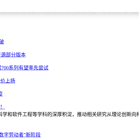
.0架构，其情境感知精度较概念车提升40%，决策响应速度缩短至8
架构为行业提供了可复制的AI原生解决方案，有望终结“算力堆砌
国乘用车市场35%份额，但AI原生车型渗透率不足5%，存在巨
“软件定义汽车”时，荣威与火山引擎的合作已开启“AI定义汽
立技术壁垒。随着家越序列的陆续上市，一个由AI原生技术驱动
突破
开源部分版本
700系列有望率先尝试
股价上扬
变
芒！
科学和软件工程等学科的深厚积淀，推动相关研究从理论创新向
“数字劳动者”新阶段