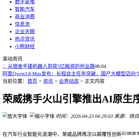
数字家电
智能汽车
商业消费
信息流
企业天眼
热点资讯
小熊财经
22岁哈工大本科生黄一：从宿舍手搓机器人到获5亿融资的创
滚动资讯
AI狂潮冲击苹果漏洞防线：漏洞激增审核难，安全更新节奏生
：从宿舍手搓机器人到获5亿融资的创业路
北航青年闪耀WAIC：三年三度斩获“明日之星”，AI领域展锋
08-04
阿里Qwen3.8-Max发布：长程自主任务突破，国产大模型迈向
SK海力士携手闪迪推出HBF标准规范 助力AI存储市场生态构
当前位置：
首页
>
资讯
>
业界动态
>
正文内容
折叠屏市场冰火两重天：华为高端突围，苹果入局或改写格局
QuestMobile榜单：豆包月活3.82亿领跑AI原生APP，跻身全网A
荣威携手火山引擎推出AI原生
REDMI K100 Pro系列新配色“流萤追光”亮相：夜光后盖创
陶世智能完成1.4亿融资：专注正交减速器，为人形机器人等产
时间：2026-04-23 04:29:03
来源：快讯
一加加速清仓美国市场库存 全面收官海外业务转战国内性能赛
22岁哈工大本科生黄一：从宿舍手搓机器人到获5亿融资的创
AI狂潮冲击苹果漏洞防线：漏洞激增审核难，安全更新节奏生
在汽车行业智能化浪潮中，荣威品牌再次以颠覆性创新引领变革。