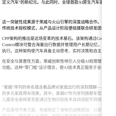
定义汽车”的新纪元。与此同时，全球首款AI原生汽车家越07
这一突破性成果源于荣威与火山引擎的深度战略合作。作为字节跳
传统技术授权模式，从产品设计阶段便组建联合研发团队，以“AI 
CPP架构的推出是这场变革的技术基石。该架构通过Context（情境感知
Context模块可整合海量出行数据并管理用户长期记忆，精准识
执行。这种架构使汽车具备主动思考、实时决策和自主学习能
在安全与普惠性方面，荣威创新性地引入分级AI权限管控技
功能。这种“零门槛”设计理念，使AI技术真正服务于全年龄
“家越”序列的命名蕴含着品牌对家庭出行的深刻理解——“家”
的多元家庭用车场景。其中，家越07作为序列旗舰车型，聚
儿童安全座椅甚至能通过生物识别技术自动适配不同体型儿童
产品落地节奏方面，荣威制定了清晰的战略规划：以家越07为