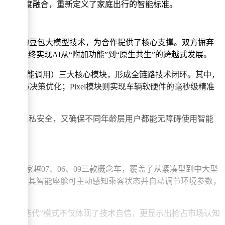
与汽车的深度融合，重新定义了家庭出行的智能标准。
ns调用量的豆包大模型技术，为合作提供了核心支撑。双方摒弃
术底座，最终实现AI从“附加功能”到“原生共生”的跨越式发展。
calling（原子级功能调用）三大核心模块，形成全链路技术闭环。其中，
智能分析与决策优化；Pixel模块则实现车辆软硬件的毫秒级精准
障用户隐私安全，又确保不同年龄层用户都能无障碍使用智能
亮相的家越07、06、09三款概念车，覆盖了从紧凑型到中大型
级表现，其智能座舱可主动感知乘客状态并自动调节环境参数，
种“快速迭代”模式不仅体现了技术自信，更显示出抢占市场认知