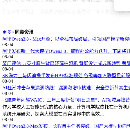
的决心。据内部人士透露，家越07量产版将搭载升级版CPP 2
行业分析师指出，荣威的突破具有双重意义：技术层面，其CPP
场，将直接冲击现有智能汽车格局。数据显示，该价格区间占中
这场变革的深远影响已超越单一品牌范畴。当传统车企仍在探索
更多
>
同类资讯
了智能汽车的竞争维度，更推动中国汽车产业在全球AI赛道建
阿里Qwen3.8 - Max开源：以全栈布局破局，引领国产模型新
08-04
阿里发布新一代大模型Qwen3.8，编程办公能力跃升，下周将
08-04
某厂评估1.7英寸原生背屏轻薄拍照机 背屏设计或成新趋势 荣耀
08-04
SK海力士与闪迪携手发布HBF标准规范 谷歌等加入联盟盘前
08-04
AI狂潮冲击苹果漏洞防线：漏洞激增审核难，安全更新节奏生
08-04
北航青年闪耀WAIC：三年三度斩获“明日之星”，AI领域展锋
作为学校人工智能研究的核心力量，计算机学院依托在计算机
系统开展研究，探索大模型在真实世界中的高效…
08-04
阿里Qwen3.8-Max发布：长程自主任务突破，国产大模型迈向