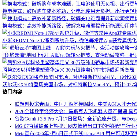
换电模式：破解购车成本难题，让电池使用无负担、出行更轻
换电模式：高效补能新路径，破解充电难题提升新能源使用体
小米REDMI Note 17系列系统升级，微信等常用App获专属
“逐焰云滇”地图上线！AI助力玩转火把节，查活动做攻略一键
腾势Z9S以科技重塑豪华定义 30万级纯电轿车市场或迎新变局
沃尔沃EX50将登场美国市场，对标特斯拉Model Y，预计2027
热门内容
联想创投宋春雨：中国开源基模崛起，中美AGI人才无
2026全球数字经济大会：马斯克人形机器人量产提速 具
谷歌Gemini 3.5 Pro 7月17日登场：全新底座升级，与Deep
MG 07直播被骂上热搜：网友情绪出口下的“躺枪”与行
Meta宣布2026年7月6日正式下线Llama API 用户可迁