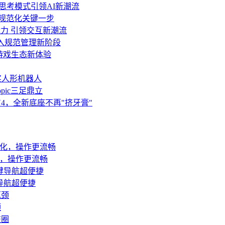
与深度思考模式引领AI新潮流
面规范化关键一步
力 引领交互新潮流
迈入规范管理新阶段
游戏生态新体验
获奖人形机器人
opic三足鼎立
ek V4，全新底座不再"挤牙膏"
优化，操作更流畅
导航超便捷
颈