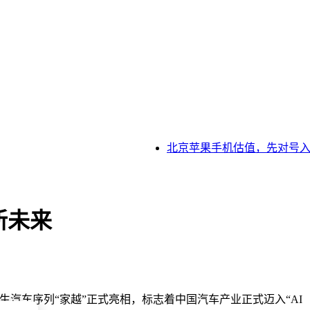
北京苹果手机估值，先对号入座
新未来
生汽车序列“家越”正式亮相，标志着中国汽车产业正式迈入“AI