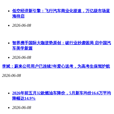
眼，全力攻关。陈冬感慨道：“地面科研人员做了大量工作，
他们顶住了巨大的压力。”
低空经济新引擎：飞行汽车商业化提速，万亿级市场蓝
海待启
在滞留太空期间，航天员们还与首批进入中国空间站的哺乳动
物“访客”——4只小鼠共同度过了难忘的时光。由于食物有
2026-06-08
限，航天员们用豆浆代替小鼠的饲料，确保它们状态良好。陈
冬回忆道：“看到小鼠们平安度过滞留期，我们非常欣慰。”
智界携手国际大咖逆势原创：破行业抄袭困局 启中国汽
空间站里还开展了一项有趣的尝试——太空烧烤。随神舟二十
车美学新篇
一号乘组一起进入太空的热风烘烤机，让航天员们体验了在微
重力环境下烤制食物的乐趣。陈中瑞描述道：“把腌制好的鸡
2026-06-08
翅放进烘烤机里，鸡翅‘飘’了起来，烤得更入味。我们6个人
李斌：蔚来公司用户已连续7年爱心送考，为高考生保驾护航
围在一块，都盯着鸡翅看，拿出来时还滋滋冒油。”
2026-06-08
作为中国航天史上首个均由第三批航天员组成的舱外作业组
合，陈中瑞和王杰在出舱任务中互为托底，齐心协力完成了所
有工作。王杰还利用出舱机会仔细观察了空间站的设计细节，
并将观察和思考反馈给地面科研人员，为空间站的改进优化提
2026年前五月32款燃油车降价，5月新车均价16.6万平均
供了宝贵建议。
降幅达14.9%
离别之际，三名航天员对空间站充满了不舍。陈冬说：“空间
2026-06-08
站不是一个铁疙瘩，我们把它当成朝夕相处的朋友。”陈中瑞