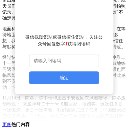
窗出现疑似裂纹，乘组被迫滞留太空。面对这一突发危机，航
天员们迅速冷静下来，用空间站内的各种设备对舷窗进行拍照
记录。陈冬回忆道：“看起来很像一些小小的裂纹，但我们不
确定具体情况，只能如实报告给地面。”
地面科研人员接到报告后，立即组织专家团队进行研判。在等
待地面决策的过程中，陈冬主动与地面沟通：“你们不用多
微信截图识别或微信按住识别，关注公
想，我们很平静，你们做的任何决策我们都接受。”这种信任
众号回复数字
1
获得阅读码
与默契，源于30余年载人航天工程中天地间积累的深厚情谊。
经过快速决策，工程总体决定让神舟二十号乘组“换乘”神舟二
十一号飞船返回地球。陈冬、陈中瑞和王杰开始紧锣密鼓地练
习返回操作。与此同时，空间站剩下的神舟二十一号乘组也面
临风险——如果他们需要返回，将没有飞船可用。陈冬对此感
确定
到不安，但神舟二十一号乘组指令长张陆的回复让他感
动：“没事，你们安全我们就放心了。”
11月14日，陈冬、陈中瑞和王杰平安返回东风着陆场。陈冬激
动地说：“乘坐神舟二十一号飞船回家，很踏实。这次任务是
一次锻炼，更是一次考验，我们圆满完成了任务，中国航天经
受住了考验。”11天后，神舟二十二号飞船以无人状态发射升
空，这是中国载人航天工程首次执行应急发射任务。地面科研
更多
热门内容
人员将原本近一个月的筹备流程缩短至16天，几天几夜不合