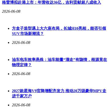
格雷博拟赴港上市：年营收达36亿，吉利贡献超八成收入
表示，挥手告别后都不敢再回头看。王杰则直言：“生活了204
天，这就是我们的家，我还想再来。”
2026-06-08
方盒子造型遇上大六座布局，长城H10亮相，能否引领
SUV市场新潮流？
2026-06-08
油车电车效率悬殊：油车能量“溜走”有隐情，根源竟在
物理定律？
2026-06-08
2027款星海V9官降增配齐发力 推动20万级豪华MPV走
进千家万户
2026-06-08