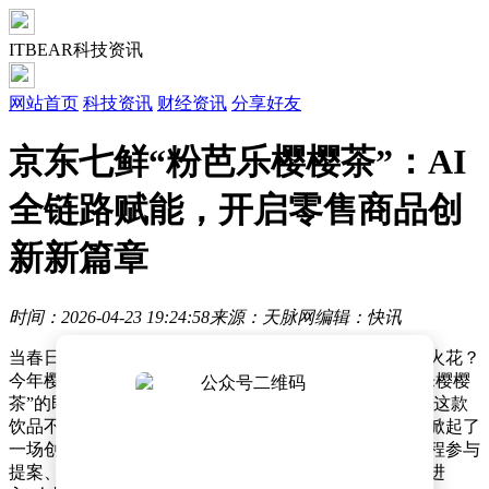
ITBEAR科技资讯
网站首页
科技资讯
财经资讯
分享好友
京东七鲜“粉芭乐樱樱茶”：AI
全链路赋能，开启零售商品创
新新篇章
时间：2026-04-23 19:24:58
来源：天脉网
编辑：快讯
当春日的樱花与热带的芭乐相遇，会激发出怎样的味觉火花？
今年樱花季，京东七鲜超市推出了一款名为“七鲜粉芭乐樱樱
茶”的即饮茶，迅速成为年轻消费者追捧的“春日爆款”。这款
饮品不仅以独特的口味吸引了众多目光，更在零售行业掀起了
一场创新革命——它是即时零售领域首款由人工智能全程参与
提案、研发、设计及营销的商品，标志着商品开发正式进