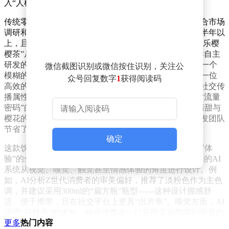
入“人机协作”的新阶段。
传统零售商品的开发往往依赖经验丰富的采销人员，结合市场
调研和漫长的试错周期。一款创新饮品的上市通常需要半年以
上，且口味搭配多局限于已知的“安全区”。而“七鲜粉芭乐樱
樱茶”从立项到上市仅用了三个多月，其背后是京东七鲜自主
研发的多智能体AI系统的强力支持。开发团队最初仅有一个
微信截图识别或微信按住识别，关注公
模糊的构想：春季、粉色、樱花、水果茶。AI系统则像一位
众号回复数字
1
获得阅读码
高效的产品经理，迅速拆解这一场景，分析出樱花季的社交传
播属性、粉色对年轻女性的吸引力，以及芭乐作为新兴“流量
密码”的潜力。通过风味数据库的模拟，AI发现芭乐的清甜与
樱花的淡雅能形成互补，且原料供应链成熟，从而为研发团队
节省了大量前期调研时间。
确定
这款饮品的创新不仅体现在口味上，更在于AI对“多感官体
验”的全面介入。传统饮料开发多围绕口味展开，而七鲜的AI
系统从视觉、嗅觉、触觉甚至情感体验的角度进行设计。例
如，AI分析Z世代消费者的审美偏好，推荐了淡粉色作为主色
调，并建议采用300ml的“扁方瓶”瓶型——这种设计握感舒
适、便于携带，且在社交平台上更具“出片率”。嗅觉方面，AI
强调“开瓶香”的体验，确保消费者一打开瓶盖就能闻到明显的
更多
热门内容
樱花香味，瞬间建立“春日感”的情绪联想。甚至标签设计也融