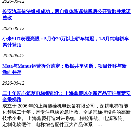
2026-06-12
对消费者而言，这意味着七鲜的货架上未来会持续出现意想不
长安汽车依法维权成功，两自媒体造谣抹黑后公开致歉并承诺
到的惊喜——可能是AI捕捉到的下一个隐藏风味趋势，也可
整改
能是全感官设计的独特包装体验。而对整个零售行业而言，京
东七鲜的这一实践或许预示着商品开发从“经验驱动”迈入“智
2026-06-12
能驱动”的新阶段。当其他零售商还在用AI优化库存、推荐商
小米SU7表现亮眼：5月夺20万以上轿车销冠，1-5月纯电轿车
品时，七鲜已经让AI坐上了产品开发的席位。这杯粉色的樱
累计登顶
樱茶，喝下去的不只是春天的味道，更是一个行业关于创新的
新想象。
2026-06-12
Meta与Manus运营拆分落定：数据共享切断，项目迁移与新
动向并存
2026-06-12
二十年匠心筑梦电梯智能化：上海鑫菱以创新产品守护智慧安
全乘梯路
成立于 2006 年的上海鑫菱机电设备有限公司，深耕电梯智能
化领域二十年，是专注电梯紧急呼救、全场景梯控设备的高新
技术企业。 上海鑫菱打造对讲系统、梯控系统、电源系统、
定制化软硬件、电梯综合配件五大产品体系，…