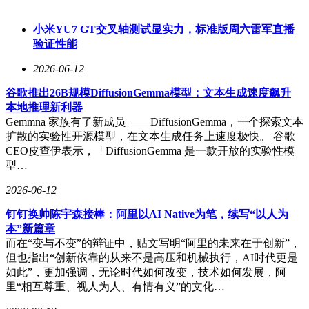
入了AI的创意，首次采用“异形标签”，一侧有樱花花瓣状凸
起，在货架上极具辨识度。
小米YU7 GT交叉轴测试显实力，标准版周六雷军直播
验证性能
AI的作用不仅限于研发阶段，更贯穿于商品的全生命周期。
在京东七鲜，AI已经进入选品会，对每个商品是否上架拥有
2026-06-12
重要决策权。它会基于销售数据和用户画像，分析竞争格局，
给出创新性、产品力和综合竞争力的打分与建议，成为一位公
谷歌推出26B规模DiffusionGemma模型：文本生成速度飙升
允的“战略洞察官”。同时，AI还能迅速切换角色，化身“营销
本地推理新利器
专家”，直接生成商品主图、卖点文案和销售策略。以“粉芭乐
Gemmna 家族有了新成员 ——DiffusionGemma，一个探索文本
樱樱茶”为例，AI不仅推荐了异形标签设计，还配套生成了“透
扩散的实验性开源模型，在文本生成任务上速度极快。 谷歌
卡”等营销物料创意，让产品从货架到社交分享的每一个触点
CEO皮查伊表示，「DiffusionGemma 是一款开放的实验性模
都拥有独特记忆点。
型…
“粉芭乐樱樱茶”的上市，是七鲜用AI重构商品创新体系的缩
2026-06-12
影。在即时零售赛道竞争激烈的背景下，七鲜自有品牌的定位
钉钉换帅陈宇森接棒：阿里以AI Native为笔，续写“以人为
非常明确：让消费者在七鲜买到“独家、人无我有”的商品。这
本”新篇章
意味着品牌不能仅做跟随者，而要成为趋势的创造者。传统开
而在“变与不变”的辩证中，贴文写明“阿里的未来在于创新”，
发模式下，新口味饮料的上市需要漫长的市场验证，导致品牌
但也指出“创新依靠的从来不是高压和机械执行，AI时代更是
倾向于“安全牌”。而AI的介入大大降低了试错成本，让“脑洞
如此”，更加强调，无论时代如何改变，技术如何发展，阿
大开”的创新变得可行。目前，七鲜的创新商品挖掘Agent已经
里“相互尊重、视人为人、有情有义”的文化…
建立了多维度的趋势洞察框架，实时扫描社交媒体、消费报告
和竞品动态，捕捉“下一个可能火起来”的风味关键词。