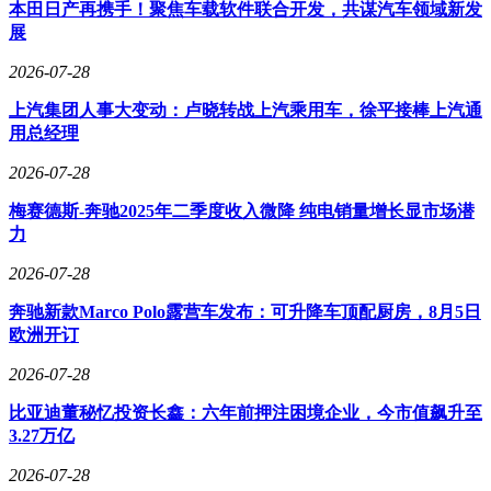
在九峰山论坛上，东风汽车展示了其技术成果的实际应用场
本田日产再携手！聚焦车载软件联合开发，共谋汽车领域新发
景：未来，用户驾车前往商场时，车辆可在电梯口自动驶离，
展
前往充电站完成快速补能，随后再自行返回停车位，全程无需
2026-07-28
人工干预。这一场景的落地，不仅依赖高压快充技术的突破，
更需要车规级传感器、智能导航以及车路协同等技术的综合支
上汽集团人事大变动：卢晓转战上汽乘用车，徐平接棒上汽通
持。
用总经理
目前，东风汽车已将1500伏高压快充技术列为重点研发方向，
2026-07-28
并计划通过与产业链上下游企业的合作，加速技术的商业化进
程。随着相关标准的逐步完善和基础设施的配套建设，高压快
梅赛德斯-奔驰2025年二季度收入微降 纯电销量增长显市场潜
充技术有望成为新能源汽车行业的新标杆，为全球能源转型贡
力
献中国方案。
2026-07-28
奔驰新款Marco Polo露营车发布：可升降车顶配厨房，8月5日
欧洲开订
2026-07-28
比亚迪董秘忆投资长鑫：六年前押注困境企业，今市值飙升至
3.27万亿
2026-07-28