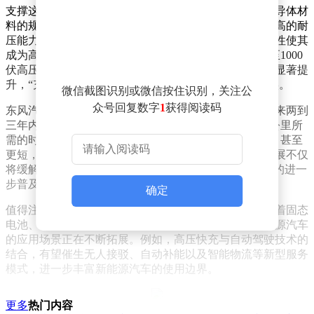
支撑这一技术突破的核心，是碳化硅等第三代化合物半导体材
料的规模化应用。与传统硅基器件相比，碳化硅具有更高的耐
压能力、更低的能量损耗以及更高的转换效率，这些特性使其
成为高压快充平台的关键支撑。近年来，随着800伏乃至1000
伏高压快充技术的逐步落地，新能源汽车的补能效率已显著提
升，“充电10分钟，续航400公里”正从技术设想变为现实。
微信截图识别或微信按住识别，关注公
众号回复数字
1
获得阅读码
东风汽车研发团队透露，1500伏高压快充技术有望在未来两到
三年内实现商业化应用。该技术若成功落地，补能400公里所
需的时间将从目前的10余分钟进一步压缩至5分钟以内，甚至
更短，从而大幅缩小与燃油车加油体验的差距。这一进展不仅
将缓解用户的“里程焦虑”，更可能推动新能源汽车市场的进一
步普及。
确定
值得注意的是，高压快充技术的突破并非孤立事件。随着固态
电池、智能驾驶以及智慧交通等技术的协同发展，新能源汽车
的应用场景正在不断拓展。例如，高压快充与自动驾驶技术的
结合，有望催生无人接驳、自动补能以及智能物流等新型服务
模式，进一步丰富新能源汽车的使用边界。
更多
热门内容