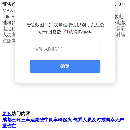
预售价格方面，纯电车型560 MAX充电版售价9.28万元，560
MAX+充电版9.98万元，660 Ultra充电版11.28万元，660
Ultra+充电版12.58万元。换电车型方面，535 PLUS换电版电
池租赁价6.48万元（整车买断价9.48万元），535 MAX换电版
微信截图识别或微信按住识别，关注公
电池租赁价6.98万元（整车买断价9.98万元）。换电版搭载最
众号回复数字
1
获得阅读码
大功率159千瓦电机，纯电车型提供550公里和650公里两种续
航版本。
确定
更多
热门内容
成都三环三车追尾致中间车辆起火 驾乘人员及时撤离幸无严
重伤亡