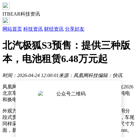
ITBEAR科技资讯
网站首页
科技资讯
财经资讯
分享好友
北汽极狐S3预售：提供三种版
本，电池租赁6.48万元起
时间：2026-04-24 12:00:01
来源：凤凰网科技
编辑：快讯
凤凰网科技讯 4月24日，北汽新能源旗下极狐汽车今日在2026
北京车展举行发布会，极狐S3正式开启预售。新车提供纯电
和换电两种动力版本，电池租赁方案起售价为6.48万元。
外观方面，极狐S3采用超级光影美学设计语言，车头使用分
段式贯穿日行灯，车身配备半隐藏式门把手及五辐轮圈，车尾
同样采用贯穿式尾灯，并配备了可升降电动尾翼。车身尺寸方
面，新车长宽高分别为4916/1900/1480mm，轴距为2876mm。