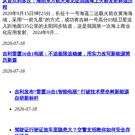
从首次到多次：海阳东方航天港见证我国海上火箭发射辉煌历
程
2020年9月15日9时23分，长征十一号海遥二运载火箭在黄海海
域，采用“一箭九星”的方式，成功将吉林一号高分03组卫星送
入距地面535公里的太阳同步轨道，这是我国第一次海上商业
化应用发射。 2024年9月…
2026-07-18
吉利雷霆16合1电驱：不追极限追稳健，用实力改写新能源简
历新篇
2026-07-18
吉利发布“雷霆16合1智能电驱” 打破技术壁垒树新能源
自研新标杆
2026-07-18
驾驶证行驶证放车里隐患大？交警支招教你如何安全存