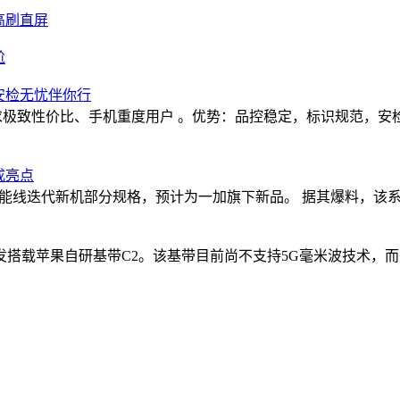
高刷直屏
尬
，安检无忧伴你行
适用：追求极致性价比、手机重度用户 。优势：品控稳定，标识规范，安检
成亮点
能线迭代新机部分规格，预计为一加旗下新品。 据其爆料，该系列工程机搭载骁
苹果自研基带C2。该基带目前尚不支持5G毫米波技术，而美版iP