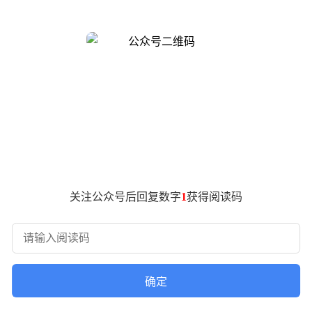
影与六台全球首秀的新车融为一体，展现出中国豪华越野品牌的
的树干象征着坚韧，枝叶间投射的光影则还原了可可西里的自然风
硬核技术结合的展台设计，在豪华越野领域实属罕见。
从可可西里到“猎豹归来”公益行动，纵横始终与一线巡山队员、
种扎根大地的实践，让“生命树”的展台设计更具说服力。
统”。这一系统涵盖陆、海、智、空四大维度：陆地维度通过鲲鹏
作，集成灵犀座舱和乾崑ADS 4智驾系统；空域维度则通过
关注公众号后回复数字
1
获得阅读码
700至尊航行版堪称跨界创新典范——它融合了汽车与船舶工业
这款与顶火二次共创的车型，出厂即具备巅峰越野性能，堪称越野迷的
仅露出轮廓便引发无限遐想。这种神秘感，反而凸显了纵横在技术
确定
度参与改装，满足个性化需求。这些车型的推出，展现了纵横在