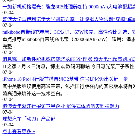
一加新机规格曝光：骁龙8E5处理器加持 9000mAh大电池配超
07-04
普渡大学与伊利诺伊大学创新方案：让虚拟人物告别“穿模”尴
07-04
mikibobo自带线充电宝：3C认证、67W快充，高性价比之选
重点推荐mikibobo自带线充电宝（20000mAh 67W） 
完整…
07-04
消息称一加新性能机或搭载骁龙8E5处理器 超大电池超高刷屏
IT之家 7 月 3 日消息，博主 @数码闲聊站 今日曝光某厂子系性
07-04
iPhone 18 Pro国行版首搭自研C2基带 信号优化迈出关键一步
其中美版继续使用高通基带，包括国行版在内的其它版本将首发搭载
赖高通来填补这一技术空白。…
07-04
港澳青年浙江行探访卫星企业 沉浸式体验航天科技魅力
07-04
理想汽车「动刀」产品部
07-04
点击查看更多 +