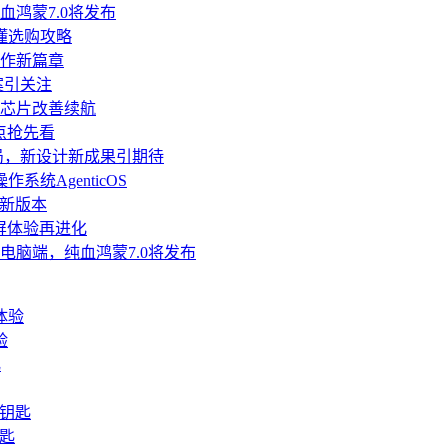
，纯血鸿蒙7.0将发布
懂选购攻略
协作新篇章
方案引关注
纳米芯片改善续航
亮点抢先看
成定局，新设计新成果引期待
统AgenticOS
推新版本
叠屏体验再进化
配鸿蒙电脑端，纯血鸿蒙7.0将发布
验
钥匙