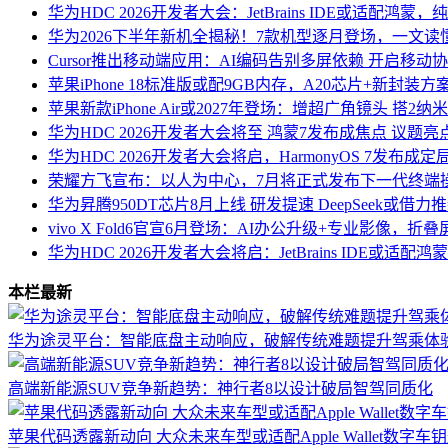
华为HDC 2026开发者大会：JetBrains IDE或适配鸿蒙
华为2026下半年新机全揭秘！7款机型逐月登场，一文读
Cursor推出移动端应用：AI编码告别多屏依赖 开启移动
苹果iPhone 18标准版或配9GB内存，A20芯片+新封装
苹果新款iPhone Air或2027年登场：增超广角镜头 搭2
华为HDC 2026开发者大会将至 鸿蒙7发布成焦点 议题
华为HDC 2026开发者大会将启，HarmonyOS 7发布
荣耀方飞宣布：以人为中心，7月将正式发布下一代终端操作系
华为昇腾950DT芯片8月上线 研发提速 DeepSeek或借力
vivo X Fold6官宣6月登场：AI办公升级+专业影像，折
华为HDC 2026开发者大会将启：JetBrains IDE或适
本栏最新
华为途灵平台：智能底盘主动响应，破解传统难题提升驾乘体
高端新能源SUV竞争新趋势：神行者8以设计破局智驾同质化
苹果代码透露新动向 大众未来车型或适配Apple Wallet数字车