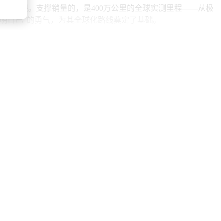
域尤为亮眼。支撑销量的，是400万公里的全球实测里程——从极
明自己”的勇气，为其全球化路线奠定了基础。
。从卫星通信到无人机支援，从生态合作到技术量产，纵横用行
野，已进入技术输出与生态构建的新阶段。