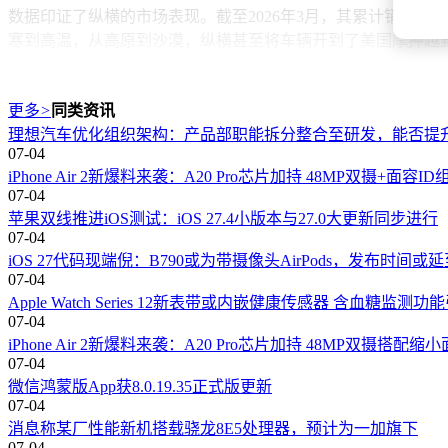
数据印证了纵横的市场表现。截至2026年3月，其累计销量突
寒到高温，从高原到沙漠，纵横甚至将车辆开到了美国摩押越
与传统越野品牌聚焦马力、扭矩等参数不同，纵横更强调“守
动重新定义了豪华越野的内涵。在北京车展的硬派越野竞争中
更多
>
同类资讯
理想汽车优化组织架构：产品部职能拆分整合至研发，能否提
07-04
iPhone Air 2新爆料来袭：A20 Pro芯片加持 48MP双摄+面容I
07-04
苹果双线推进iOS测试：iOS 27.4小版本与27.0大更新同步进行
07-04
iOS 27代码现端倪：B790或为带摄像头AirPods，发布时间或延
07-04
Apple Watch Series 12新表带或内嵌健康传感器 含血糖监测功
07-04
iPhone Air 2新爆料来袭：A20 Pro芯片加持 48MP双摄搭配缩
07-04
微信鸿蒙版App获8.0.19.35正式版更新
07-04
消息称某厂性能新机搭载骁龙8E5处理器，预计为一加旗下
07-04