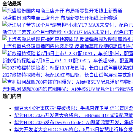
全站最新
冠盛股份国内电商三店齐开 布局新零售开拓线上新赛道
浙江男子苦等10个月“熔岩橙”小米YU7 MAX未交付，配色
上汽名爵总经理直播回应抄袭质疑 反遭弹幕围攻哽咽离场引热
新款福特探险者7月6日上市！2.3T配10AT，车长超5米，配置
2027款福特探险者：标配10AT与四驱，长白山试驾展现美式
吉利银河战舰700内饰官图曝光：AI硬核SUV配悬浮屏与物理
热门内容
绿豆大小的“重庆芯”突破极限：手机直连卫星 信号盲区
华为HDC 2026开发者大会将启，JetBrains IDE或适配
华为HDC 2026发布DevEco Code：AI赋能鸿蒙开
华为开发者大会HDC 2026将启，6月13日智慧出行峰会发布HU