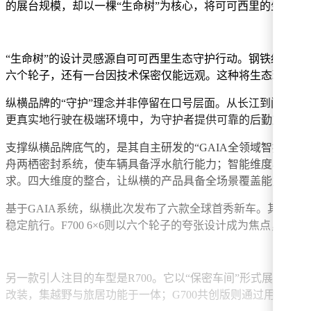
的展台规模，却以一棵“生命树”为核心，将可可西里的生态光
“生命树”的设计灵感源自可可西里生态守护行动。钢铁结构
六个轮子，还有一台因技术保密仅能远观。这种将生态理念与
纵横品牌的“守护”理念并非停留在口号层面。从长江到闽江，
更真实地行驶在极端环境中，为守护者提供可靠的后勤支持。这
支撑纵横品牌底气的，是其自主研发的“GAIA全领域智控系
舟两栖密封系统，使车辆具备浮水航行能力；智能维度与华为合
求。四大维度的整合，让纵横的产品具备全场景覆盖能力。
基于GAIA系统，纵横此次发布了六款全球首秀新车。其中，G
稳定航行。F700 6×6则以六个轮子的夸张设计成为焦点，
另一款引人注目的车型是R700。它以“保密车间”形式展示，
改装，集越野与旅居功能于一体；G700共创版则通过用户深