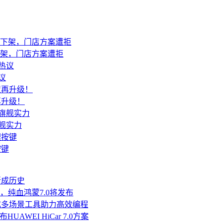
已下架，门店方案遭拒
议
再升级！
旗舰实力
按键
渐成历史
鸿蒙，纯血鸿蒙7.0将发布
发，集成多场景工具助力高效编程
AWEI HiCar 7.0方案