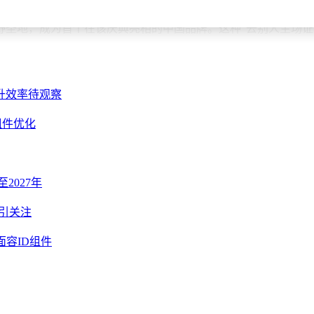
破1.39万台，其中海外销量占比超50%。这一成绩在豪华越野领
野圣地，成为首个在该庆典亮相的中国品牌。这种“去别人主场证
护”的价值。它的车辆不仅是探险工具，更是保护用户安全的屏障
，纵横以“生命树”为符号，向世界传递了一个信号：中国豪华越
升效率待观察
D组件优化
至2027年
能引关注
小面容ID组件