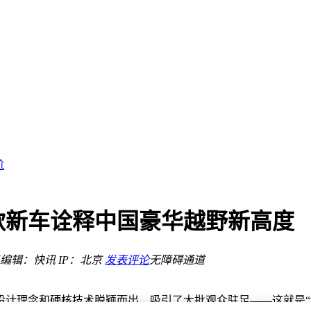
高刷直屏
尬
，安检无忧伴你行
成亮点
款新车诠释中国豪华越野新高度
编辑：快讯
IP：北京
发表评论
无障碍通道
设计理念和硬核技术脱颖而出，吸引了大批观众驻足——这就是“