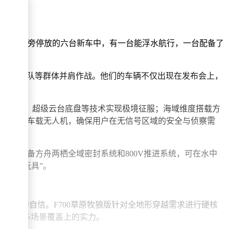
新高度。
貌。展台旁停放的六台新车中，有一台能浮水航行，一台配备了
蓝天救援队等群体并肩作战。他们的车辆不仅出现在发布会上，
超能混动、超级云台底盘等技术实现极境征服；海域维度搭载方
卫星通信和车载无人机，确保用户在无信号区域的安全与侦察需
技术，配备方舟两栖全域密封系统和800V推进系统，可在水中
“终极玩具”。
研发上的自信。F700草原牧狼版针对全地形穿越需求进行硬核
多品类、多场景覆盖上的实力。