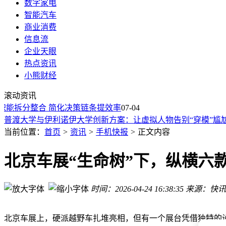
数字家电
智能汽车
商业消费
信息流
企业天眼
热点资讯
港澳青年浙江行探访卫星企业 沉浸式体验航天科技魅力
小熊财经
微信鸿蒙版App获8.0.19.35正式版更新
滚动资讯
消息称某厂性能新机搭载骁龙8E5处理器，预计为一加旗下
能拆分整合 简化决策链条提效率
一加新机规格曝光：骁龙8E5处理器加持 9000mAh大电池配超
07-04
普渡大学与伊利诺伊大学创新方案：让虚拟人物告别“穿模”尴
mikibobo自带线充电宝：3C认证、67W快充，高性价比之选
当前位置：
首页
>
资讯
>
手机快报
>
正文内容
消息称一加新性能机或搭载骁龙8E5处理器 超大电池超高刷屏
iPhone 18 Pro国行版首搭自研C2基带 信号优化迈出关键一步
北京车展“生命树”下，纵横六
港澳青年浙江行探访卫星企业 沉浸式体验航天科技魅力
理想汽车「动刀」产品部
时间：2026-04-24 16:38:35
来源：快讯
港澳青年浙江行探访卫星企业 沉浸式体验航天科技魅力
微信鸿蒙版App获8.0.19.35正式版更新
北京车展上，硬派越野车扎堆亮相，但有一个展台凭借独特的