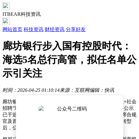
ITBEAR科技资讯
网站首页
科技资讯
财经资讯
分享好友
廊坊银行步入国有控股时代：
海选5名总行高管，拟任名单公
示引关注
时间：2026-04-25 01:10:14
来源：互联网
编辑：快讯
廊坊银行近期完成了一项重要人事布局，通过“行内提拔+社会
招聘”双轨模式，成功选拔出五名总行级高管，相关任前公示
已于近日结束。此次选拔涵盖副行长、董事会秘书、首席合规
官及首席风险官四大核心岗位，标志着该行在国有控股转型
后，公司治理结构迎来重大升级。