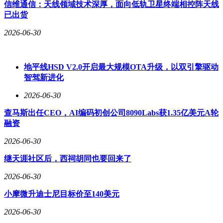
信维通信：天线领域技术深厚，面向低轨卫星终端相控阵天线
2025年11月已率先启动中层干部公开招聘，涉及县域管理、公
已出货
司银行及普惠金融等核心领域。2026年4月17日再次发布公
告，针对天津分行行长及金融市场部总经理岗位延续双轨招聘
2026-06-30
模式，持续优化人才梯队建设。
业内人士指出，廊坊银行的治理转型具有标杆意义。国有控股
地平线HSD V2.0开启最大规模OTA升级，以双引擎驱动
不仅带来资本实力提升，更通过制度设计重构决策机制，从高
智驾新进化
管选拔到中层任用均建立透明化流程。这种变革既符合监管层
对城商行公司治理的要求，也为后续战略实施奠定了组织基
2026-06-30
础，特别是在风险管控与合规经营领域，专业化团队配置将显
著增强抗风险能力。
查马斯出任CEO，AI编码初创公司8090Labs获1.35亿美元A轮
融资
2026-06-30
继天涯社区后，西祠胡同也要回来了
2026-06-30
小摩微升迪士尼目标价至140美元
2026-06-30