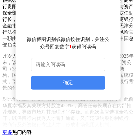
根据公示信息，五名候选人背景呈现多元化特征。来自浙商银
行贵阳分行的曹震驚将出任副行长，其拥有风险管理部与资产
保全部双重管理经验；廊坊银行内部晋升的高艳龙同样获任副
行长，其曾主导唐山分行运营并担任公司业务总监；蒙商银行
金融市场部副总经理黄旸谷拟任董事会秘书，平安银行天津分
行法律合规部负责人张彩艳则将担任首席合规官；首席风险官
一职由具有外资银行背景的李扬担任，其曾在韩亚银行中国总
微信截图识别或微信按住识别，关注公
部负责资产保全与风险管理。
众号回复数字
1
获得阅读码
此次人事调整与廊坊银行股权结构变革密切相关。截至2025年
末，该行国有股东持股比例已达51.2%，形成以廊坊市国资公
司（35.78%）和河北建投集团（15.42%）为主导的股权架
构。国有资本入驻后，该行率先打破董事长兼任行长的传统模
式，引入中国银行体系出身的崔建涛担任董事长，建设银行背
确定
景的付铁军拟任行长，管理层专业化程度显著提升。
对比华夏幸福控股时期，当前治理模式呈现根本性转变。此前
华夏幸福及其关联方持股达42.3%，高管任命长期存在内部推
荐现象，导致市场对其治理水平存疑。而此次高管选拔全程公
开，既保留行内优秀人才晋升通道，又广泛吸纳股份制银行、
城商行及外资银行专业人才，形成市场化用人机制。
更多
热门内容
该行的人才战略呈现系统性布局特征。除总行高管选拔外，