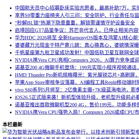
中国航天员中心招募卧床实验志愿者，最高补助7万，实
享界S9零重力座椅夹人引三问：安全防护、行业责任与
“秒解BL锁”热潮下隐患重重，解锁需谨慎守护设备安全
启境回应GT7品鉴争议：苏芒非代言人，已停止相关内容
华为HDC 2026将至 全新HarmonyOS版本及鸿蒙AI核
婆婆藏万元现金于特产寄儿媳：真心换真心，婆媳情深暖
千帆星座第九批卫星成功发射！中国低轨卫星互联网全球
NVIDIA携Vera CPU亮相Computex 2026，AI算力竞争
诺基亚200 4G微聊手机登场：199元实现小程序视频通
HMD Thunder Pro新机规格曝光：紫光展锐芯片+高刷
苹果App Store审核争议落幕，AI编程工具Replit移动
vivo S60系列5月将至：2亿像素主摄+7K级蓝海电池，
iOS26.5正式版来袭！新机型体验升级，老机型升级前必
诺基亚推出首款微聊机型200 4G，售价199元，功能多样但
NVIDIA携Vera CPU强势入局！Computex 2026或成
本栏最新