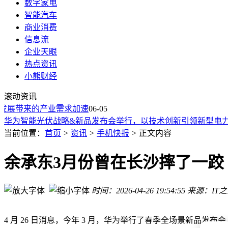
数字家电
智能汽车
商业消费
信息流
企业天眼
热点资讯
小熊财经
iPhone改日期能腾20G空间？苹果客服回应：官方无此法 操作
滚动资讯
荣耀Magic V6马来西亚发布 轻薄长续航助力荣耀海外高端市
发展带来的产业需求加速
WWDC26将至 苹果Apple Park访客中心新周边抢先上架引期待
06-05
华为智能光伏战略&新品发布会举行，以技术创新引领新型电
2026年iPhone 16 Pro Max深度评测：性能影像续航全解析，
当前位置：
首页
>
资讯
>
手机快报
>
正文内容
英国工作室携手宾利打造纯电复古车：手工雕琢细节 1:1复刻经
鸿蒙智行尊界S800新购车权益来袭 指定品牌他品增换购立减两
余承东3月份曾在长沙摔了一跤
改个日期iPhone多出20G！苹果：官方没这方法
英国工作室联手宾利打造纯电复古车：手工精制、85%复刻、
时间：2026-04-26 19:54:55
来源：IT
鸿蒙智行5月车主报告：乾崑智驾里程飙升 智慧功能获高频使
iPhone改日期能腾20G空间？苹果客服回应：官方无此法 操作
荣耀Magic V6马来西亚发布 轻薄长续航助力荣耀海外高端市
4 月 26 日消息，今年 3 月，华为举行了春季全场景新品