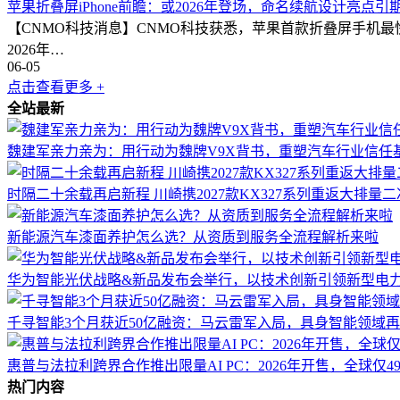
苹果折叠屏iPhone前瞻：或2026年登场，命名续航设计亮点引
【CNMO科技消息】CNMO科技获悉，苹果首款折叠屏手机最快可能于
2026年…
06-05
点击查看更多 +
全站最新
魏建军亲力亲为：用行动为魏牌V9X背书，重塑汽车行业信任
时隔二十余载再启新程 川崎携2027款KX327系列重返大排量
新能源汽车漆面养护怎么选？从资质到服务全流程解析来啦
华为智能光伏战略&新品发布会举行，以技术创新引领新型电
千寻智能3个月获近50亿融资：马云雷军入局，具身智能领域
惠普与法拉利跨界合作推出限量AI PC：2026年开售，全球仅49
热门内容