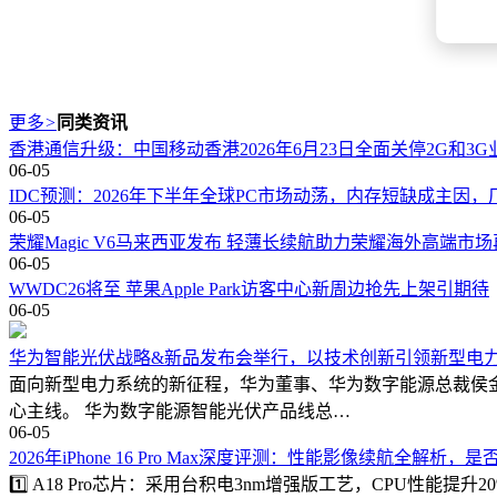
更多
>
同类资讯
香港通信升级：中国移动香港2026年6月23日全面关停2G和3G
06-05
IDC预测：2026年下半年全球PC市场动荡，内存短缺成主因
06-05
荣耀Magic V6马来西亚发布 轻薄长续航助力荣耀海外高端市
06-05
WWDC26将至 苹果Apple Park访客中心新周边抢先上架引期待
06-05
华为智能光伏战略&新品发布会举行，以技术创新引领新型电
面向新型电力系统的新征程，华为董事、华为数字能源总裁侯金
心主线。 华为数字能源智能光伏产品线总…
06-05
2026年iPhone 16 Pro Max深度评测：性能影像续航全解析，
1️⃣ A18 Pro芯片：采用台积电3nm增强版工艺，CPU性能提