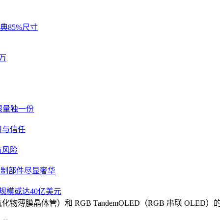
典85%尺寸
万
限量独一份
用与信任
有风险
定制部件尽显奢华
市场规模或达40亿美元
FT（氧化物薄膜晶体管）和 RGB TandemOLED（RGB 串联 OLED）的