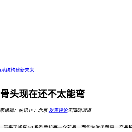
有风险
场再拓展
力系统构建新未来
是否值得买？
典85%尺寸
万
 骨头现在还不太能弯
限量独一份
之家
编辑：快讯
IP：北京
发表评论
无障碍通道
用与信任
有风险
场再拓展
发布会，带来了畅享 90 系列手机等一众新品。而华为常务董事、产