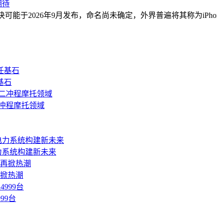
期待
2026年9月发布，命名尚未确定，外界普遍将其称为iPhoneFo
基石
二冲程摩托领域
力系统构建新未来
再掀热潮
99台