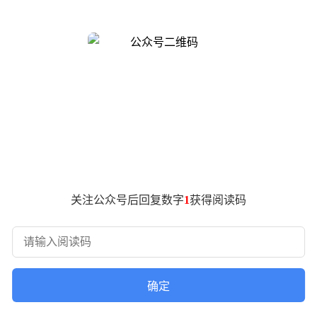
沙，但是因为身体不适，所以没有来到现场。
东当时在长沙摔了一跤，而且摔得还不轻。视频中，余承东与宁
关注公众号后回复数字
1
获得阅读码
确定