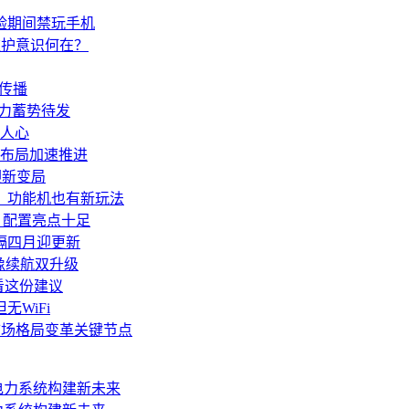
验期间禁玩手机
监护意识何在？
传播
心能力蓄势待发
人心
布局加速推进
或迎新变局
话，功能机也有新玩法
屏，配置亮点十足
端时隔四月迎更新
影像续航双升级
看这份建议
无WiFi
CPU市场格局变革关键节点