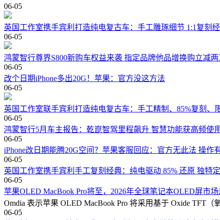
06-05
英国工作室携手宾利打造纯电复古车：手工雕琢细节 1:1复刻经
06-05
鸿蒙智行尊界S800新购车权益来袭 指定品牌他品增换购立减两
06-05
改个日期iPhone多出20G！苹果：官方没这方法
06-05
英国工作室联手宾利打造纯电复古车：手工精制、85%复刻、
06-05
鸿蒙智行5月车主报告：乾崑智驾里程飙升 智慧功能获高频使
06-05
iPhone改日期能腾20G空间？苹果客服回应：官方无此法 操作
06-05
英国工作室携手宾利手工复刻经典：纯电驱动 85% 还原 独特
06-05
苹果OLED MacBook Pro将至，2026年全球笔记本OLED屏
Omdia 表示苹果 OLED MacBook Pro 将采用基于 Oxide T
06-05