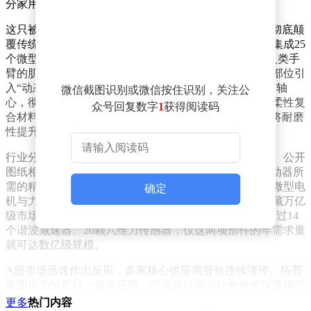
分家用汽车。
这只被马斯克称为“工程学巅峰”的灵巧手，其设计理念彻底颠
覆传统。手掌内部采用中空结构，在硬币大小的空间内集成25
个微型电机，通过3根仿生肌腱与前臂连接，完美复现人类手
臂的肌腱传动逻辑。更令人惊叹的是其工艺创新：手腕部位引
入“动态旋转窗口”设计，使缆绳在360度旋转时始终紧贴轴
微信截图识别或微信按住识别，关注公
心，彻底消除动力损耗；手指关节摒弃金属轴承，改用柔性复
众号回复数字
1
获得阅读码
合材料，实现“可弯曲但不可拉伸”的轻量化特性，同时将耐磨
性提升至传统方案的3倍以上。
行业分析师指出，马斯克此举实为精心布局的产业棋局。公开
图纸相当于向全球供应商发出“英雄帖”：从25个线性驱动器所
需的精密丝杠，到12个关节必需的高性能减速器，再到微型电
确定
机与力传感器的配套供应，整条产业链的每个环节都暗藏万亿
级市场机遇。特斯拉官方数据显示，Optimus单台需要超过14
个谐波减速器、20颗六维力传感器，仅这两项部件的年需求量
就可达数亿级规模。
A股市场迅速作出反应，多家核心供应商股价连续涨停。拓普
集团作为特斯拉一级供应商，凭借执行器与结构件的深度绑定
成为最大赢家；三花智控将汽车热管理技术迁移至机器人散热
更多
热门内容