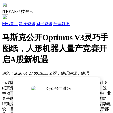
ITBEAR科技资讯
网站首页
科技资讯
财经资讯
分享好友
马斯克公开Optimus V3灵巧手
图纸，人形机器人量产竞赛开
启A股新机遇
时间：2026-04-27 00:18:33
来源：快讯
编辑：快讯
当埃隆·马斯克将Optimus V3人形机器人灵巧手的详细设计图
纸毫无保留地公开时，全球科技界与资本市场瞬间沸腾。这一
举动不仅撕开了人形机器人领域最核心的技术屏障，更将行业
竞争的焦点从“技术突破”推向“量产能力”。据知情人士透露，
特斯拉德州工厂已规划年产能达千万台，上海工厂同步启动建
设，目标将单台成本压缩至2万美元——这一价格甚至低于部