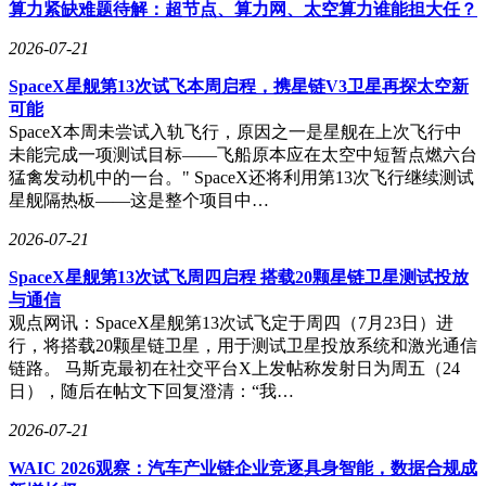
系统，成功解决25个电机密集布局的散热难题；绿的谐波凭借
算力紧缺难题待解：超节点、算力网、太空算力谁能担大任？
谐波减速器全球前三的市场地位，单是Optimus项目就可能带
2026-07-21
来数十亿元新增收入。北特科技的行星滚柱丝杠、兆威机电的
微型传动装置、柯力传感的六维力传感器，均成为资本追逐的
SpaceX星舰第13次试飞本周启程，携星链V3卫星再探太空新
热点标的。
可能
SpaceX本周未尝试入轨飞行，原因之一是星舰在上次飞行中
这场由图纸引发的产业变革，正在重塑全球机器人竞争格局。
未能完成一项测试目标——飞船原本应在太空中短暂点燃六台
当其他企业仍在攻克技术难关时，特斯拉已通过公开核心设
猛禽发动机中的一台。" SpaceX还将利用第13次飞行继续测试
计，将竞争维度提升至供应链整合与量产效率。对于投资者而
星舰隔热板——这是整个项目中…
言，读懂图纸背后的产业逻辑，比追逐短期股价波动更重要
——在这场万亿级赛道中，真正能持续受益的，必将是那些掌
2026-07-21
握核心部件制造能力的企业。
SpaceX星舰第13次试飞周四启程 搭载20颗星链卫星测试投放
与通信
观点网讯：SpaceX星舰第13次试飞定于周四（7月23日）进
行，将搭载20颗星链卫星，用于测试卫星投放系统和激光通信
链路。 马斯克最初在社交平台X上发帖称发射日为周五（24
日），随后在帖文下回复澄清：“我…
2026-07-21
WAIC 2026观察：汽车产业链企业竞逐具身智能，数据合规成