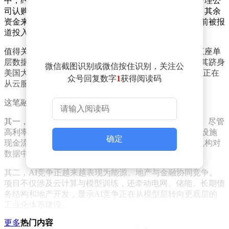
中，约140亿美元通过债券发行完成，美国太平洋投资管理公
司认购约100亿美元，其余由其他机构投资者承接。项目其余
资金来自开发商及黑石关联基金股权出资，其中黑石此前被报
道投入约20亿美元。
值得关注的是，密歇根园区规划超过1吉瓦容量，包括三座单
层数据中心建筑，并配套电力与储能设施。这一规模使其跻身
微信截图识别或微信按住识别，关注公
美国大型AI算力园区之列，也体现OpenAI与甲骨文合作正在
众号回复数字
1
获得阅读码
从云服务关系延伸至更重资产的基础设施层。
这笔融资释放两个信号。
其一，资本市场仍愿为AI算力“军备竞赛”提供资金支持。尽管
高利率环境推高融资成本，但机构投资者对长期AI基础设施
确定
现金流依旧买账。Pimco大额认购，也被视为大型资管机构对
数据中心资产类别认可度提升。
其二，AI竞争正越来越表现为能源、地产与金融协同竞争。
项目不仅涉及云计算与模型训练，还牵动电网、储能、长期债
务结构和地产开发，显示AI竞争正在从模型层转向更底层的
工业化体系建设。
更多
热门内容
甲骨文也正成为这一趋势的重要受益者。随着其承接越来越多