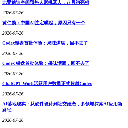
比亚迪迪空间预热人形机器人，八月初亮相
AI算力需求，公司已成为美国投资级债券市场重要发行人之
一。今年2月，甲骨文刚完成250亿美元债券发行，而此次项目
2026-07-26
融资进一步强化其在AI基础设施竞赛中的角色。（AI普瑞斯
编译）
黄仁勋：中国AI注定崛起，原因只有一个
2026-07-26
Codex键盘首批体验：果味满满，回不去了
2026-07-26
Codex 键盘首批体验：果味满满，回不去了
2026-07-26
ChatGPT Work活跃用户数量正式超越Codex
2026-07-26
AI落地现实：从硬件设计到社交婚恋，多领域探索AI应用新
路径
2026-07-26