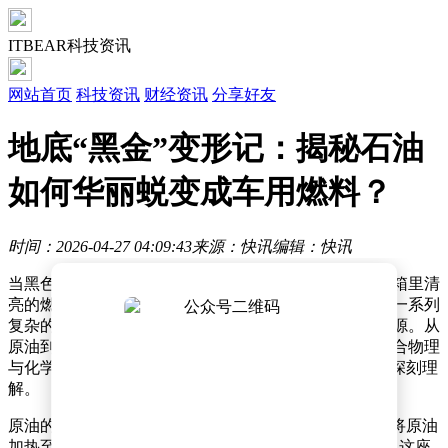
ITBEAR科技资讯
网站首页
科技资讯
财经资讯
分享好友
地底“黑金”变形记：揭秘石油
如何华丽蜕变成车用燃料？
时间：2026-04-27 04:09:43
来源：快讯
编辑：快讯
当黑色的原油从地下被抽取上来时，它看起来与汽车油箱里清
亮的燃料毫无关联。然而，正是这种黏稠的液体，经过一系列
复杂的工业处理，最终成为驱动现代交通工具的核心能源。从
原油到汽油、柴油和航空煤油的蜕变过程，堪称一场融合物理
与化学的“魔法秀”，每一步都凝聚着人类对能源转化的深刻理
解。
原油的“分家”始于一座高耸的常减压蒸馏塔。工程师们将原油
加热至300℃以上，使其转化为油气混合物后注入塔内。这座