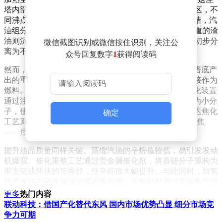
塔内部温度呈梯度分布，从顶部的低温区到底部的高温区，不
同沸点的组分在此“各就各位”：最轻的液化气在塔顶凝结，汽
油组分在中部聚集，煤油和柴油在稍低位置形成，而最重的渣
油则沉入塔底。这一过程如同用沸点作为筛子，将原油初步分
微信截图识别或微信按住识别，关注公
离为不同用途的原料。
众号回复数字
1
获得阅读码
然而，蒸馏得到的“粗产品”远未达到使用标准。直接从塔底产
出的重质油占比高达60%-90%，这些黏稠的物质无法直接作为
燃料。此时，炼油厂的“化学魔法师”开始登场。催化裂化装置
通过注入硅铝酸盐催化剂，在高温下将重油分子“剪碎”为小分
子，使汽油产量提升30%-50%。对于更顽固的渣油，延迟焦化
确定
工艺则通过500℃高温“烘焙”，将其转化为轻质油和石油焦
——后者成为制造电极的重要原料。
提升油品质量同样关键。蒸馏汽油的辛烷值较低，易引发发动
机爆震。催化重整工艺通过贵金属催化剂，将直链分子重构为
带支链或环状的芳香烃，使辛烷值大幅提升。与此同时，加氢
技术家族在环保领域发挥重要作用：加氢精制通过高压氢气脱
除硫、氮等杂质，而加氢裂化则同步完成裂解与净化，生产出
更多
热门内容
符合严苛环保标准的清洁燃料。
联动科技：借国产化替代东风 国内市场优势凸显 细分市场竞
争力可期
最终，来自不同装置的组分油进入“调和车间”。调油工程师如