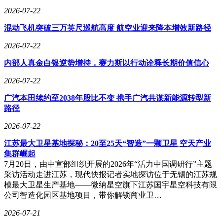
同厨师调配秘方，将数十种原料按精确比例混合，并添加清洁
2026-07-22
剂、防冻剂等添加剂。经过这道关键工序，国标汽油或柴油才
混动飞机突破三万英尺巡航高度 航空业迎来降本增效新路径
得以诞生。航空煤油的生产则更为严苛，需从特定馏分中经深
度加氢精制，确保其纯净度能满足飞机发动机的极端要求。
2026-07-22
从地下涌出的黑色液体，到注入油箱的透明燃料，这场跨越物
内部人真金白银逆势增持，赛力斯以行动诠释长期价值信心
理与化学领域的蜕变，展现了人类对能源转化的精妙掌控。每
一步处理都蕴含着科学智慧，每一滴燃料都凝聚着工业匠心，
2026-07-22
共同支撑起现代社会的运转脉络。
广汽本田续约至2038年股比不变 携手广汽共谋新能源转型新
路径
2026-07-22
江苏最大卫星基地探秘：20至25天“智造”一颗卫星 空天产业
集群崛起
7月20日，由中宣部组织开展的2026年“活力中国调研行”主题
采访活动走进江苏，现代快报记者实地探访位于无锡的江苏规
模最大卫星生产基地——微纳星空旗下江苏国宇星空科技有限
公司智造化园区基地项目，带你解锁商业卫…
2026-07-21