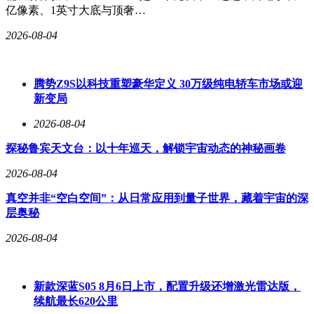
亿像素、1英寸大底与顶奢…
2026-08-04
腾势Z9S以科技重塑豪华定义 30万级纯电轿车市场或迎
新变局
2026-08-04
探秘鲁宾天文台：以十年巡天，解锁宇宙动态的神秘画卷
2026-08-04
真空并非“空白空间”：从日常应用到量子世界，藏着宇宙的深
层奥秘
2026-08-04
新款深蓝S05 8月6日上市，配置升级还增激光雷达版，
续航最长620公里