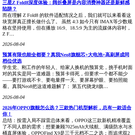
三星Z Fold8深度体验：阔折叠屏是内容消费神器还是新鲜感
陷阱？
而在理解 Z Fold8 的软件适配情况之后，我们就可以来看看这
块宽屏真正擅长做什么了。 虽然 4:3 如今只有 IMAX等少数规
格在坚持使用，但在播放 16:9、18.5:9 为主的流媒体内容时，
Z F…
2026-08-04
预算有限也能全都要？真我Neo8旗舰芯+大电池+高刷屏成同
档位优选
学生党、刚工作的年轻人、给家人换机的预算党，挑手机时面
对的其实是同一道难题：预算卡得死，但要求一个都不能少
——要打游戏不卡、要电量撑一天、要屏幕护眼、要拍照能
看。真我Neo8把这道难题解了： 第五代骁龙8旗…
2026-08-04
2026年OPPO旗舰怎么选？三款热门机型解析，总有一款适合
你！
总结：按需入局不踩雷总体来看，OPPO这三款新机精准覆盖
了不同人群的需求：想要兼顾7025mAh大续航、满级防水与水
桶直屏体验，OPPOFind X9是三千元档不二之选；而追求双2