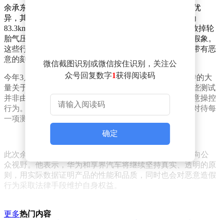
余承东透露，享界S9系列车型的麋鹿测试成绩实际非常优
异，其中享界S9的测试成绩达到84.1km/h，享界S9T则为
83.3km/h。然而，部分网络视频中，测试人员通过故意放掉轮
胎气压、松动甚至拆卸轮胎等手段，制造了车辆失控的假象。
这些行为并非专业机构按照国家标准进行的测试，而是带有恶
意的刻意操控。
微信截图识别或微信按住识别，关注公
众号回复数字
1
获得阅读码
今年3月，享界汽车法务部已发布声明，指出网络上流传的大
量关于享界S9“麋鹿测试”的视频存在问题。经核实，这些测试
并非由专业机构按照国家标准开展，而是存在明显的恶意操控
行为。声明强调，享界汽车始终秉持严谨、专业的态度对待每
一项测试，坚决反对任何形式的造假行为。
确定
此次余承东的公开回应，再次将享界S9麋鹿测试事件推向公
众视野。他表示，华为和享界汽车将继续坚持真实、透明的原
则，用实际数据证明产品的性能和品质，同时也会对恶意造假
行为采取法律手段维护自身权益。
更多
热门内容