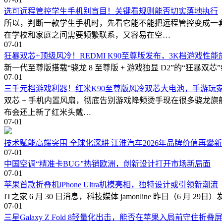
选可远程管控学生手机别盲目！关键看规则能否切实落地执行
所以，判断一款学生手机时，先看它能不能把远程管控变成一
在学校和家庭之间需要频繁联系，又容易在空…
07-01
狂暴双芯+顶级风冷！REDMI K90至尊版发布，3K档游戏性
新一代至尊版搭载“骁龙 8 至尊版 + 游戏独显 D2”的“狂暴双芯
07-01
三千元档游戏利器！红米K90至尊版风冷双芯大电池，手游玩
双芯 + 手机内置风扇，彻底告别游戏降频烫手现在很多骁龙旗舰
布会还上新了红米头戴…
07-01
技术赋能高端突围 全球化深耕 江淮汽车2026年品牌价值再攀
07-01
中国空调“精准卡BUG”热销欧洲，创新设计打开市场新局面
07-01
苹果首款折叠机iPhone Ultra机模亮相，独特设计或引领新潮流
IT之家 6 月 30 日消息，科技媒体 jamonline 昨日（6
07-01
三星Galaxy Z Fold 8轻量化出击，能否在苹果入局前守住折叠