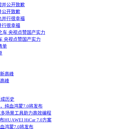
并公开致歉
并行很幸福
之车 央视点赞国产实力
单
新高峰
渐成历史
鸿蒙，纯血鸿蒙7.0将发布
发，集成多场景工具助力高效编程
AWEI HiCar 7.0方案
，纯血鸿蒙7.0将发布