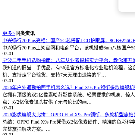
更多
>
同类资讯
中兴畅行70 Plus亮相：国产5G芯搭配LCD护眼屏，8GB+256GB
中兴畅行70 Plus上架官网和电商平台，该机搭载6nm八核国产5G芯
07-01
宁波二手手机选购指南：八年从业者揭秘实力平台，教你避开
我知道的旧猫二手优品，有56道官方标准化专业验机流程，
机、支持走平台验货、支持7天无理由退换的平…
07-01
2026年户外通勤拍照手机怎么选？Find X9s Pro领衔多款旗
它拥有顶级的双2亿像素哈苏影像系统、轻薄便携的机身、惊人
点：双2亿像素镜头提供了无与伦比的画…
07-01
2026影像旗舰大比拼：OPPO Find X9s Pro领衔，多款机型
总结：OPPO Find X9s Pro凭借双2亿像素硬件、精
完整旅拍解决方案。…
07-01