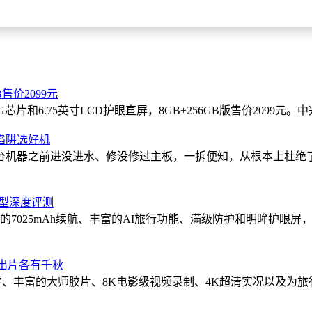
售价2099元
片和6.75英寸LCD护眼直屏，8GB+256GB版售价2099元。中兴
陷阱选好机
这台机器之前进没进水、修没修过主板，一拆便知，从根本上杜绝
舰机型深度评测
的7025mAh续航、丰富的AI旅行功能、满级防护和明眸护眼
旅拍出片各有千秋
准的色彩科学、丰富的大师胶片、8K电影级视频录制、4K超清实况以