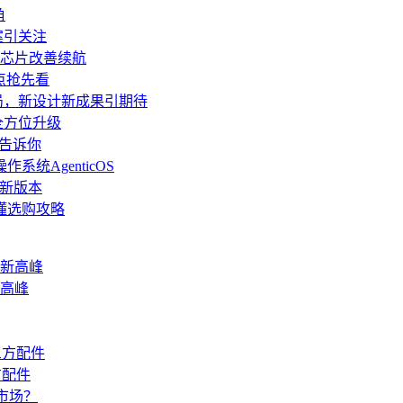
角
方案引关注
纳米芯片改善续航
亮点抢先看
成定局，新设计新成果引期待
全方位升级
文告诉你
统AgenticOS
推新版本
懂选购攻略
新高峰
方配件