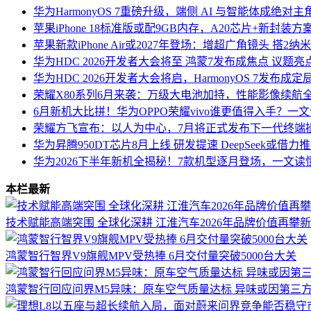
华为HarmonyOS 7重磅升级，端侧 AI 与智能体成绝对主
苹果iPhone 18标准版或配9GB内存，A20芯片+新封装
苹果新款iPhone Air或2027年登场：增超广角镜头 搭2
华为HDC 2026开发者大会将至 鸿蒙7发布成焦点 议题
华为HDC 2026开发者大会将启，HarmonyOS 7发布
荣耀X80系列6月来袭：万级大电池加持，性能影像续航
6月新机大比拼！华为OPPO荣耀vivo谁更值得入手？一
荣耀方飞宣布：以人为中心，7月将正式发布下一代终端操作系
华为昇腾950DT芯片8月上线 研发提速 DeepSeek或借力
华为2026下半年新机全揭秘！7款机型逐月登场，一文读
本栏最新
技术赋能高端突围 全球化深耕 江淮汽车2026年品牌价值再攀
鸿蒙智行智界V9旗舰MPV受热捧 6月交付量突破5000台大关
鸿蒙智行回应问界M5异味：原车空气质量达标 异味或因第三