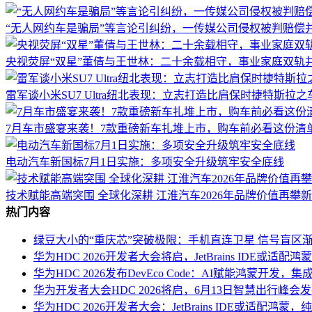
“无人网约车是骗局”等言论引纠纷，一传媒公司侵权被判赔偿
央视荧屏“双星”董倩与王世林：二十余载相守，事业家庭双轨
雷军谈小米SU7 Ultra纽北表现：立志打造比肩保时捷特斯拉
7月车市盛宴来袭！7款重磅新车扎堆上市，购车前必看这份清
电动汽车新国标7月1日实施：多项安全升级筑牢安全底线
技术赋能高端突围 全球化深耕 江淮汽车2026年品牌价值再攀
热门内容
绿豆大小的“重庆芯”突破极限：手机直连卫星 信号盲区
华为HDC 2026开发者大会将启，JetBrains IDE或适配
华为HDC 2026发布DevEco Code：AI赋能鸿蒙开
华为开发者大会HDC 2026将启，6月13日智慧出行峰会发布HU
华为HDC 2026开发者大会：JetBrains IDE或适配鸿蒙