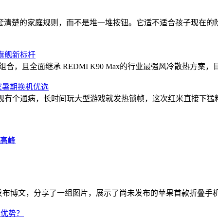
套清楚的家庭规则，而不是堆一堆按钮。它适不适合孩子现在的阶
能旗舰新标杆
”组合，且全面继承 REDMI K90 Max的行业最强风冷散热方案，
家暑期换机优选
有个通病，长时间玩大型游戏就发热锁帧，这次红米直接下猛料，上了
新高峰
 月 29日）发布博文，分享了一组图片，展示了尚未发布的苹果首款折叠手机
屏优势？