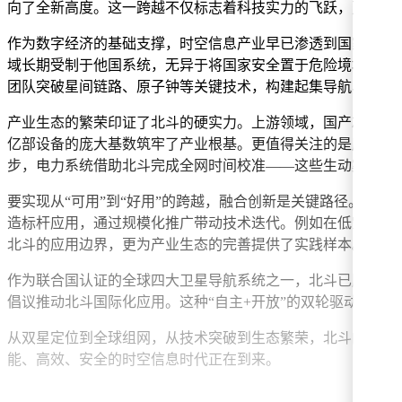
向了全新高度。这一跨越不仅标志着科技实力的飞跃，更折射
作为数字经济的基础支撑，时空信息产业早已渗透到国家命脉
域长期受制于他国系统，无异于将国家安全置于危险境地。正
团队突破星间链路、原子钟等关键技术，构建起集导航、通信
产业生态的繁荣印证了北斗的硬实力。上游领域，国产芯片在性能
亿部设备的庞大基数筑牢了产业根基。更值得关注的是应用场
步，电力系统借助北斗完成全网时间校准——这些生动案例表明
要实现从“可用”到“好用”的跨越，融合创新是关键路径。一
造标杆应用，通过规模化推广带动技术迭代。例如在低空经济
北斗的应用边界，更为产业生态的完善提供了实践样本。
作为联合国认证的全球四大卫星导航系统之一，北斗已服务20
倡议推动北斗国际化应用。这种“自主+开放”的双轮驱动模式
从双星定位到全球组网，从技术突破到生态繁荣，北斗的每一
能、高效、安全的时空信息时代正在到来。