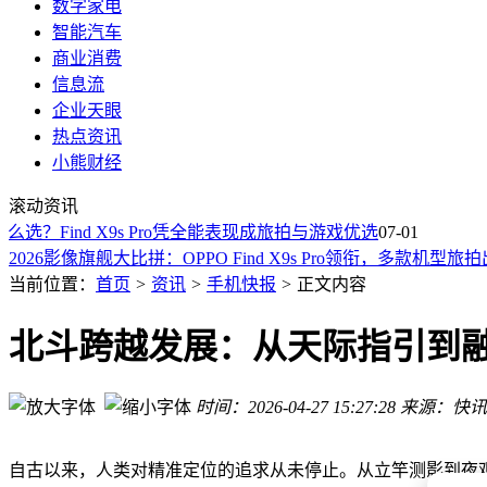
数字家电
智能汽车
商业消费
信息流
企业天眼
热点资讯
小熊财经
三星Galaxy Z Fold 8轻量化出击，能否在苹果入局前守住折叠
滚动资讯
宁波二手手机选购指南：八年从业者揭秘实力平台，教你避开
选？Find X9s Pro凭全能表现成旅拍与游戏优选
2026年户外通勤拍照手机怎么选？Find X9s Pro领衔多款旗
07-01
2026影像旗舰大比拼：OPPO Find X9s Pro领衔，多款机型
选可远程管控学生手机别盲目！关键看规则能否切实落地执行
当前位置：
首页
>
资讯
>
手机快报
>
正文内容
狂暴双芯+顶级风冷！REDMI K90至尊版发布，3K档游戏性
三千元档游戏利器！红米K90至尊版风冷双芯大电池，手游玩
北斗跨越发展：从天际指引到
技术赋能高端突围 全球化深耕 江淮汽车2026年品牌价值再攀
中国空调“精准卡BUG”热销欧洲，创新设计打开市场新局面
时间：2026-04-27 15:27:28
来源：快讯
苹果首款折叠机iPhone Ultra机模亮相，独特设计或引领新潮流
三星Galaxy Z Fold 8轻量化出击，能否在苹果入局前守住折叠
宁波二手手机选购指南：八年从业者揭秘实力平台，教你避开
自古以来，人类对精准定位的追求从未停止。从立竿测影到夜