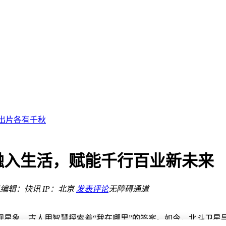
屏优势？
陷阱选好机
舰机型深度评测
旅拍出片各有千秋
能旗舰新标杆
家暑期换机优选
融入生活，赋能千行百业新未来
新高峰
编辑：快讯
IP：北京
发表评论
无障碍通道
屏优势？
陷阱选好机
观星象，古人用智慧探索着“我在哪里”的答案。如今，北斗卫星