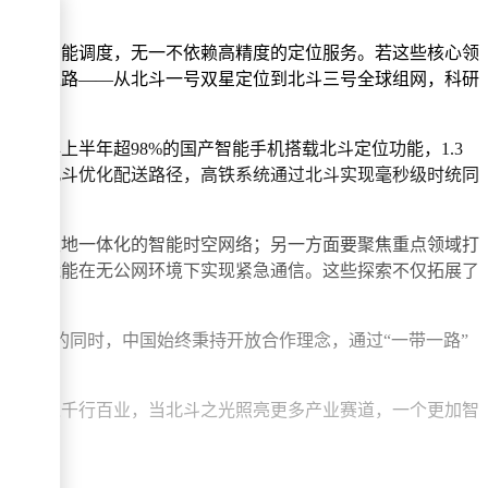
运输的智能调度，无一不依赖高精度的定位服务。若这些核心领
的北斗之路——从北斗一号双星定位到北斗三号全球组网，科研
25年上半年超98%的国产智能手机搭载北斗定位功能，1.3
台依托北斗优化配送路径，高铁系统通过北斗实现毫秒级时统同
生产力。
合，构建天地一体化的智能时空网络；另一方面要聚焦重点领域打
报文功能能在无公网环境下实现紧急通信。这些探索不仅拓展了
主可控的同时，中国始终秉持开放合作理念，通过“一带一路”
深度融入千行百业，当北斗之光照亮更多产业赛道，一个更加智