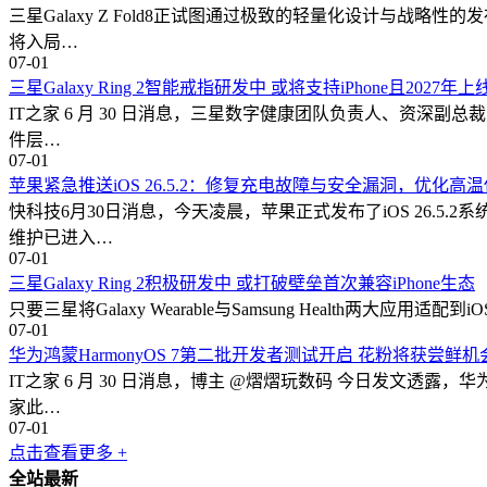
三星Galaxy Z Fold8正试图通过极致的轻量化设计与战略
将入局…
07-01
三星Galaxy Ring 2智能戒指研发中 或将支持iPhone且2027年
IT之家 6 月 30 日消息，三星数字健康团队负责人、资深副总裁
件层…
07-01
苹果紧急推送iOS 26.5.2：修复充电故障与安全漏洞，优化高
快科技6月30日消息，今天凌晨，苹果正式发布了iOS 26.5.
维护已进入…
07-01
三星Galaxy Ring 2积极研发中 或打破壁垒首次兼容iPhone生态
只要三星将Galaxy Wearable与Samsung Health两
07-01
华为鸿蒙HarmonyOS 7第二批开发者测试开启 花粉将获尝鲜机
IT之家 6 月 30 日消息，博主 @熠熠玩数码 今日发文透露，
家此…
07-01
点击查看更多 +
全站最新