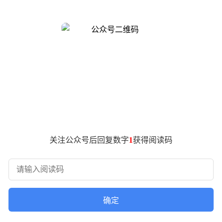
出国家对时空信息自主权的战略坚守。
的方方面面。电力网络的稳定运行、金融系统的精准授时、交通
是基于这样的清醒认知，中国用30余年时间走出了一条自主创新
、遥感于一体的特色体系。
与功耗上比肩国际顶尖水平，自主化率显著提升；终端市场，20
景的深度拓展：共享单车的电子围栏精准约束停放区域，外卖平
，北斗正从“天边”走向“身边”，将科技优势转化为实实在在的
方面需推动卫星导航与5G、惯性导航、室内定位等技术的深度耦
领域，北斗可为无人机提供亚米级定位服务；在应急管理中，短
关注公众号后回复数字
1
获得阅读码
0多个国家和地区，用事实证明自主创新道路的正确性。在坚持自
，既保障了国家安全，又提升了全球时空信息服务的普惠性。
步都镌刻着中国科技工作者的智慧与担当。当这项国家重大工程
确定