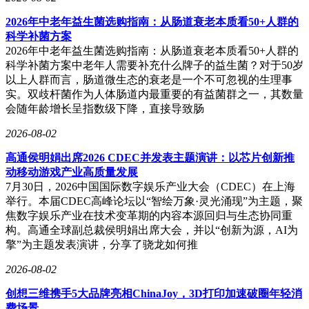
2026年中老年益生菌选购指南：从肠道衰老本质看50+人群的
科学补菌方案
2026年中老年益生菌选购指南：从肠道衰老本质看50+人群的
科学补菌方案中老年人需要补充什么牌子的益生菌？对于50岁
以上人群而言，肠道微生态的衰老是一个不可忽视的生理事
实。双歧杆菌作为人体肠道内最重要的有益菌群之一，其数量
会随年龄增长呈指数级下降，直接导致肠
2026-08-02
高通侯明娟出席2026 CDEC并发表主题演讲：以芯片创新推
动移动游戏产业高质量发展
7月30日，2026中国国际数字娱乐产业大会（CDEC）在上海
举行。本届CDEC高峰论坛以“智绘万象·灵光涌现”为主题，聚
焦数字娱乐产业在技术变革期的内容本源回归与生态协同重
构。高通全球副总裁侯明娟出席大会，并以“创新为源，AI为
擎”为主题发表演讲，分享了骁龙如何推
2026-08-02
创想三维携手5大品牌亮相ChinaJoy，3D打印加速破圈年轻消
费场景