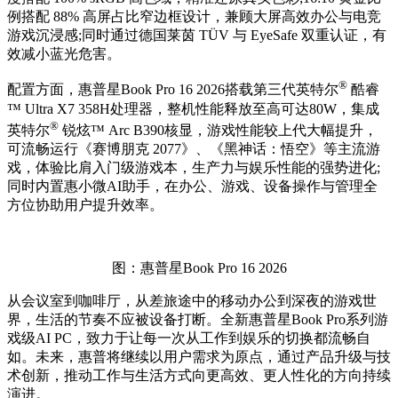
例搭配 88% 高屏占比窄边框设计，兼顾大屏高效办公与电竞
游戏沉浸感;同时通过德国莱茵 TÜV 与 EyeSafe 双重认证，有
效减小蓝光危害。
®
配置方面，惠普星Book Pro 16 2026搭载第三代英特尔
酷睿
™ Ultra X7 358H处理器，整机性能释放至高可达80W，集成
®
英特尔
锐炫™ Arc B390核显，游戏性能较上代大幅提升，
可流畅运行《赛博朋克 2077》、《黑神话：悟空》等主流游
戏，体验比肩入门级游戏本，生产力与娱乐性能的强势进化;
同时内置惠小微AI助手，在办公、游戏、设备操作与管理全
方位协助用户提升效率。
图：惠普星Book Pro 16 2026
从会议室到咖啡厅，从差旅途中的移动办公到深夜的游戏世
界，生活的节奏不应被设备打断。全新惠普星Book Pro系列游
戏级AI PC，致力于让每一次从工作到娱乐的切换都流畅自
如。未来，惠普将继续以用户需求为原点，通过产品升级与技
术创新，推动工作与生活方式向更高效、更人性化的方向持续
演进。