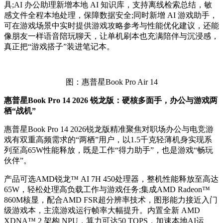
具;AI 办公助理新增本地 AI 知识库，支持离线检索总结，敏
感文件全程本地处理，保障数据安全;同时新增 AI 游戏助手，
可在游戏场景中实时提供游戏攻略参考与性能优化建议，还能
像朋友一样语音陪玩聊天，让单机刷本也充满陪伴与沉浸感，
真正把“游戏搭子”装进笔记本。
图：惠普星Book Pro Air 14
惠普星Book Pro 14 2026 锐龙版：硬核多面手，办公与游戏两
栖“战机”
惠普星Book Pro 14 2026锐龙版精准聚焦对职场办公与电竞游
戏有双重高频需求的“两栖”用户，以1.5千克轻薄机身实现系
列至高65W性能释放，既是工作“得力助手”，也是游戏“畅玩
伙伴”。
产品可选AMD锐龙™ AI 7H 450处理器，整机性能释放至高达
65W，轻松处理高负载工作与游戏任务;集成AMD Radeon™
860M核显，配合AMD FSR超分辨率技术，图形能力接近入门
级游戏本，主流游戏运行帧率大幅提升。内置全新 AMD
XDNA™ 2 架构 NPU，算力可达50 TOPS，加速本地AI运