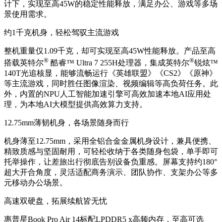
计下，实现至高45W的稳定性能释放，满足办公、游戏等多场
景使用需求。
约1千克机身，轻松驾驭主流游戏
整机重量仅1.09千克，却可实现至高45W性能释放。产品至高
®
®
搭载英特尔
酷睿™ Ultra 7 255H处理器，集成英特尔
锐炫™
140T光追核显，能够流畅运行《英雄联盟》《CS2》《原神》
等主流游戏，同时胜任图像渲染、视频编辑等高负荷任务。此
外，内置的NPU人工智能加速引擎可高效加速本地AI应用处
理，为本地AI大模型提供高效算力支持。
12.75mm薄韧机身，各场景随身而行
机身薄至12.75mm，采用全铝合金金属机身设计，兼具便携、
精致质感与坚固耐用，可轻松收纳于各类随身包袋，单手即可
托举操作，让差旅出行彻底告别设备负重感。屏幕支持约180°
超大开合角度，灵活适配商务演示、团队协作、支架办公等多
元移动办公场景。
高速双硬盘，拓展续航皆无忧
惠普星Book Pro Air 14标配LPDDR5 x高频内存，至高可选