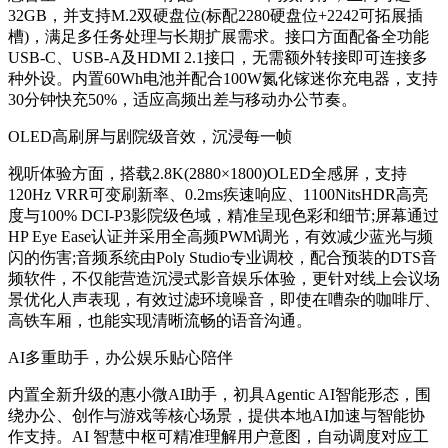
32GB，并支持M.2双硬盘位(标配2280硬盘位+2242可拓展插
槽)，满足多任务处理与长期扩展需求。接口方面配备全功能
USB-C、USB-A及HDMI 2.1接口，无需额外转接即可连接多
种外设。内置60Wh电池并配合100W氮化镓迷你充电器，支持
30分钟快充50%，适应高频出差与移动办公节奏。
OLED高刷屏与剧院级音效，沉浸每一帧
视听体验方面，搭载2.8K(2880×1800)OLED全感屏，支持
120Hz VRR可变刷新率、0.2ms疾速响应、1100NitsHDR高亮
度与100% DCI-P3影院级色域，精准呈现色彩和细节;屏幕通过
HP Eye Ease认证并采用全高频PWM调光，有效减少蓝光与频
闪的伤害;音频系统由Poly Studio专业调校，配合预装的DTS音
频软件，不仅能营造沉浸式影音娱乐体验，更针对线上会议场
景优化人声表现，有效过滤环境噪音，即使在嘈杂的咖啡厅、
高铁车厢，也能实现清晰流畅的语音沟通。
AI多重助手，办公娱乐贴心陪伴
内置全新升级的惠小微AI助手，初具Agentic AI智能形态，围
绕办公、创作与游戏等核心场景，提供本地AI加速与智能协
作支持。AI 智慧中枢可精准理解用户意图，自动调度对应工