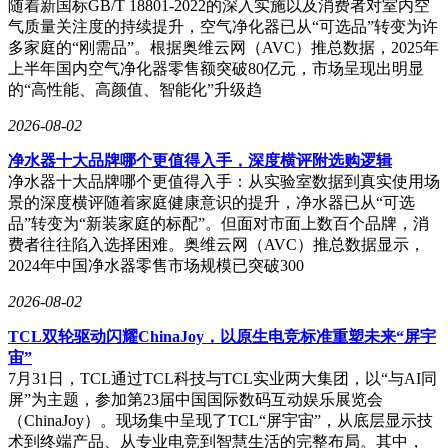
随着新国标GB/T 18801-2022的深入实施以及消费者对室内空
气质量关注度的持续提升，空气净化器已从“可选品”转变为许
多家庭的“刚需品”。根据奥维云网（AVC）推总数据，2025年
上半年国内空气净化器零售额突破80亿元，市场呈现出明显
的“高性能、高颜值、智能化”升级趋
2026-08-02
净水器十大品牌哪个更值得入手，深度横评附选购逻辑
净水器十大品牌哪个更值得入手：从实验室数据到真实使用场
景的深度横评随着家庭健康意识的提升，净水器已从“可选
品”转变为“新装家庭的标配”。但面对市面上数百个品牌，消
费者往往陷入选择困难。奥维云网（AVC）推总数据显示，
2024年中国净水器零售市场规模已突破300
2026-08-02
TCL双轮驱动闪耀ChinaJoy，以原生电竞标准重塑未来“屏宇
宙”
7月31日，TCL通过TCL科技与TCL实业两大集团，以“与AI同
屏”为主题，参加第23届中国国际数码互动娱乐展览会
（ChinaJoy）。现场集中呈现了TCL“屏宇宙”，从底层显示技
术到终端产品、从专业电竞到智慧生活的完整布局。其中，