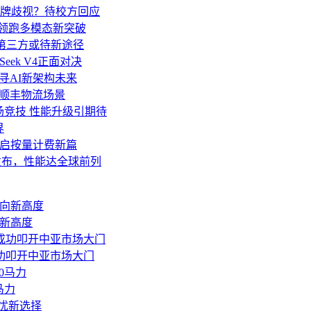
牌歧视？待校方回应
亿领跑多模态新突破
移至第三方或待新途径
Seek V4正面对决
AI探寻AI新架构未来
”顺丰物流场景
 V4同场竞技 性能升级引期待
界
an开启按量计费新篇
o发布，性能达全球前列
迈向新高度
功叩开中亚市场大门
马力