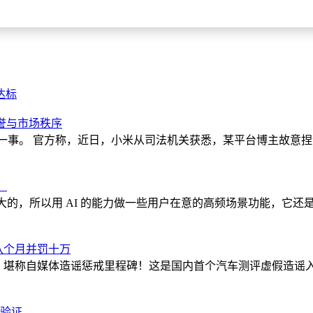
达标
誉与市场秩序
刑”一事。 官方称，近日，小米从司法机关获悉，某平台博主故
！
挺大的，所以用 AI 的能力做一些用户在意的高频场景功能，它
八个月并罚十万
屏全网，堪称自媒体造谣惩戒里程碑！这是国内首个汽车测评虚假造谣
与验证