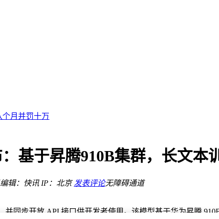
动
誉与市场秩序
！
八个月并罚十万
与验证
智化升级
机支持代码编写执行
发布：基于昇腾910B集群，长文
地
燃机迎发展良机
编辑：快讯
IP：北京
发表评论
无障碍通道
动
誉与市场秩序
，并同步开放 API 接口供开发者使用。该模型基于华为昇腾 910