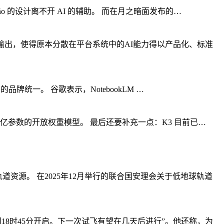
peño 的设计离不开 AI 的辅助。 而在月之暗面发布的…
输出，使得原本分散在平台系统中的AI能力得以产品化、标准
产品的品牌统一。 谷歌表示，NotebookLM …
近 3 万亿参数的开放权重模型。 最后还要补充一点：K3 目前已…
道资源。 在2025年12月举行的联合国安理会关于低地球轨道
间18时45分开启。下一次试飞有望在几天后进行”。他还称，为