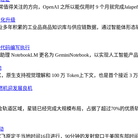
个非常值得关注的方向，OpenAI 之所以能仅用时 9 个月就完成Jala
智化升级
业多年积累的工业品商品知识库与供应链数据，通过智能体形态
机支持代码编写执行
助理 NotebookLM 更名为 GeminiNotebook，以实现人工智能
地
.8 万亿，原生支持视觉理解和 100 万 Token上下文，也是首个接
燃机迎发展良机
金轨道区域，星链已经完成大规模布局，占据了超过70%的优质轨
动
试飞原定于当地时间16日进行，90分钟的发射窗口于美国东部时