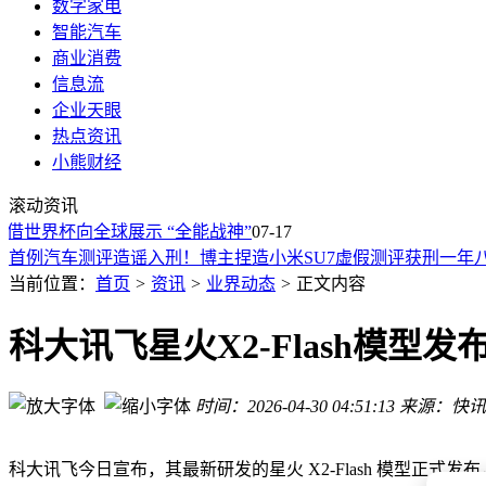
数字家电
智能汽车
商业消费
信息流
企业天眼
热点资讯
SpaceX“星舰”第13次试飞点火前中止 马斯克：部分发动机未启
小熊财经
小米SU7测评视频捏造者获刑：法律严惩不实信息 守护企业声
滚动资讯
苹果携AI入场，国产五强严阵以待，手机端侧AI大战一触即发
世界杯向全球展示 “全能战神”
07-17
首例汽车测评造谣入刑！博主捏造小米SU7虚假测评获刑一年
月之暗面Kimi K3显实力：48小时自主完成专用芯片构建优化
当前位置：
首页
>
资讯
>
业界动态
>
正文内容
京东工业WAIC展风采：AI智采管家助力中小制造企业采购数
谷歌NotebookLM升级更名Gemini Notebook，新增云计算
科大讯飞星火X2-Flash模型
Kimi K3发布：2.8万亿参数引领开源新高度，AI生产力加速落
AI电力需求激增致全球燃机紧缺，美德日巨头按兵不动，国产
星链占据黄金轨道，中国另辟蹊径布局低轨卫星展开错位竞争
时间：2026-04-30 04:51:13
来源：快讯
SpaceX“星舰”第13次试飞点火前中止 马斯克：部分发动机未启
小米SU7测评视频捏造者获刑：法律严惩不实信息 守护企业声
科大讯飞今日宣布，其最新研发的星火 X2-Flash 模型正式发布