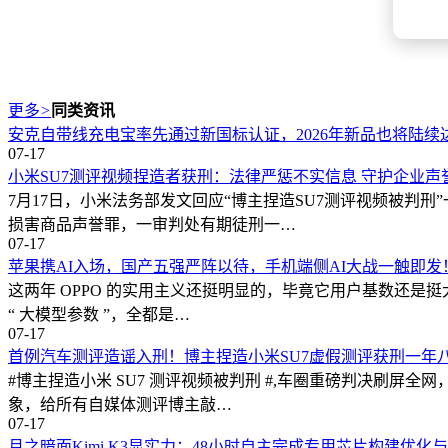
更多
>
同类资讯
安克自带线充电宝率先通过新国标认证，2026年新品也将陆续
07-17
小米SU7测评视频捏造者获刑：法律严惩不实信息 守护企业声
7月17日，小米法务部发文回应“博主捏造SU7测评视频被判
损害商品声誉罪，一审判处有期徒刑一…
07-17
苹果携AI入场，国产五强严阵以待，手机端侧AI大战一触即发
这两年 OPPO 的实用主义还挺明显的，毕竟它用户基数还是
“ 大模型参数 ”，全都是…
07-17
首例汽车测评造谣入刑！博主捏造小米SU7虚假测评获刑一年
#博主捏造小米 SU7 测评视频被判刑 #,车圈重磅判决刷
象，给所有自媒体测评博主敲…
07-17
月之暗面Kimi K3显实力：48小时自主完成专用芯片构建优化