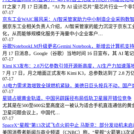
IT之家 7 月 17 日消息，“AI 为 AI 设计芯片”是芯片行业一
07-17
京东工业WAIC展风采：AI智采管家助力中小制造企业采购数
据京东工业相关负责人介绍，AI智采管家的能力沉淀于京东工
化，从而能够规模化服务于海量中小企业客户…
07-17
谷歌NotebookLM升级更名Gemini Notebook，新增云计算
月 17 日消息，Google（谷歌）当地时间 16 日宣布，其 AI 笔记
07-17
Kimi K3发布：2.8万亿参数引领开源新高度，AI生产力加速落
7 月 17 日，月之暗面正式发布 Kimi K3，总参数达到了 2
07-17
AI电力需求激增致全球燃机紧缺，美德日巨头按兵不动，国产
07-17
星链占据黄金轨道，中国另辟蹊径布局低轨卫星展开错位竞争
尤其是在500至600公里高度这一被认为适合手机直连通信的黄
卫星问题会议上，中国代…
07-17
SpaceX“星舰”第13次试飞点火前中止 马斯克：部分发动机未启
美国消费者新闻与商业频道（CNBC）称，“星舰”火箭第13次