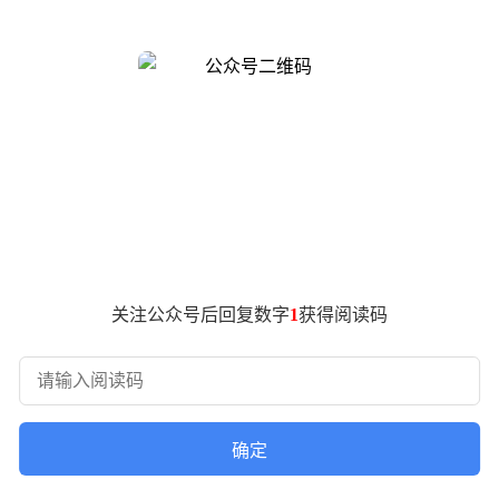
上实现了显著提升。
破。通过将 DSA（稀疏注意力）与 MTP（多 token 预测）相
，有效解决了智能体长上下文在国产芯片上训练缓慢的难题。在智能体
Skill 管理与调用等复杂任务中的表现已接近万亿级参数模型水平
构、核心功能和使用案例的完整文档，显著降低了复杂 Agent 应
laude Code 等主流 Agent 框架，并率先获得 AstronCl
高性能智能体应用提供了新选择。目前，相关 API 接口已全面
关注公众号后回复数字
1
获得阅读码
确定