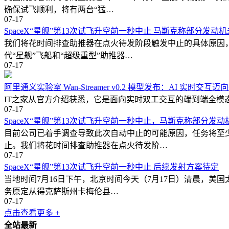
确保试飞顺利，将有两台“猛…
07-17
SpaceX“星舰”第13次试飞升空前一秒中止 马斯克称部分发动
我们将花时间排查助推器在点火待发阶段触发中止的具体原因，随
代“星舰”飞船和“超级重型”助推器…
07-17
阿里通义实验室 Wan-Streamer v0.2 模型发布：AI 实时交互
IT之家从官方介绍获悉，它是面向实时双工交互的端到端全模态理解与生成
07-17
SpaceX“星舰”第13次试飞升空前一秒中止，马斯克称部分发
目前公司已着手调查导致此次自动中止的可能原因，任务将至少
止。我们将花时间排查助推器在点火待发阶…
07-17
SpaceX“星舰”第13次试飞升空前一秒中止 后续发射方案待定
当地时间7月16日下午，北京时间今天（7月17日）清晨，美国
务原定从得克萨斯州卡梅伦县…
07-17
点击查看更多 +
全站最新