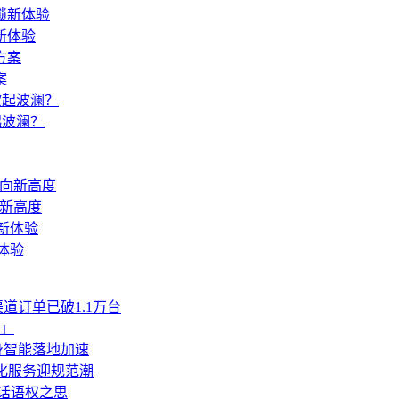
锁新体验
案
起波澜？
迈向新高度
体验
道订单已破1.1万台
」
身智能落地加速
人化服务迎规范潮
业话语权之思