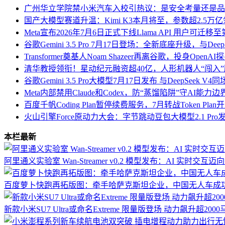
广州华立学院禁小米汽车入校引热议：是安全考量还是品
国产大模型赛道升温：Kimi K3本月将至，参数超2.5万
Meta宣布2026年7月6日正式下线Llama API 用户可迁
谷歌Gemini 3.5 Pro 7月17日登场：全新底座升级，与Deep
Transformer奠基人Noam Shazeer再离谷歌，投身Open
清华教授领衔！星动纪元融资超40亿，人形机器人“闯入
谷歌Gemini 3.5 Pro大模型7月17日发布 与DeepSeek
Meta内部禁用Claude和Codex，防“蒸馏陷阱”守AI能力边
百度千帆Coding Plan暂停续费服务，7月转战Token Pl
火山引擎Force原动力大会：字节跳动豆包大模型2.1 Pr
本栏最新
阿里通义实验室 Wan-Streamer v0.2 模型发布：AI 实时交互
百度萝卜快跑再拓版图：牵手哈萨克斯坦企业，中国无人车成
新款小米SU7 Ultra或命名Extreme 限量版登场 动力飙升超2000