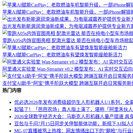
苹果AI赋能CarPlay：老款燃油车机智能升级，一部iPhone解
出光发布新能源润滑油新成果，为电驱减震养护提供专业新方
零跑A05s内饰官图亮相 配激光雷达 能否在纯电小型车市场掀
苹果AI赋能CarPlay：老款燃油车有望焕发智能座舱新活力
阿里通义实验室 Wan-Streamer v0.2 模型发布：AI 实时交互
支付宝AI助手“阿宝”携手阶跃大模型 跨端互联开启日常服务新
热门内容
优必选2026年发布消费级超仿生人形机器人U1系列，全渠
起猛了！「芭芭农场」真人版上演了，堪称「阿里禾伙人
2026全球数字经济大会：马斯克人形机器人量产提速 具
豆包与千问7月15日同步关停智能体功能，新规下AI拟
MG 07直播被骂上热搜：网友情绪出口下的“躺枪”与行