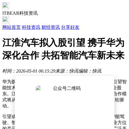
ITBEAR科技资讯
网站首页
科技资讯
财经资讯
分享好友
江淮汽车拟入股引望 携手华为
深化合作 共拓智能汽车新未来
时间：2026-05-01 06:15:29
来源：快讯
编辑：快讯
华为旗下专注于智能汽车解决方案业务的核心企业——引望智
能技术有限公司（以下简称“引望”），或将迎来新的车企股
东。江淮汽车正筹划入股引望，这一举动标志着双方的合作模
式将从单纯的业务合作升级为“业务合作+股权合作”的双轮驱
动。
引望成立于2024年1月，由华为全资控股，致力于提供智能驾
驶、智能座舱、智能车控、智能车云以及智能车载光等全方位
的产品和解决方案。自成立以来，引望便吸引了业界的广泛关