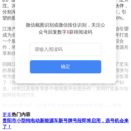
注。2025年，赛力斯和阿维塔作为华为智驾的重要合作伙伴，
分别斥资115亿元入股引望，成为其首批车企股东。目前，引
望的股权结构为华为持股80%，赛力斯和阿维塔各持股10%。
微信截图识别或微信按住识别，关注公
江淮汽车此次入股引望，旨在与现有股东携手，共同推动引望
众号回复数字
1
获得阅读码
成为全球领先的汽车智能驾驶系统及部件产业领导者，并打造
一个服务汽车产业的开放平台。江淮汽车表示，通过股权合
作，将进一步深化与华为在智能汽车领域的合作，实现资源共
享和优势互补。
回顾江淮汽车与华为的合作历程，双方的合作早已奠定了坚实
确定
的基础。早在2019年12月，江淮汽车的控股股东江汽集团便与
华为签署了全面合作框架协议。2023年12月，双方进一步签署
了《智能新能源汽车合作协议》，决定在产品开发、生产制
造、销售以及服务等多个领域展开全面合作，共同打造豪华智
能网联电动汽车。
2025年5月30日，江淮汽车与华为合作的首款车型——尊界
S800正式上市。这款车型凭借其卓越的性能和智能化的配
更多
热门内容
置，迅速赢得了市场的认可。截至2026年3月底，尊界S800的
贵阳市小型纯电动新能源车新号牌号段即将启用，选号机会来
累计交付量已突破1.6万台，连续7个月稳居中国百万级超豪华
了！
轿车销量冠军的宝座。