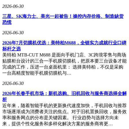
2026-06-30
在取得市场成功的同时，江淮汽车与华为的合作也在不断深
化。2026年4月26日，双方签署了《联合创新合作协议》，明
三星、SK海力士、美光一起被告！操控内存价格、制造缺货
确将围绕技术共研、产业链共融以及品牌共塑三大方向展开更
恐慌
加紧密的协同合作。华为常务董事、产品投资评审委员会主
2026-06-30
任、终端BG董事长余承东透露，尊界品牌即将推出一款更高
端的200万级新车，预计将于6月底正式发布。
2026年7月切膜机优选：美特柏M688，全链实力成就行业口碑
标杆之选
近年来，江淮汽车在高端化和智能化方面持续发力。今年年
美特柏 MTB-CUT M688 是面向手机门店、3C跨境零售与商场
初，公司成功完成了定增工作，募集了35亿元资金，扣除发行
贴膜柜台设计的三合一手机膜切膜机，把原本要三台设备才能
费用后将全部用于高端智能电动平台的开发项目。这一举措将
完成的工作，压进一台桌面机里： 选择美特柏，不仅是采购
进一步提升江淮汽车在智能汽车领域的研发实力和市场竞争
一台高精度智能手机膜切膜机与…
力。
2026-06-30
2026年长春手机市场：新机选购、旧机回收与服务商选择全解
析
近年来，随着智能手机的更新换代速度加快，手机回收与推荐
市场逐渐成为消费者关注的焦点。对于旧机置换回收，服务效
率和服务网点的分布是关键因素。 行业趋势与选择方向未
来，提供个性化服务和多样化解决方案的服务商将更…