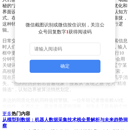
秘的“反向塑造”正在悄然展开。AI通过数据收集、算法优化和
界面设计，逐步改变着人类的行为模式、偏好选择乃至认知方
式。在享受便利的同时，人类正不自觉地向技术的规则靠拢，
这种转变往往难以察觉，却深刻影响着个体与社会的运行逻
微信截图识别或微信按住识别，关注公
辑。
众号回复数字
1
获得阅读码
日常交互中，算法正重塑人们的表达习惯。十年前，搜索信息
时人们常用自然语言提问，如“哪家餐厅环境好”；如今，输入
框中更常见的是“人均消费200元以内、评分4.8以上、步行10
分钟可达的西餐厅”。这种转变并非偶然——用户逐渐学会用
关键词、限定条件“投喂”算法，以换取更精准的结果。辽宁某
确定
高校研究生张明轩坦言：“以前查资料会用宽泛关键词探索，
现在只输入算法偏好的句式，思维越来越固化，探索欲几乎消
失。”他的经历折射出普遍现象：搜索从“发现之旅”沦为“精准
筛选”，认知边界被算法悄然划定。
表达的同质化危机同样值得警惕。一位年轻记者曾依赖AI优
化稿件，久而久之，其文章虽逻辑清晰，却失去了原有的个性
与温度。某次撰写人物通讯时，AI将饱含情感的叙述改为标
更多
热门内容
准化句式，导致关键细节丢失。编辑批评道：“这不是新闻，
从模型到数据：机器人数据采集技术栈全景解析与未来趋势洞
是算法生成的模板。”这一案例揭示，当人类过度依赖AI的写
察