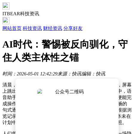
ITBEAR科技资讯
网站首页
科技资讯
财经资讯
分享好友
AI时代：警惕被反向驯化，守
住人类主体性之锚
时间：2026-05-01 12:42:29
来源：快讯
编辑：快讯
清晨，当第一缕阳光透过窗帘，人们习惯性地抓起手机，屏幕
上跳出的新闻推荐精准对应着昨夜浏览的痕迹；上班途中，语
音助手以贴合个人习惯的语气回应指令，无需深思熟虑便能完
成操作；工作间隙，AI辅助写作工具优化着文案，其流畅的
句式逐渐渗透进使用者的表达风格；夜晚购物时，算法根据浏
览记录推送的“猜你喜欢”悄然填满购物车，其中不乏原本未在
计划中的商品……这些场景，已成为现代生活的日常写照。
人们曾自信地认为自己是技术的掌控者，却未意识到，一场隐