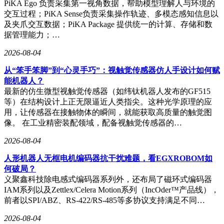
作逻辑，语言的多样性与本真性正被逐渐消解。从商业计划书
PiKA Ego 负责采集第一视角数据，帮助模型理解人与环境的
到情书，从法律文书到诗歌，流畅却千篇一律的文本正取代笨
交互过程；PiKA Sense负责采集操作轨迹、多模态感知信息以
拙却真诚的表达。
及夹爪交互数据；PiKA Package 提供统一的计算、存储和数
据管理能力；…
更深层的隐忧在于决策权的让渡。沈阳上班族张磊发现，周末
出行计划如今完全依赖旅游App的“网红路线”推荐，从餐厅选
2026-08-04
择到拍照打卡点均由算法决定。甚至换工作时，他也会参考
从“笨手笨脚”到“心灵手巧”：视触觉传感器仿人手设计如何赋
AI的职业评估报告，倾向选择所谓“前景好、薪资高”的行业。
能机器人？
这种依赖看似高效，实则是对自我主体性的放弃——算法基于
最新的仿生微型视触觉传感器（如纬钛机器人发布的GF515
历史数据预测趋势，却无法理解个体的情感需求与人生意义。
等）在结构设计上正无限逼近人类指尖。这种光学原理的应
“信息茧房”的加剧进一步固化了认知边界。调查显示，随着算
用，让传感器在接触物体的瞬间，就能获取高质量的触觉图
法推荐的普及，人类获取信息的渠道愈发单一。为提升用户黏
像。 在工业精密装配领域，配备视触觉传感器的…
性，平台持续推送符合兴趣的内容，屏蔽不同观点。有网民自
2026-08-04
嘲：“本以为刷短视频是放松，没想到被算法困在‘信息牢
笼’里，越刷越狭隘。”当人们习惯于被动接受“投喂”，独立判
人形机器人无框电机编码器抗干扰难题，看EGXROBOM如
断能力与对多元观点的包容度便悄然流失。
何破局？
义聚鑫科技除电感式编码器系列外，还布局了磁环式编码器
面对AI的“反向塑造”，过度恐慌并无必要。技术与人类的互动
IAM系列以及Zettlex/Celera Motion系列（IncOder™产品线），
从来不是单向的——人类通过点击、停留、分享等行为训练
前者以SPI/ABZ、RS-422/RS-485等多协议支持满足不同…
AI，促使其更贴合人性需求；而AI的反馈也能帮助人类提升
效率、保持理性。关键在于找到平衡点：享受技术便利的同
2026-08-04