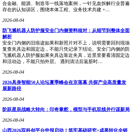
合金融、能源、制造等一线落地案例，一针见血拆解行业普遍
存在的认知误区，围绕本体工程、业务技术共建 +…
2026-08-04
防飞溅机器人防护服安全门内侧资料核对：从细节到整体全面
解析
安全门内侧的旧痕迹如果和新照片对不上，说明需要回到现场
复查夹具边和固定边，不能只凭记录下结论。安全门内侧的防
飞溅机器人防护服如果夹具边靠近夹具，近景里要看清固定边
和活动边，不能只拍外层。 遇到清洁后返脏时…
2026-08-04
2026具身智能50人论坛夏季峰会在京落幕 共探产业高质量发
展新路径
2026-08-04
阶跃星辰战略大转向：印奇掌舵，模型与手机双线并行谋新局
2026-08-04
山西2026双科创平台申报启动！筑牢基础研究+成果转化全链