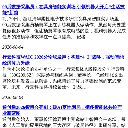
时，坚守独立思考与判断的能力。
00后数据采集员：在具身智能实训场 引领机器人开启“生活技
某科技论坛上，研究人员正在调试智能机器人，试图通过人机
能”新篇
协作优化算法设计。这一场景暗示着可能的解决方案：技术发
7月30日，浙江清华柔性电子技术研究院具身智能实训场里，
展不应以削弱人类主体性为代价，而应通过双向互动实现共生
00后数据采集员杨慧琴正在训练机器人做动作。虽然每天要重
共长。在AI时代，真正的智慧在于让技术服务于人类成长，
复做很多动作，但让杨慧琴很有成就感的是，看到机器人完成
而非让人沦为技术的附庸。
任务的准确率和效率在一点点提高。 记者…
2026-08-04
行云科技WAIC 2026分论坛发声：构建“4+2”战略，驱动智能
经济算力升级
作为本次论坛的协办单位之一，行云集团A股控股公司行云科
技（300209.SZ）深度参与组织共创，董事长、总经理张文出
席论坛并发表主题演讲，系统阐述了算力基础设施的范式变
革。未来，行云科技将持续聚焦“4+2”战…
2026-08-04
通付盾2026智博会亮剑：破AI落地困局，携多智能体共绘产
业新蓝图
通付盾创始人、董事长汪德嘉博士受邀站上智博会主论坛，带
来《人工智能应用落地的三大误区与破局路径》重磅分享。结