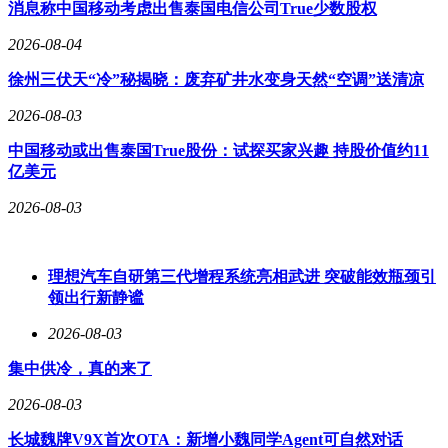
消息称中国移动考虑出售泰国电信公司True少数股权
Connected Travel Assist驾驶辅助系统，并成为大众首批搭载车
载电源（V2L）技术的车型，可向外输出最高3.6kW电力。大
2026-08-04
众品牌CEO托马斯·舍弗尔强调："这款车将高端市场的技术下
放，让电动出行变得更触手可及。"
徐州三伏天“冷”秘揭晓：废弃矿井水变身天然“空调”送清凉
2026-08-03
德国市场已率先开启预售，首发车型ID. Polo
中国移动或出售泰国True股份：试探买家兴趣 持股价值约11
Life（155kW/52kWh）起售价33,795欧元。更受期待的基础版
亿美元
将于夏季上市，起售价下探至24,995欧元，并提供多种动力电
2026-08-03
池组合方案。这款车的推出，不仅完善了大众ID.家族的产品
矩阵，更被视为欧洲传统车企应对中国品牌电动化冲击的重要
战略车型。
理想汽车自研第三代增程系统亮相武进 突破能效瓶颈引
领出行新静谧
2026-08-03
集中供冷，真的来了
2026-08-03
长城魏牌V9X首次OTA：新增小魏同学Agent可自然对话