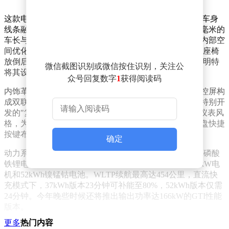
这款电动掀背车采用大众最新设计的Pure Positive语言，车身
线条融合了初代高尔夫的经典元素与未来感细节。4053毫米的
车长与燃油版保持一致，但通过扁平化电池布局实现了内部空
间优化——行李厢容积较燃油版增加25%至441升，后排座椅
放倒后更可扩展至1240升。大众首席设计师安德烈亚斯·明特
微信截图识别或微信按住识别，关注公
将其设计理念形容为"在数字时代注入情感温度"。
众号回复数字
1
获得阅读码
内饰革新同样引人注目，10英寸数字仪表盘与13英寸中控屏构
成双联屏系统，下方保留实体空调按键以兼顾实用性。特别开
发的"复古显示"模式可将数字界面模拟成初代高尔夫的仪表风
格，为老用户创造情感共鸣。基于用户反馈优化的方向盘快捷
按键布局，进一步提升了人机交互效率。
确定
动力系统提供三种规格：基础版搭载85kW电机与37kWh磷酸
铁锂电池，中配版升级至99kW电机，顶配版则配备155kW电
机和52kWh镍锰钴电池。WLTP续航最高达454公里，直流快
充模式下，37kWh版本23分钟可补能至80%，52kWh版本仅需
24分钟。今年晚些时候还将推出输出功率达166kW的GTI性能
版本。
更多
热门内容
智能化配置方面，ID. Polo标配具备交通信号识别功能的