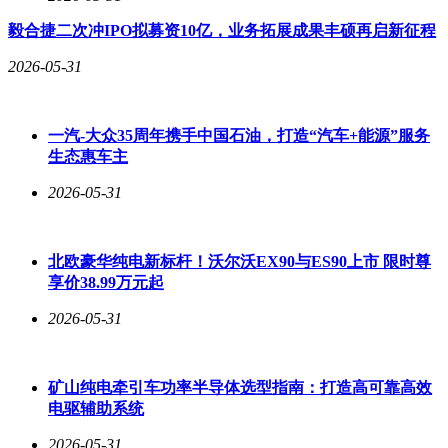
毅合捷二次冲IPO拟募资10亿，业务拓展成果丰硕再启新征程
2026-05-31
一汽-大众35周年携手中国石油，打造“汽车+能源”服务
生态惠车主
2026-05-31
北欧豪华纯电新标杆！沃尔沃EX90与ES90上市 限时尊
享价38.99万元起
2026-05-31
矿山纯电牵引车功率半导体选型指南：打造高可靠高效
电驱辅助系统
2026-05-31