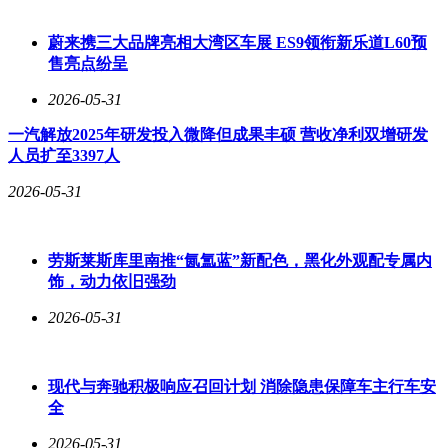
化-用户增长”的闭环生态。这种将硬件基建与软件服务深度绑
定的模式，正在重塑新能源汽车行业的竞争规则。
蔚来携三大品牌亮相大湾区车展 ES9领衔新乐道L60预
售亮点纷呈
2026-05-31
一汽解放2025年研发投入微降但成果丰硕 营收净利双增研发
人员扩至3397人
2026-05-31
劳斯莱斯库里南推“氤氲蓝”新配色，黑化外观配专属内
饰，动力依旧强劲
2026-05-31
现代与奔驰积极响应召回计划 消除隐患保障车主行车安
全
2026-05-31