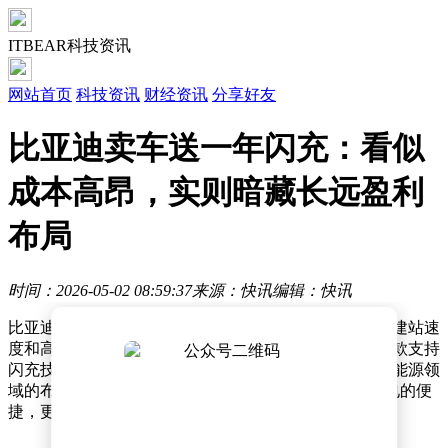
ITBEAR科技资讯
网站首页
科技资讯
财经资讯
分享好友
比亚迪卖车送一年闪充：看似
成本高昂，实则暗藏长远盈利
布局
时间：2026-05-02 08:59:37
来源：快讯
编辑：快讯
比亚迪近期推出的闪充服务引发了广泛关注，其惊人的建站速
度和高效的充电能力成为行业焦点。短短两个月内，多款支持
闪充技术的新车型密集上市，进一步展现了比亚迪在新能源领
域的布局野心。这项服务不仅让用户体验到9分钟充满电的便
捷，更以“购车即享一年免费闪充”的权益引发市场热议。