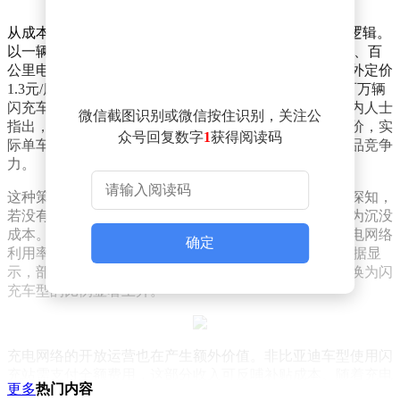
从成本角度分析，这项看似“慷慨”的福利实则暗藏商业逻辑。
以一辆配备70度电池的车型为例，按年均行驶1.5万公里、百
公里电耗14度计算，年充电量约2100度。若按闪充站对外定价
1.3元/度计算，单辆车每年需承担2730元成本。若年内百万辆
闪充车型全部依赖该服务，总成本将突破27亿元。但业内人士
微信截图识别或微信按住识别，关注公
指出，比亚迪向电网采购电力的实际价格远低于公开定价，实
众号回复数字
1
获得阅读码
际单车成本可能不足千元，相当于通过补贴形式提升产品竞争
力。
这种策略本质上是基建与整车销售的协同作战。比亚迪深知，
若没有足够数量的车辆使用，大规模建设的闪充站将沦为沉没
成本。通过购车赠送充电权益的方式，既能快速提升充电网络
确定
利用率，又能形成“充电体验-车辆销售”的良性循环。数据显
示，部分非闪充车型车主在体验过高速充电后，选择置换为闪
充车型的比例显著上升。
充电网络的开放运营也在产生额外价值。非比亚迪车型使用闪
充站需支付全额费用，这部分收入可反哺补贴成本。随着充电
更多
热门内容
桩利用率提升，边际成本将持续下降，形成“规模效应-成本优