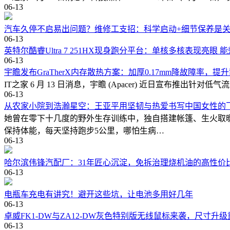
06-13
汽车久停不启易出问题？维修工支招：科学启动+细节保养是
06-13
英特尔酷睿Ultra 7 251HX现身跑分平台：单核多核表现亮眼
06-13
宇瞻发布GraTherX内存散热方案：加厚0.17mm降故障率，
IT之家 6 月 13 日消息，宇瞻 (Apacer) 近日宣布推出针
06-13
从农家小院到浩瀚星空：王亚平用坚韧与热爱书写中国女性的
她曾在零下十几度的野外生存训练中，独自搭建帐篷、生火取
保持体能，每天坚持跑步5公里，哪怕生病…
06-13
哈尔滨伟锋汽配厂：31年匠心沉淀，免拆治理烧机油的高性价
06-13
电瓶车充电有讲究！避开这些坑，让电池多用好几年
06-13
卓威FK1-DW与ZA12-DW灰色特别版无线鼠标来袭，尺寸升
06-13