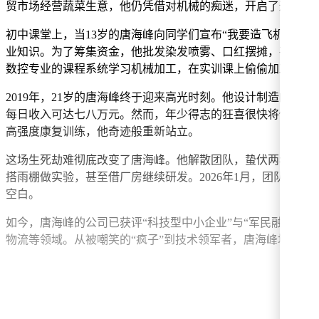
贸市场经营蔬菜生意，他仍凭借对机械的痴迷，开启了这条充
初中课堂上，当13岁的唐海峰向同学们宣布“我要造飞机”时
业知识。为了筹集资金，他批发染发喷雾、口红摆摊，甚至在焊
数控专业的课程系统学习机械加工，在实训课上偷偷加工飞机
2019年，21岁的唐海峰终于迎来高光时刻。他设计制造的
每日收入可达七八万元。然而，年少得志的狂喜很快将他推向深
高强度康复训练，他奇迹般重新站立。
这场生死劫难彻底改变了唐海峰。他解散团队，蛰伏两年后，在
搭雨棚做实验，甚至借厂房继续研发。2026年1月，团队自主
空白。
如今，唐海峰的公司已获评“科技型中小企业”与“军民融合企
物流等领域。从被嘲笑的“疯子”到技术领军者，唐海峰坦言：