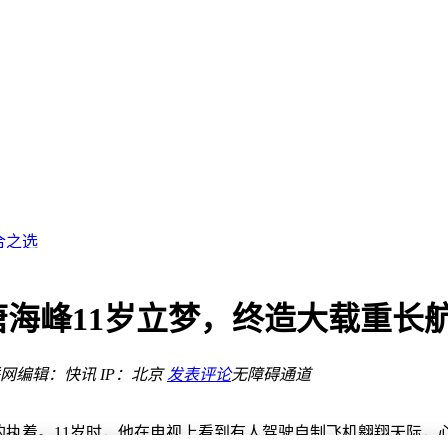
比之选
况降本增效
合之选
眼，能效比优化成果显著
关键
 能效比优化成果获印证
唐海峰11岁立梦，终造大载重长
提升散热效率与稳定性
飞天传奇
网
编辑：快讯
IP：北京
发表评论
无障碍通道
比之选
况降本增效
的执着。11岁时，他在电视上看到有人驾驶自制飞机翱翔天际，