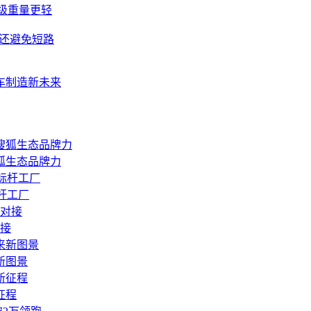
升级重量更轻
成还避免短路
车制造新未来
狐生态品牌力
杆工厂
对接
新图景
征程