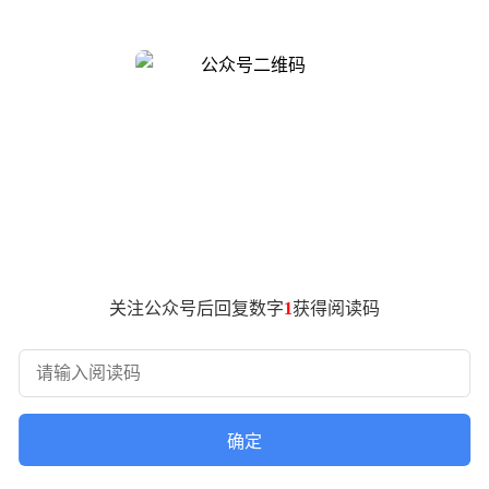
满挑战的逐梦之路。
，迎接他的是哄堂大笑与“吹牛”的嘲讽。但他并未因此退缩，反
工店免费打工学习电焊技术。14岁那年，他独自乘火车前往天津
配件，夜晚还在酒吧兼职补贴开销。
双人座旋翼飞机在江油试飞成功，成为当地轰动一时的新闻。随后
渊——2020年，他在内蒙古作业时因撞击高压线坠机，在IC
朋友建议下转向无人机研发。2024年结婚前夜，当亲友布置
研发的X600交叉双旋翼大载重油动无人直升机试飞成功，实现载重
关注公众号后回复数字
1
获得阅读码
业”，团队累计申报专利80余项，其中9项已获授权。这款无尾翼
“儿时梦想已实现，现在更想带领团队创造社会价值。”他的故事
确定