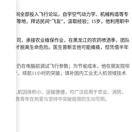
而将课余时间全部投入飞行论坛，自学空气动力学、机械构造等专
、河南等地，拜访民间“飞友”，汲取经验；15岁，他利用职中
，他成立公司，承接农业植保作业，在黑龙江的农药喷洒季，团队
U抢救一周才脱离生命危险。医生曾断言他可能瘫痪，但凭借半年
婚房时，他仍在电脑前调试飞行参数；为节省成本，他在朋友院坝
340公斤、续航11小时的突破，填补国内工业无人机领域技术
设计的无人机因体积小、运输便捷，可广泛应用于农业、消防、
，正是无数青年在热爱与坚持中突破极限的生动写照。