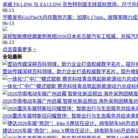
卓威 FK1-DW 与 ZA12-DW 灰色特别版无线鼠标登场，尺寸
06-13
宇瞻发布GraTherX内存散热方案：加厚0.17mm，故障率降六
06-13
深视智能携经典案例亮相2026日本名古屋汽车工程展，共探汽
06-13
点击查看更多 +
全站最新
壹站传媒深耕百科领域，助力企业打造权威数字名片，提升搜
一体化“厂中厂”模式赋能 赛克科技青岛筑起新能源动力总成标
2026华南电动车展广州启幕 智能化新品频出 海外采购团精准
2026重庆车展特斯拉闪耀登场：智能出行与生态服务共绘未来
捷达2026车展“亮剑”：Jetta X携信任设计，纯电轿车M6开启新