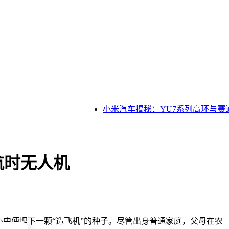
小米汽车揭秘：YU7系列高环与赛道
航时无人机
心中便埋下一颗“造飞机”的种子。尽管出身普通家庭，父母在农