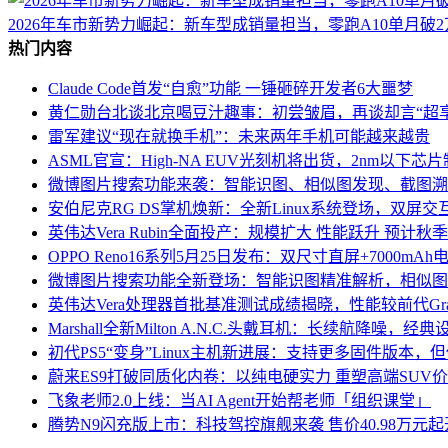
2026年车市新势力崛起：新车型成销量担当，零跑A10单月破
热门内容
Claude Code首发“自愈”功能 一锤砸碎开发者6大噩梦
黄仁勋台北谈北京喝豆汁趣事：初尝皱眉，再谈却言“超享
雷军建议“现在就换手机”：未来两年手机可能越来越贵
ASML官宣：High-NA EUV光刻机将出货，2nm以下
微博图片搜索功能来袭：智能识图、相似图发现、截图溯
安伯尼克RG DS掌机焕新：全新Linux系统登场，双屏
英伟达Vera Rubin全面投产：规模扩大 性能跃升 预计秋
OPPO Reno16系列5月25日发布：双尺寸直屏+7000m
微博图片搜索功能全新登场：智能识图精准解析，相似图
英伟达Vera处理器首批基准测试成绩揭晓，性能较前代Gra
Marshall全新Milton A.N.C.头戴耳机：长续航降噪
初代PS5“变身”Linux主机新进展：支持更多固件版本，
蔚来ES9打破同质化内卷：以纯电硬实力 重塑高端SUV
飞象老师2.0上线：当AI Agent开始帮老师「组织课堂」
腾势N9闪充版上市：科技驾控旗舰来袭 售价40.98万元