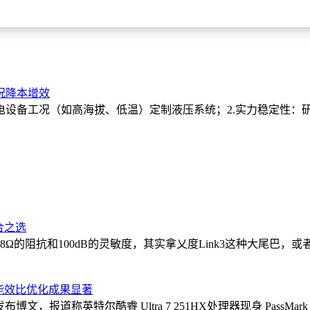
况降本增效
电设备工况（如高海拔、低温）定制液压系统；2.实力稳定性：研
合之选
的阻抗和100dB的灵敏度，其实拿乂度Link3这种大尾巴，或
眼，能效比优化成果显著
日）发布博文，报道称英特尔酷睿 Ultra 7 251HX处理器现身 PassMa