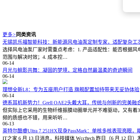
更多
>
同类资讯
无锡凯乐福智能科技：新能源风电油泵定制专家，适配复杂工
选择风电油泵厂家时需重点考虑：1. 产品适配性：能否根据风
范围与解决时效；4. 成本控…
06-14
月光与鲸影共舞：凝固的梦境，定格自然最温柔的奇迹瞬间
06-14
理想全新L8：专为五座用户打造 旗舰配置加持带来无妥协体验
06-14
德系耳机新势力！Grell OAE2头戴大耳，传统与创新的完美融
但实际上它采用的生物纤维振膜动圈单元并不难驱动，又有着38Ω
频的质感也不错，用来听听…
06-13
英特尔酷睿Ultra 7 251HX现身PassMark：单核多核表现亮
IT之家 6 月 13 日消息，科技媒体 Wccftech 昨日（6 月 12 