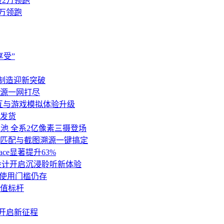
2万领跑
受”
芯片制造迎新突破
源一网打尽
交互与游戏模拟体验升级
季发货
Ah电池 全系2亿像素三摄登场
匹配与截图溯源一键搞定
ce显著提升63%
，经典设计开启沉浸聆听新体验
但使用门槛仍存
价值标杆
起开启新征程