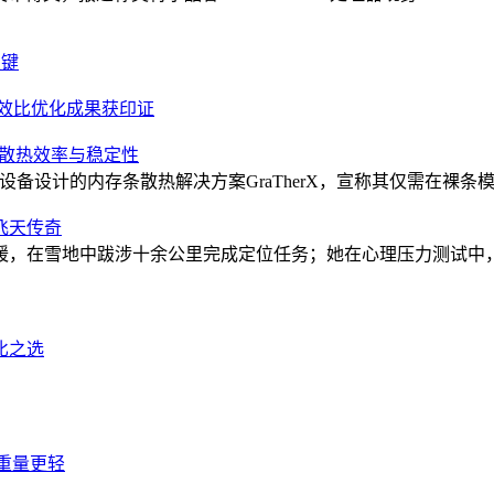
关键
 能效比优化成果获印证
提升散热效率与稳定性
对低气流设备设计的内存条散热解决方案GraTherX，宣称其仅需在裸条模
飞天传奇
暖，在雪地中跋涉十余公里完成定位任务；她在心理压力测试中，
比之选
级重量更轻