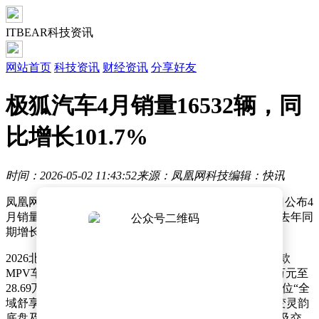
ITBEAR科技资讯
网站首页
科技资讯
财经资讯
分享好友
极狐汽车4月销量16532辆，同
比增长101.7%
时间：2026-05-02 11:43:52
来源：凤凰网科技
编辑：快讯
凤凰网科技讯 （作者/许婧）5月2日，极狐汽车官方今日公布4
月销量数据。2026年4月，极狐汽车共售出16532辆，较去年同
期增长101.7%，实现销量翻番。
2026北京车展期间，极狐汽车举行新品发布会，旗下首款
MPV车型“问道V9”正式开启预售，预售补贴价为21.99万元至
28.69万元。该车基于北极星全数字化高端架构打造，定位“全
域舒享旗舰MPV”，搭载雪鸮智能静音增程系统、磁流变灵韵
底盘及元境全场景智驾系统，预计第二季度内完成上市及交