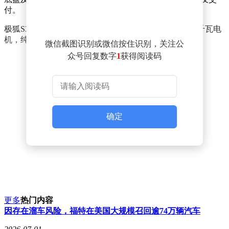
付。
极狐S3也同步开启预售，换电版车型搭载最大功率159千瓦电
机，纯电车型提供550公里与650公里两种续航选择。
微信截图识别或微信按住识别，关注公
众号回复数字
1
获得阅读码
确定
更多
热门内容
因存在溜车风险，福特在美国大规模召回逾74万辆汽车