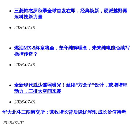
三菱帕杰罗秋季全球首发在即，经典焕新，硬派越野再
添科技新力量
2026-07-01
燃油MX-5终章将至，坚守纯粹理念，未来纯电能否续写
操控传奇？
2026-07-01
全新现代胜达谍照曝光！延续“方盒子”设计，或增增程
动力，三排大空间来袭
2026-07-01
华大北斗三闯港交所：营收增长背后隐忧浮现 成长价值待考
2026-07-01