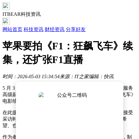
ITBEAR科技资讯
网站首页
科技资讯
财经资讯
分享好友
苹果要拍《F1：狂飙飞车》续
集，还扩张F1直播
时间：2026-05-03 15:34:54
来源：IT之家
编辑：快讯
5 月 3 日消息，据科技媒体 Appleinsider 昨天报道，苹果服务
高级副总裁埃迪 · 库伊表示，公司希望拍摄《F1：狂飙飞车》
电影续集，未来将持续投入 F1 赛车领域。
在此援引 Appleinsider，库伊在 5 月 1 日的迈阿密大奖赛接受
采访时谈到《F1》电影和现实的 F1 赛车，他表示：“我希
望、也预计会有续集”。
作为参考，《F1：狂飙飞车》电影全球票房超 6 亿美元，制