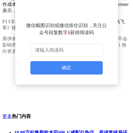
作成本预估为 2 亿美元。今年 2 月，制片人 Jerry Bruckheimer
表示，已经在着手制作续集。
F1 CEO Stefano Domenicali 曾在今年初透露，《F1：狂飙飞
微信截图识别或微信按住识别，关注公
车》续集不会在今年内上映，但未来可能出现。
众号回复数字
1
获得阅读码
库伊表示，F1 赛车的直播版权并非全球统一授权，但这不会
影响苹果布局 F1 的计划。他希望通过流媒体转播，将 F1 推
向更多地区市场。
确定
更多
热门内容
10.99万起售新款本田HR-V减配引争议，是诚意破局还