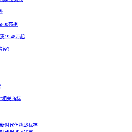
鉴
800亮相
19.48万起
路径？
统
gy”相关商标