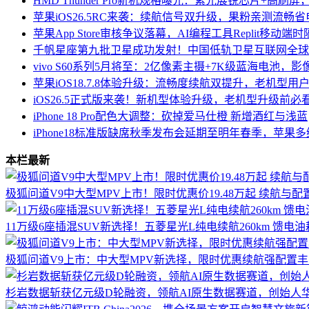
HMD Thunder Pro新机规格曝光：紫光展锐芯片+高刷
苹果iOS26.5RC来袭：续航信号双升级，果粉亲测流畅
苹果App Store审核争议落幕，AI编程工具Replit移动
千帆星座第九批卫星成功发射！中国低轨卫星互联网全球
vivo S60系列5月将至：2亿像素主摄+7K级蓝海电池，
苹果iOS18.7.8体验升级：流畅度续航双提升，老机型用
iOS26.5正式版来袭！新机型体验升级，老机型升级前必
iPhone 18 Pro配色大调整：砍掉爱马仕橙 新增酒红与浅蓝
iPhone18标准版缺席秋季发布会延期至明年春季，苹果
本栏最新
极狐问道V9中大型MPV上市！限时优惠价19.48万起 续航与配
11万级6座插混SUV新选择！五菱星光L纯电续航260km 馈电油耗
极狐问道V9上市：中大型MPV新选择，限时优惠续航强配置丰
杉岩数据斩获亿元级D轮融资，领航AI原生数据赛道，创始人