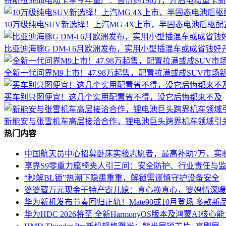
特斯拉Semi电动卡车今年量产：售价约196万，开启电动重卡
10万级纯电SUV新选择！上汽MG 4X上市，半固态电池后驱
比亚迪海豚G DM-i 6月欧洲发布，实用小型插混车或成省钱好
全新一代问界M9上市！47.98万起售，配置拉满或成SUV市场
买车别只图便宜！这几个实用配置省不得，没它后悔都来不及
新能安与张雪机车高层接洽合作，锂电池巨头跨界机车领域引
热门内容
中国航天员中心招募卧床实验志愿者，最高补助7万，实
享界S9零重力座椅夹人引三问：安全防护、行业责任与
“秒解BL锁”热潮下隐患重重，解锁需谨慎守护设备安全
婆婆藏万元现金于特产寄儿媳：真心换真心，婆媳情深暖
华为新机发布节奏回归正轨！Mate90或10月登场 多款新
华为HDC 2026将至 全新HarmonyOS版本及鸿蒙AI核