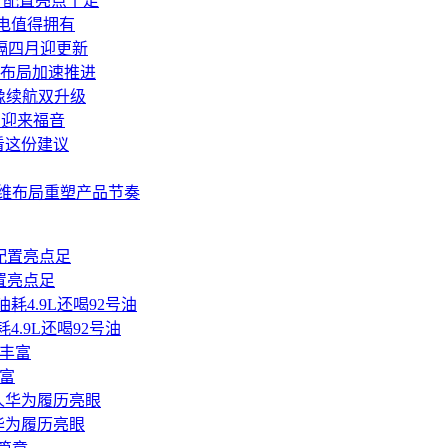
屏，配置亮点十足
省电值得拥有
端时隔四月迎更新
布局加速推进
影像续航双升级
户迎来福音
看这份建议
多维布局重塑产品节奏
置亮点足
4.9L还喝92号油
富
华为履历亮眼