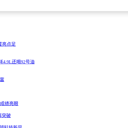
置亮点足
4.9L还喝92号油
富
付成绩亮眼
片再突破
领科技新风