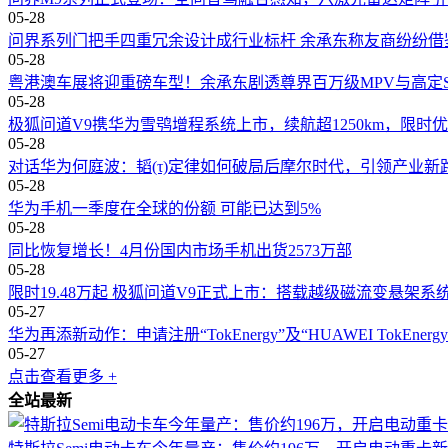
05-28
问界系列门把手四重冗余设计成行业标杆 余承东称友商纷纷借
05-28
粤港澳车展将迎重磅车型！余承东剧透尊界百万级MPV与高定S
05-28
极狐问道V9携华为雪鸮增程系统上市，续航超1250km，限时优惠
05-28
对话华为何庭波：韬(τ)定律如何破局后摩尔时代，引领产业新
05-28
华为手机一季度在全球的份额 可能已达到5%
05-28
同比恢复增长！4月份国内市场手机出货2573万部
05-28
限时19.48万起 极狐问道V9正式上市：搭载越级磁流变悬架系
05-27
华为再添新动作：申请注册“TokEnergy”及“HUAWEI TokEner
05-27
点击查看更多 +
全站最新