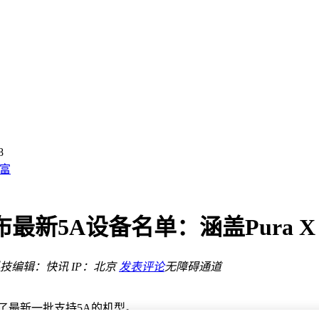
19.48万起
置亮点足
4.9L还喝92号油
富
付成绩亮眼
片再突破
新5A设备名单：涵盖Pura X
领科技新风
鉴
技
编辑：快讯
IP：北京
发表评论
无障碍通道
800亮相
19.48万起
置亮点足
了最新一批支持5A的机型。