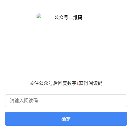
0系列。
5G-A或5.5G。
更低时延以及更稳定连接的综合通信体验。
大文件下载体验；在抢票等对时延敏感的场景下，可有效降低卡顿
，我们的5A速度，比别人的5G速度更快。
用，对于支持该技术的机型，系统会在状态栏默认显示5A标识。
关注公众号后回复数字
1
获得阅读码
确定