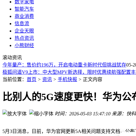
数字家电
智能汽车
商业消费
信息流
企业天眼
热点资讯
小熊财经
极狐问道V9携华为雪鸮增程系统上市，续航超1250km，限时优惠
滚动资讯
极狐问道V9中大型MPV上市！限时优惠价19.48万起 续航与配
车今年量产：售价约196万，开启电动重卡新时代但挑战犹存
11万级6座插混SUV新选择！五菱星光L纯电续航260km 馈电油耗
05-28
极狐问道V9上市：中大型MPV新选择，限时优惠续航强配置丰
韬定律引领新方向 华为鲲鹏960处理器频率破4GHz 性能跃升
当前位置：
首页
>
资讯
>
手机快报
>
正文内容
华为余承东：鸿蒙智行全系交付超139万辆，问界多款车型交
华为麒麟9050 Pro流片成功，Mate 90系列首发搭载，国产芯
比别人的5G速度更快！华为公布最
问界M9系列正式登场：全向智驾融合感知，六激光雷达矩阵引
问界系列门把手四重冗余设计成行业标杆 余承东称友商纷纷借
时间：2026-05-03 15:47:10
来源：快科
粤港澳车展将迎重磅车型！余承东剧透尊界百万级MPV与高定S
极狐问道V9携华为雪鸮增程系统上市，续航超1250km，限时优惠
极狐问道V9中大型MPV上市！限时优惠价19.48万起 续航与配
5月3日消息，日前，华为官网更新5A相关问题支持文档，公布