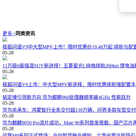
更多
>
同类资讯
极狐问道V9中大型MPV上市！限时优惠价19.48万起 续航与配
05-28
11万级6座插混SUV新选择！五菱星光L纯电续航260km 馈电油耗
05-28
极狐问道V9上市：中大型MPV新选择，限时优惠续航强配置丰
05-28
韬定律引领新方向 华为鲲鹏960处理器频率破4GHz 性能跃升
05-28
华为余承东：鸿蒙智行全系交付超139万辆，问界多款车型交
05-28
华为麒麟9050 Pro流片成功，Mate 90系列首发搭载，国产芯
05-28
问界M9系列正式登场：全向智驾融合感知，六激光雷达矩阵引