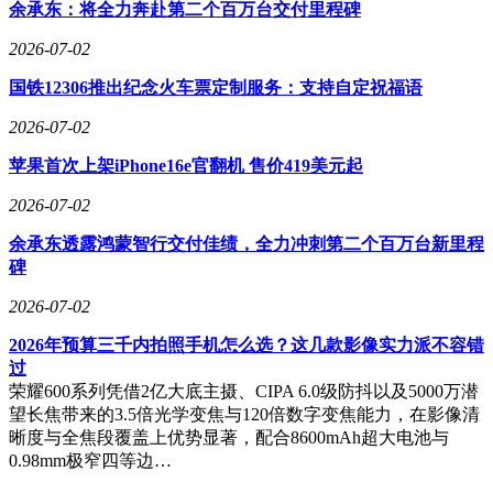
余承东：将全力奔赴第二个百万台交付里程碑
转变反映出市场从技术竞赛向用户体验导向的深层转型，数据
透明度成为企业竞争力的新维度。
2026-07-02
国铁12306推出纪念火车票定制服务：支持自定祝福语
2026-07-02
苹果首次上架iPhone16e官翻机 售价419美元起
2026-07-02
余承东透露鸿蒙智行交付佳绩，全力冲刺第二个百万台新里程
碑
2026-07-02
2026年预算三千内拍照手机怎么选？这几款影像实力派不容错
过
荣耀600系列凭借2亿大底主摄、CIPA 6.0级防抖以及5000万潜
望长焦带来的3.5倍光学变焦与120倍数字变焦能力，在影像清
晰度与全焦段覆盖上优势显著，配合8600mAh超大电池与
0.98mm极窄四等边…