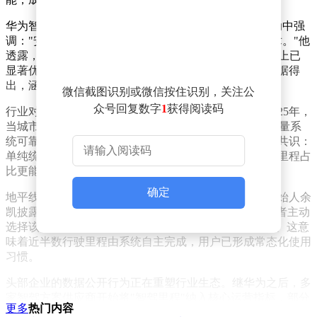
华为智能汽车解决方案BU首席执行官靳玉志在同期活动中强
调："安全性能必须用真实数据验证，而非仅靠宣传话术。"他
透露，华为乾崑智驾ADS系统在平均安全行驶里程指标上已
显著优于人类驾驶水平。这一论断基于海量实际路测数据得
出，涵盖不同路况、气候条件及驾驶场景。
微信截图识别或微信按住识别，关注公
众号回复数字
1
获得阅读码
行业对智驾系统的评估标准正经历重要转变。回溯至2025年，
当城市NOA功能开始大规模落地时，"接管次数"曾是衡量系
统可靠性的核心指标。但随着技术迭代，业内逐渐形成共识：
单纯统计接管频率无法全面反映系统成熟度，实际使用里程占
比更能体现用户信任度。
确定
地平线公司公布的最新用户数据印证了这一趋势。其创始人余
凯披露，在配备HSD高阶智驾系统的车型中，77%消费者主动
选择该配置，且这些车辆的实际智驾里程占比接近50%。这意
味着近半数行驶里程由系统自主完成，用户已形成常态化使用
习惯。
头部企业的数据公开行为正在重塑行业生态。继华为之后，多
家智驾方案供应商开始将"智驾里程"纳入核心运营指标，部分
更多
热门内容
企业甚至将用户月度智驾里程作为产品迭代的重要参考。这种