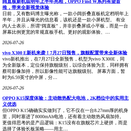
阔直板新机或明年上半年亮相，OPPO Find W系列有望首
推，带来全新视觉体验
日前，又有数码博主曝光称，一款小阔折叠直板机定档明年上
半年，并且从曝光的信息看，该机还是一款小屏机型。 有业
内人士表示，所谓“阔直板”，并非折叠屏或小平板，而是一台
屏幕比例更宽的常规直板手机。更好的观影体验、…
2026-07-26
vivo X300 E新机来袭！7月27日预售，旗舰配置带来全新体验
vivo新机推出，在7月27日全新预售，机型为vivo X300E，同
为全新版本，定位保持旗舰级别，以综合体验为主，同样拥有
蔡司影像加持，所以影像性能可达旗舰级别。 屏幕方面，暂
时为6.59英寸的中屏，分…
2026-07-26
OPPO K15深度体验：主动散热配大电池，2K档位中的实用主
义优选
但OPPO K15确确实实做到了，它不仅在一台8.27mm厚的机身
里，同时塞进了8000mAh电池，还有着主动散热风扇加持。
更值得思考的是产品逻辑：K15没有在旗舰芯片上硬拼，而是
选择了体验长板策略——用主…