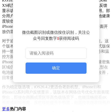
iOS18.7.9版本目前处于有限推送阶段，主要面向iPhoneXR和
XS机型开放。尽管苹果尚未公布具体更新日志，但用户反馈
显示该版本在散热控制方面表现突出，特别适合夏季使用。部
分用户报告称设备续航和信号强度有小幅提升，不过电池健康
度较低的用户可能难以察觉明显变化。值得注意的是，
iPhone11至iPhone16系列用户暂未收到推送，后续是否全面开
放仍需观察。
微信截图识别或微信按住识别，关注公
众号回复数字
1
获得阅读码
对于追求前沿技术的用户，iOS26.5RC准正式版值得关注。这
个版本被视为正式版的预览版，其内部版本号与后续正式版保
持一致。测试数据显示，iPhone17系列机型在续航、信号和温
控方面均有显著优化，低音表现尤为出色。iPhone15至
iPhone16系列更新后，5G网络稳定性提升明显，在人流量密集
区域仍能保持满格信号和低延迟。iPhone13和iPhone14机型在
确定
电池健康度较高的情况下，续航和WiFi连接稳定性也有改善，
日常使用未发现明显缺陷。
作为稳定版选项，iOS26.4.2更适合老款机型。iPhone11和
iPhone12系列用户反馈显示，该版本在网络信号优化方面表现
突出，即使在商圈或景区等高负载场景下，也能流畅观看4K
视频或刷短视频。虽然续航提升不明显，但温控表现获得用户
认可，适合对系统稳定性有较高要求的用户。
更多
热门内容