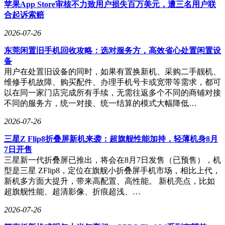
苹果App Store审核不力致用户损失百万美元，遭三名用户联
机型适配建议方面，iPhoneXR和XS用户可直接升级iOS18.7.9
合起诉索赔
以改善散热；iPhone11至iPhone16系列用户若不愿升级iOS26，
可等待后续全面推送；iPhone13及以上机型在电池健康度良好
2026-07-26
的情况下，可尝试iOS26.5RC获取最新功能；iPhone11和
东莞闲置旧手机回收攻略：选对服务方，高效省心处置闲置设
iPhone12用户则建议选择iOS26.4.2以获得稳定体验。用户升级
备
前建议备份重要数据，并确保设备电量充足。
用户在处置旧设备的同时，如果有置换新机、采购二手靓机、
维修手机故障、购买配件、办理手机号卡或宽带等需求，都可
以在同一家门店完成所有手续，无需往返多个不同的商铺对接
不同的服务方，统一对接、统一结算的模式大幅降低…
2026-07-26
三星Z Flip8折叠屏新机来袭：超旗舰性能加持，轻薄机身8月
7日开售
三星新一代折叠屏已推出，将会在8月7日发售（已预售），机
型是三星 ZFlip8，定位在旗舰小折叠屏手机市场，相比上代，
新机多方面大提升，带来高配置、高性能。 新机亮点，比如
超旗舰性能、超清影像、折痕超浅、…
2026-07-26