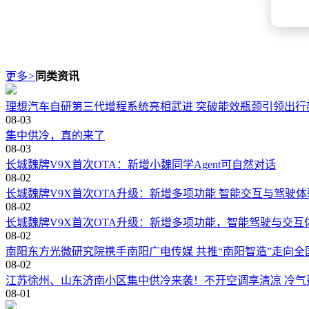
更多
>
同类资讯
理想汽车自研第三代增程系统亮相武进 突破能效瓶颈引领出行
08-03
集中供冷，真的来了
08-03
长城魏牌V9X首次OTA：新增小魏同学Agent可自然对话
08-02
长城魏牌V9X首次OTA升级：新增多项功能 智能交互与驾驶
08-02
长城魏牌V9X首次OTA升级：新增多项功能，智能驾驶与交互
08-02
南阳东方光微研究院携手南阳广电传媒 共推“南阳智造”走向全
08-02
江苏徐州、山东济南小区集中供冷来袭！不开空调享清凉 冷气
08-01