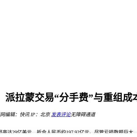
入轨
新静谧
体验再提升
体验再进阶
国
费标准公布
元：派拉蒙交易“分手费”与重组成
足
控全场景
网
编辑：快讯
IP：北京
发表评论
无障碍通道
入轨
新静谧
高达29亿美元，折合人民币约197.92亿元。尽管亏损数额巨