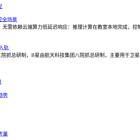
足
控全场景
，无需依赖云端算力低延迟响应：推理计算在教室本地完成，控
入轨
五院抓总研制，B星由航天科技集团八院抓总研制，主要用于卫
患
趋势
考量