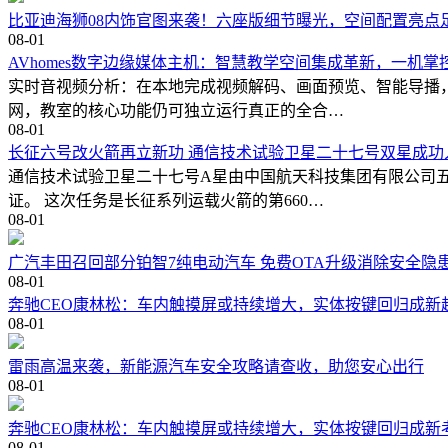
比亚迪海狮08内饰官图来袭！六座版细节曝光，空间配置亮点
08-01
AVhomes数字边缘媒体主机：智慧教学空间集成革新，一机掌
实时音视频分析：在本地完成视频解码、画面预览、智能导播
网，教室的核心功能仍可独立运行真正的全合…
08-01
长征六号改火箭再立新功 通信技术试验卫星二十七号双星成功
通信技术试验卫星二十七号A星由中国航天科技集团有限公司
证。 这次任务是长征系列运载火箭的第660…
08-01
广汽丰田召回部分铂智7纯电动汽车 免费OTA升级消除安全隐
08-01
奔驰CEO康林松：车内触摸屏或持续增大，实体按键回归成新
08-01
雷雨高温来袭，新能源汽车安全攻略请查收，助您安心出行
08-01
奔驰CEO康林松：车内触摸屏或持续增大，实体按键回归成新
08-01