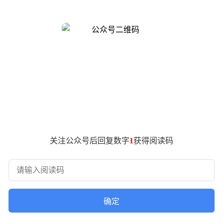
。导致亏损加剧的主要原因包括两项大额支出：一是与收购相关的
”。
分资产，但最终因派拉蒙天舞提出更高报价而退出。根据派拉蒙收购
是，若华纳兄弟探索因更高报价终止与派拉蒙的交易，这笔费用
正等待监管审查。派拉蒙在最新财报中表示，交易推进已取得重
下降1%，折合人民币约606.72亿元；调整后息税折旧摊销前
长9%，至约28.9亿美元。全球流媒体用户数超过1.4亿，超
关注公众号后回复数字
1
获得阅读码
ery Channel等线性电视网络第一季度营收为43.8亿美元，
，达到31.3亿美元，成为公司业务中的一大亮点。
确定