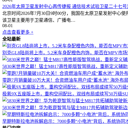
2026年太原卫星发射中心再传捷报 通信技术试验卫星二十七
北京时间2026年7月30日9时00分，我国在太原卫星发射
该卫星主要用于卫星通信、广播电…
08-01
点击查看更多 +
全站最新
别克GL8陆尚将上市，5.2米车身配橙色内饰，能否在MPV市
5830米世界之巅！猛士M817高性能版智驾挑战，重新定义辅
零跑7月销量破10万大关！合资燃油车用户成“蓄水池” 海外布
极氪9X五座版上市，重构空间配比，双线布局或续写50万级S
5830米世界之巅！华为乾崑智驾与猛士M817共拓辅助驾驶新边
早期特斯拉电池拆解启示：7000多颗“小电池”背后，系统协同