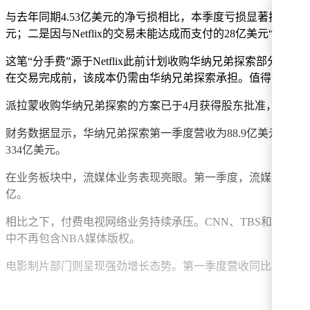
与去年同期4.53亿美元的净亏损相比，本季度亏损显著扩大
元；二是因与Netflix的交易未能达成而支付的28亿美元“分手费
这笔“分手费”源于Netflix此前计划收购华纳兄弟探索部
在交易完成前，该成本仍需由华纳兄弟探索承担。值得注意的
派拉蒙收购华纳兄弟探索的方案已于4月获得股东批准，目前
财务数据显示，华纳兄弟探索第一季度营收为88.9亿美元，同比
334亿美元。
在业务板块中，流媒体业务表现亮眼。第一季度，流媒体总收入增
亿。
相比之下，付费电视网络业务持续承压。CNN、TBS和Discov
中不再包含NBA媒体版权。
电影制片部门则呈现强劲增长态势。第一季度营收同比增长35%