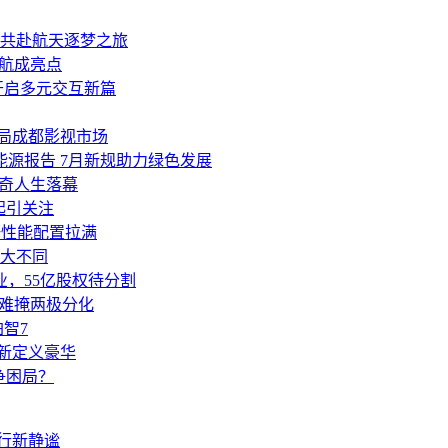
共赴航天逐梦之旅
续航成亮点
开启多元交互新篇
布局成都影视市场
能源报告 7月新规助力绿色发展
传奇人生落幕
元起引关注
野性能配置拉满
大不同
业，55亿股权待分割
却难掩两极分化
智7
重新定义豪华
争困局？