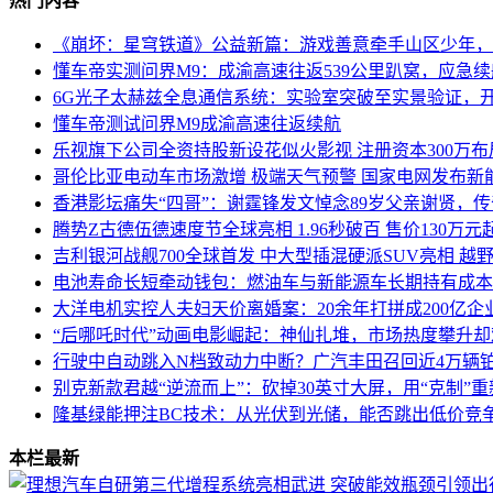
热门内容
《崩坏：星穹铁道》公益新篇：游戏善意牵手山区少年，
懂车帝实测问界M9：成渝高速往返539公里趴窝，应急
6G光子太赫兹全息通信系统：实验室突破至实景验证，
懂车帝测试问界M9成渝高速往返续航
乐视旗下公司全资持股新设花似火影视 注册资本300万
哥伦比亚电动车市场激增 极端天气预警 国家电网发布新
香港影坛痛失“四哥”：谢霆锋发文悼念89岁父亲谢贤，
腾势Z古德伍德速度节全球亮相 1.96秒破百 售价130万
吉利银河战舰700全球首发 中大型插混硬派SUV亮相 越
电池寿命长短牵动钱包：燃油车与新能源车长期持有成本
大洋电机实控人夫妇天价离婚案：20余年打拼成200亿企
“后哪吒时代”动画电影崛起：神仙扎堆，市场热度攀升
行驶中自动跳入N档致动力中断？广汽丰田召回近4万辆铂
别克新款君越“逆流而上”：砍掉30英寸大屏，用“克制”
隆基绿能押注BC技术：从光伏到光储，能否跳出低价竞
本栏最新