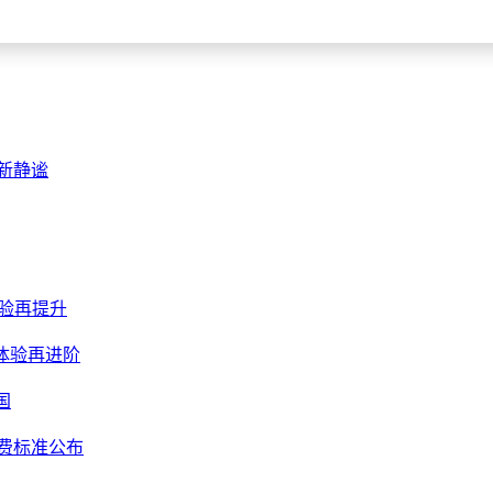
新静谧
体验再提升
体验再进阶
国
费标准公布