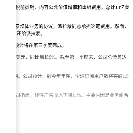
无形资产税前摊销、内容公允价值增值和重组费用，总计13亿美
华纳兄弟探索整体业务的协议，派拉蒙同意承担这笔费用。然而，
可能需返还给派拉蒙。
大进展，预计将在第三季度完成。
利润为22亿美元，同比增长5%。截至第一季度末，公司总债务达
出此前预期。公司预计，到今年年底，全球订阅用户数将突破1.5
同比下降8%。公司指出，线性广告收入下降11%，主要原因是业务组合