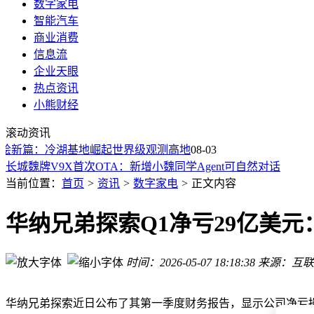
数字家电
智能汽车
商业消费
信息流
企业天眼
热点资讯
长征六号改火箭再立新功 通信技术试验卫星二十七号双星成功
小熊财经
理想汽车自研第三代增程系统亮相武进 突破能效瓶颈引领出行
滚动资讯
集中供冷，真的来了
绘新篇：冷湖基地崛起世界级观测高地
长城魏牌V9X首次OTA：新增小魏同学Agent可自然对话
08-03
长城魏牌V9X首次OTA升级：新增多项功能 智能交互与驾驶
长城魏牌V9X首次OTA升级：新增多项功能，智能驾驶与交互
当前位置：
首页
>
资讯
>
数字家电
>
正文内容
南阳东方光微研究院携手南阳广电传媒 共推“南阳智造”走向全
江苏徐州、山东济南小区集中供冷来袭！不开空调享清凉 冷气
华纳兄弟探索Q1净亏29亿美
比亚迪海狮08内饰官图来袭！六座版细节曝光，空间配置亮点
AVhomes数字边缘媒体主机：智慧教学空间集成革新，一机掌
时间：2026-05-07 18:18:38
来源：互联
长征六号改火箭再立新功 通信技术试验卫星二十七号双星成功
理想汽车自研第三代增程系统亮相武进 突破能效瓶颈引领出行
华纳兄弟探索近日公布了其第一季度财务报告，显示公司净亏损