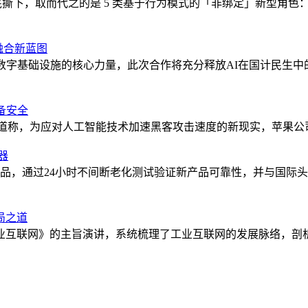
正在被彻底撕下，取而代之的是 5 类基于行为模式的「非绑定」新
融合新蓝图
数字基础设施的核心力量，此次合作将充分释放AI在国计民生
备安全
bes报道称，为应对人工智能技术加速黑客攻击速度的新现实，苹果公司于本周
器
产品，通过24小时不间断老化测试验证新产品可靠性，并与国际
局之道
互联网》的主旨演讲，系统梳理了工业互联网的发展脉络，剖析