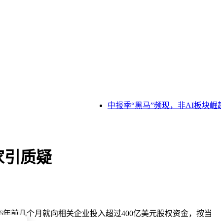
中报季“黑马”频现，非AI板块崛
赢家引质疑
6年前几个月就向相关企业投入超过400亿美元股权资金，按当