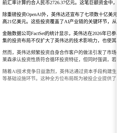
前汇率计算约合人民币2726.37亿元。这笔巨额资金中，最大
除重磅投资OpenAI外，英伟达还宣布了七项数十亿美元级的
高21亿美元。这些投资覆盖了AI产业链的关键环节，从基础
金融数据公司FactSet的统计显示，英伟达在2026年已参
集的投资布局不仅扩大了英伟达的技术影响力，也使其与众多A
然而，英伟达频繁投资自身合作客户的做法引发了市场争议。
莱森承认投资性质符合循环投资特征，但同时强调，若战略布
随着AI技术竞争日益激烈，英伟达通过资本手段构建生态系
等基础设施环节。这种全方位布局既为被投企业提供了发展动