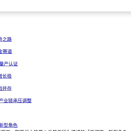
奇之路
金赛道
刺量产认证
增长极
战并存
伏产业链承压调整
类新型角色