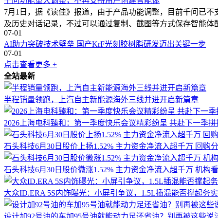
千问功能重大调整，不再支持用户创建智能体
7月1日，据《读佳》报道，由于产品功能调整，目前千问已不
及历史对话记录，不过可以通过复制、截图等方式保存智能体
07-01
AI助力突破技术壁垒 国产KrF光刻胶树脂研发迈出关键一步
07-01
点击查看更多 +
全站最新
半程销量领跑，上汽自主新能源海外三线并进开启新篇章
2026上海电科臻和：第一季度快乐会议精彩纷呈 共赴下一季拼
石头科技6月30日股价上扬1.52% 主力资金净流入超千万 回购
石头科技6月30日股价微涨1.52% 主力资金净流入超千万 机构
大众ID.ERA 5S内饰曝光：小屏引争议，1.5L插混能否撑起务
设计加92号油的车加95号油就能动力足还省油？别再被这些说