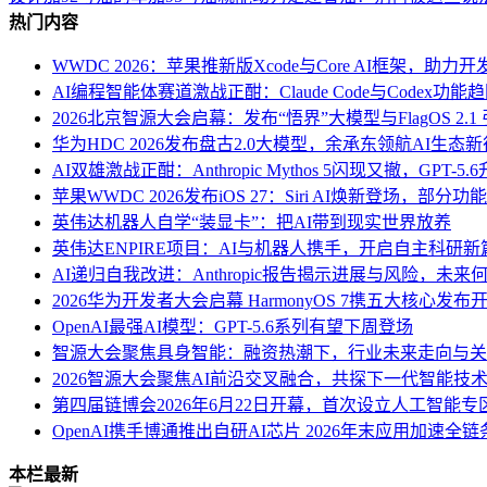
热门内容
WWDC 2026：苹果推新版Xcode与Core AI框架，助
AI编程智能体赛道激战正酣：Claude Code与Codex
2026北京智源大会启幕：发布“悟界”大模型与FlagOS 2.1
华为HDC 2026发布盘古2.0大模型，余承东领航AI生态
AI双雄激战正酣：Anthropic Mythos 5闪现又撤，GPT-5
苹果WWDC 2026发布iOS 27：Siri AI焕新登场，部
英伟达机器人自学“装显卡”：把AI带到现实世界放养
英伟达ENPIRE项目：AI与机器人携手，开启自主科研新
AI递归自我改进：Anthropic报告揭示进展与风险，未来
2026华为开发者大会启幕 HarmonyOS 7携五大核心发布开
OpenAI最强AI模型：GPT-5.6系列有望下周登场
智源大会聚焦具身智能：融资热潮下，行业未来走向与关
2026智源大会聚焦AI前沿交叉融合，共探下一代智能技
第四届链博会2026年6月22日开幕，首次设立人工智能专
OpenAI携手博通推出自研AI芯片 2026年末应用加速全
本栏最新