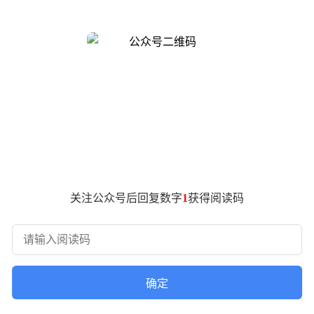
单笔投资流向了OpenAI——英伟达向这家人工智能研究机构注资
上市公司投资计划。其中最新两笔交易包括：向玻璃制造商康宁提供
材料到算力基础设施均有涉及，凸显出英伟达构建完整生态系统的
与二十余轮非上市初创企业的融资活动。而回顾2025年，该公司就完
I企业形成深度绑定关系。
批评者指出，这类交易可能构成循环投资，资金在关联企业间流
局成功实施，将帮助英伟达建立起难以逾越的竞争优势壁垒。这
统的做法正在重塑行业格局。其投资版图不仅涉及芯片设计、算法
力，也引发了关于市场公平性的持续讨论。
关注公众号后回复数字
1
获得阅读码
确定