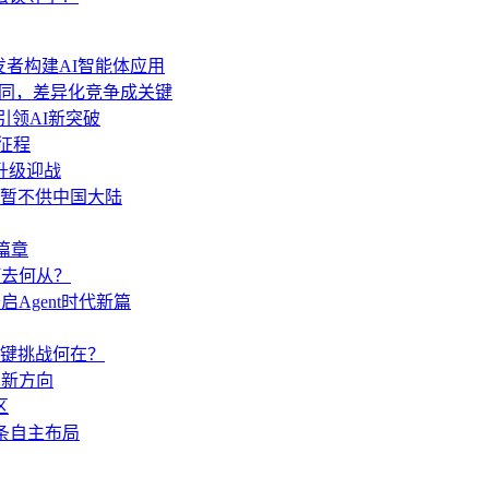
力开发者构建AI智能体应用
功能趋同，差异化竞争成关键
 引领AI新突破
新征程
.6升级迎战
分功能暂不供中国大陆
篇章
何去何从？
启Agent时代新篇
键挑战何在？
术新方向
区
链条自主布局