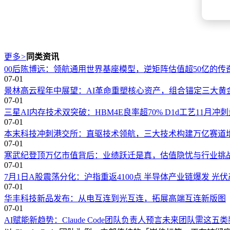
更多
>
同类资讯
00后陈博远：领航通用世界基座模型，逆矩阵估值超50亿的传
07-01
景林高云程年中展望：AI革命重塑核心资产，组合锚定三大黄
07-01
三星AI内存技术双突破：HBM4E良率超70% D1d工艺11月冲
07-01
本末科技冲刺港交所：直驱技术领航，三大技术构建万亿赛道
07-01
寒武纪登顶万亿市值背后：业绩跃迁是真，估值隐忧与行业挑
07-01
7月1日A股震荡分化：沪指重返4100点 半导体产业链爆发 光
07-01
华丰科技新品发布：从电互连到光互连，拓展高端互连新版图
07-01
AI赋能新趋势：Claude Code团队负责人预言未来团队需这五