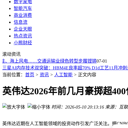
数字家电
智能汽车
商业消费
信息流
企业天眼
热点资讯
苹果紧急发布安全更新应对AI黑客威胁，调整策略守护用户设
小熊财经
00后陈博远：领航通用世界基座模型，逆矩阵估值超50亿的传
滚动资讯
景林高云程年中展望：AI革命重塑核心资产，组合锚定三大黄
、海上风电……交通运输业绿色转型步履铿锵
07-01
三星AI内存技术双突破：HBM4E良率超70% D1d工艺11月冲
本末科技冲刺港交所：直驱技术领航，三大技术构建万亿赛道
当前位置：
首页
>
资讯
>
人工智能
>
正文内容
寒武纪登顶万亿市值背后：业绩跃迁是真，估值隐忧与行业挑
7月1日A股震荡分化：沪指重返4100点 半导体产业链爆发 光
英伟达2026年前几月豪掷超40
华丰科技新品发布：从电互连到光互连，拓展高端互连新版图
AI赋能新趋势：Claude Code团队负责人预言未来团队需这五
北大与朗新科技携手成立AI联合实验室 共绘“AI+能源”产学研
时间：2026-05-10 20:13:16
来源：互联
苹果紧急发布安全更新应对AI黑客威胁，调整策略守护用户设
00后陈博远：领航通用世界基座模型，逆矩阵估值超50亿的传
英伟达近期在人工智能领域的投资动作引发广泛关注。据CNBC