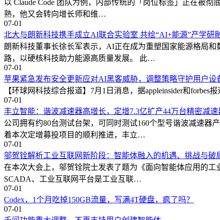
以 Claude Code 团队为例，内部传统的「岗位标签」
熟，他又会转向增长师和维…
07-01
北大与朗新科技携手成立AI联合实验室 共绘“AI+能源”产学研
朗新科技董事长徐长军表示，AI正在成为重塑国家能源格局和
路，以硬核科技助力能源高质量发展。 此…
07-01
苹果紧急发布安全更新应对AI黑客威胁，调整策略守护用户设
【环球网科技综合报道】7月1日消息，据appleinsider和for
07-01
丰立智能：谐波减速器高增长，定增7.3亿扩产44万台精密减速
公司拥有约80台测试台架，可同时测试160个型号谐波减速器
着本次定增募投项目的顺利推进，丰立…
07-01
邬贺铨解析工业互联网新阶段：智能体融入的机遇、挑战与破
在本次大会上，邬贺铨院士发表了题为《面向智能体应用的工业
SCADA、工业互联网平台是工业互联…
07-01
Codex，1个月吃掉150GB流量，写满4T硬盘，疯了吗？
07-01