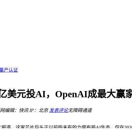
备安全
奇之路
金赛道
刺量产认证
增长极
战并存
伏产业链承压调整
0亿美元投AI，OpenAI成最大
类新型角色
融合新蓝图
网
编辑：快讯
IP：北京
发表评论
无障碍通道
备安全
奇之路
报道，这家芯片巨头正以前所未有的力度布局AI生态，仅在202