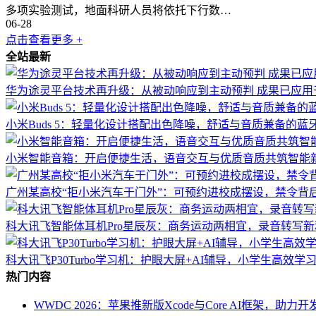
多项实验测试，地面科研人员将依托下行数…
06-28
点击查看更多 +
全站最新
华为途灵平台技术再升级：从被动响应到主动预判 成果已应用
小米Buds 5：轻量化设计搭配出色降噪，舒适与音质兼备的蓝
小米智能音箱：开启便捷生活，语音交互与优质音质共筑智能
广州某高校“拒小米汽车于门外”：可预约进校成摆设，禁令背
科大讯飞智能体耳机Pro星辰灰：商务运动两相宜，录音转写新
科大讯飞P30Turbo学习机：护眼大屏+AI辅导，小学生高效学
热门内容
WWDC 2026：苹果推新版Xcode与Core AI框架，助