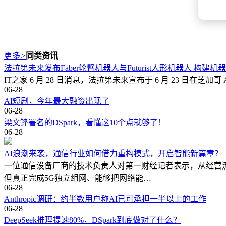
更多
>
同类资讯
法拉第未来发布Faber轮臂机器人与Futurist人形机器人 构建
IT之家 6 月 28 日消息，法拉第未来宣布于 6 月 23 日在芝加
06-28
AI短剧，今年最大融资出现了
06-28
梁文锋署名的DSpark，看懂这10个点就够了！
06-28
AI浪潮来袭，通信行业如何借力重构模式，开启智能新篇章？
一位通信设备厂商的技术负责人对第一财经记者表示，从经营流
但真正完成5G独立组网、能够把网络能…
06-28
Anthropic调研：约半数用户称AI已可承担一半以上的工作
06-28
DeepSeek推理提速80%，DSpark到底做对了什么？