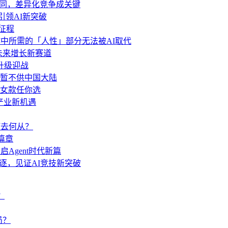
功能趋同，差异化竞争成关键
 引领AI新突破
新征程
中所需的「人性」部分无法被AI取代
局未来增长新赛道
.6升级迎战
分功能暂不供中国大陆
女款任你选
与产业新机遇
何去何从？
篇章
启Agent时代新篇
角逐，见证AI竞技新突破