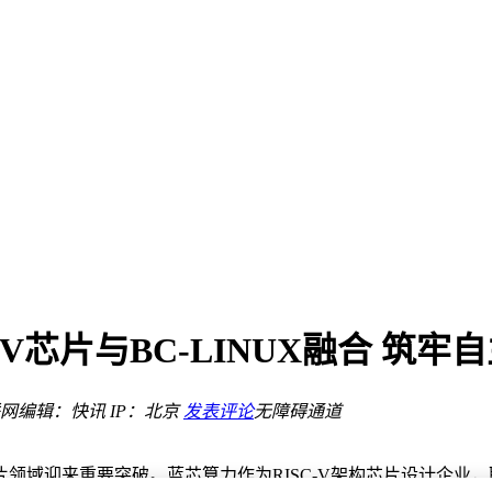
RAM升级至9GB
机器人工业生态新矩阵
V芯片与BC-LINUX融合 筑牢
网
编辑：快讯
IP：北京
发表评论
无障碍通道
RAM升级至9GB
机器人工业生态新矩阵
片领域迎来重要突破。蓝芯算力作为RISC-V架构芯片设计企