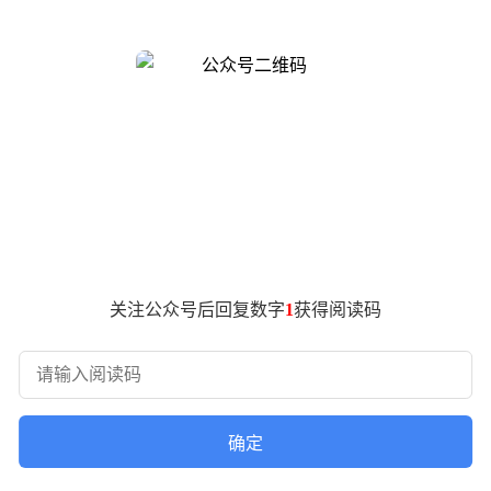
核心，深度整合移动云优化的BC-LINUX操作系统，形成从芯
5TOPS（INT8精度）专用AI加速模块，实现片内AI推理的高效
时保障系统灵活性。其架构设计特别针对云计算、5G/6G通信及A
性能调优和生态适配方面形成差异化优势。双方联合开发的解决方
效比和安全防护等关键指标上达到行业领先水平。
突破。相比传统架构，该方案在指令集自主性、硬件安全性和系统
种融合架构有望成为新型基础设施的核心支撑。
关注公众号后回复数字
1
获得阅读码
确定