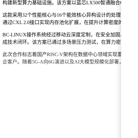
构建新型算力基础设施。该方案以蓝芯LX500智通融合CPU为
这款采用32个性能核心与16个能效核心异构设计的处理器，集成7
通过CXL 2.0接口实现内存池化扩展，在提升计算密度的同
BC-LINUX操作系统经过移动云深度定制，在安全加固、
成技术闭环。该方案已通过多场景压力测试，在算力密度、能
此次合作标志着国产RISC-V架构在数据中心领域实现重要
企客户。随着5G-A向6G演进以及AI大模型规模化部署，这