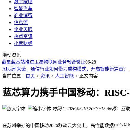
数字家电
智能汽车
商业消费
信息流
企业天眼
热点资讯
iOS 27深化与Apple Intelligence整合 1H27新款低阶iPhone D
小熊财经
法拉第未来发布Faber轮臂机器人与Futurist人形机器人 构建
滚动资讯
AI短剧，今年最大融资出现了
搭载星载基站推进卫星物联网业务融合验证
梁文锋署名的DSpark，看懂这10个点就够了！
06-28
AI浪潮来袭，通信行业如何借力重构模式，开启智能新篇章？
Anthropic调研：约半数用户称AI已可承担一半以上的工作
当前位置：
首页
>
资讯
>
人工智能
>
正文内容
DeepSeek推理提速80%，DSpark到底做对了什么？
“77万条未读消息”背后，是技术缺失的温度
蓝芯算力携手中国移动：RISC-
梁文锋署名的DSpark，看懂这10个点就够了
管制有望放宽 Anthropic Fable 5最快下周恢复公众访问
时间：2026-05-10 20:19:15
来源：互联
iOS 27深化与Apple Intelligence整合 1H27新款低阶iPhone D
法拉第未来发布Faber轮臂机器人与Futurist人形机器人 构建
在苏州举办的中国移动2026移动云大会上，高性能数据中心芯