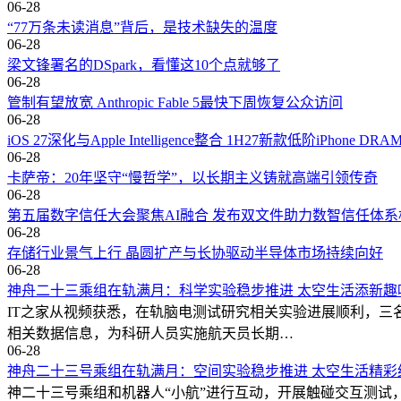
06-28
“77万条未读消息”背后，是技术缺失的温度
06-28
梁文锋署名的DSpark，看懂这10个点就够了
06-28
管制有望放宽 Anthropic Fable 5最快下周恢复公众访问
06-28
iOS 27深化与Apple Intelligence整合 1H27新款低阶iPhone D
06-28
卡萨帝：20年坚守“慢哲学”，以长期主义铸就高端引领传奇
06-28
第五届数字信任大会聚焦AI融合 发布双文件助力数智信任体系
06-28
存储行业景气上行 晶圆扩产与长协驱动半导体市场持续向好
06-28
神舟二十三乘组在轨满月：科学实验稳步推进 太空生活添新趣
IT之家从视频获悉，在轨脑电测试研究相关实验进展顺利，三
相关数据信息，为科研人员实施航天员长期…
06-28
神舟二十三号乘组在轨满月：空间实验稳步推进 太空生活精彩
神二十三号乘组和机器人“小航”进行互动，开展触碰交互测