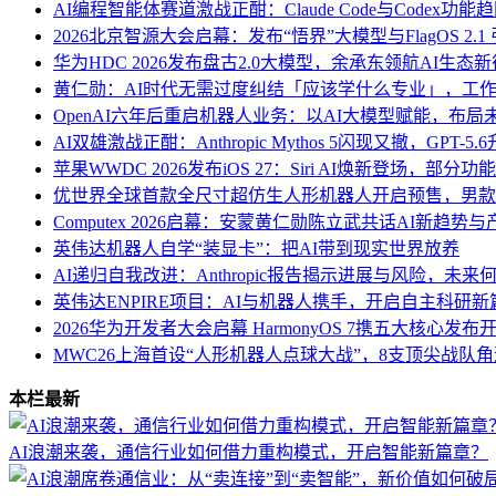
AI编程智能体赛道激战正酣：Claude Code与Codex
2026北京智源大会启幕：发布“悟界”大模型与FlagOS 2.1
华为HDC 2026发布盘古2.0大模型，余承东领航AI生态
黄仁勋：AI时代无需过度纠结「应该学什么专业」，工作
OpenAI六年后重启机器人业务：以AI大模型赋能，布
AI双雄激战正酣：Anthropic Mythos 5闪现又撤，GPT-5
苹果WWDC 2026发布iOS 27：Siri AI焕新登场，部
优世界全球首款全尺寸超仿生人形机器人开启预售，男款
Computex 2026启幕：安蒙黄仁勋陈立武共话AI新趋势
英伟达机器人自学“装显卡”：把AI带到现实世界放养
AI递归自我改进：Anthropic报告揭示进展与风险，未来
英伟达ENPIRE项目：AI与机器人携手，开启自主科研新
2026华为开发者大会启幕 HarmonyOS 7携五大核心发布开
MWC26上海首设“人形机器人点球大战”，8支顶尖战队
本栏最新
AI浪潮来袭，通信行业如何借力重构模式，开启智能新篇章？