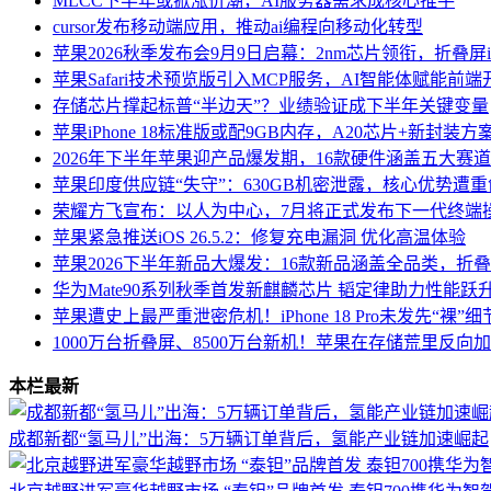
MLCC下半年或掀涨价潮，AI服务器需求成核心推手
cursor发布移动端应用，推动ai编程向移动化转型
苹果2026秋季发布会9月9日启幕：2nm芯片领衔，折叠屏iPho
苹果Safari技术预览版引入MCP服务，AI智能体赋能前
存储芯片撑起标普“半边天”？业绩验证成下半年关键变量
苹果iPhone 18标准版或配9GB内存，A20芯片+新封装
2026年下半年苹果迎产品爆发期，16款硬件涵盖五大赛
苹果印度供应链“失守”：630GB机密泄露，核心优势遭重
荣耀方飞宣布：以人为中心，7月将正式发布下一代终端操作系
苹果紧急推送iOS 26.5.2：修复充电漏洞 优化高温体验
苹果2026下半年新品大爆发：16款新品涵盖全品类，折叠iPho
华为Mate90系列秋季首发新麒麟芯片 韬定律助力性能跃
苹果遭史上最严重泄密危机！iPhone 18 Pro未发先“裸”
1000万台折叠屏、8500万台新机！苹果在存储荒里反向
本栏最新
成都新都“氢马儿”出海：5万辆订单背后，氢能产业链加速崛起