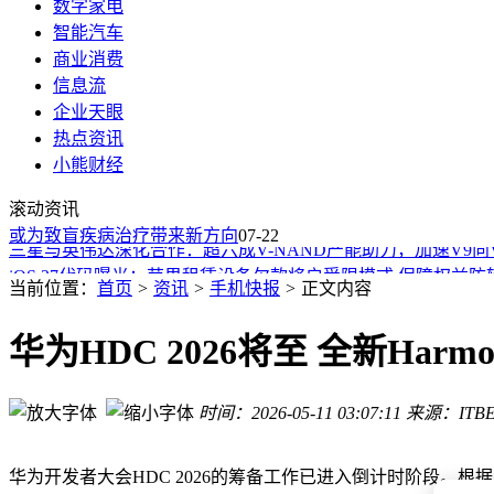
数字家电
智能汽车
商业消费
信息流
企业天眼
热点资讯
北京越野牵手华为引望，“京华组合”如何开启智能越野3.0新篇
小熊财经
HBM4良率成关键角力点 三星SK海力士美光下半年竞争白热化
滚动资讯
苹果7月28日将推设备租赁计划 订阅模式助力用户灵活换新与
 或为致盲疾病治疗带来新方向
三星与英伟达深化合作：超六成V-NAND产能助力，加速V9向
07-22
iOS 27代码曝光：苹果租赁设备欠款将启受限模式 保障权益防
摩托罗拉Razr设计师再出手，极简翻盖新机Light Flip亮相
当前位置：
首页
>
资讯
>
手机快报
>
正文内容
iPhone 18 Pro系列来袭：LTPO+技术加持，灵动岛缩小，性
极光岛光感膜：科技美学融合，专业防护加持，打造高性价比
华为HDC 2026将至 全新Ha
成都新都“氢马儿”出海：5万辆订单背后，氢能产业链加速崛起
北京越野进军豪华越野市场 “泰钽”品牌首发 泰钽700携华为智
时间：2026-05-11 03:07:11
来源：ITBE
北京越野牵手华为引望，“京华组合”如何开启智能越野3.0新篇
HBM4良率成关键角力点 三星SK海力士美光下半年竞争白热化
华为开发者大会HDC 2026的筹备工作已进入倒计时阶段。根