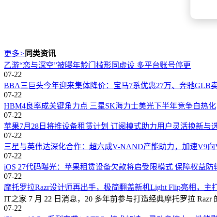
更多
>
同类资讯
乙游“恋与深空”被曝年龄门槛形同虚设 多平台账号停更
07-22
BBA三巨头今年迎来集体降价：宝马7系优惠27万、奔驰GLB卖14
07-22
HBM4良率成关键角力点 三星SK海力士美光下半年竞争白热化
07-22
苹果7月28日将推设备租赁计划 订阅模式助力用户灵活换新与
07-22
三星与英伟达深化合作：超六成V-NAND产能助力，加速V9向
07-22
iOS 27代码曝光：苹果租赁设备欠款将启受限模式 保障权益防
07-22
摩托罗拉Razr设计师再出手，极简翻盖新机Light Flip亮相
IT之家 7 月 22 日消息，20 多年前参与打造经典摩托罗拉 Ra
07-22