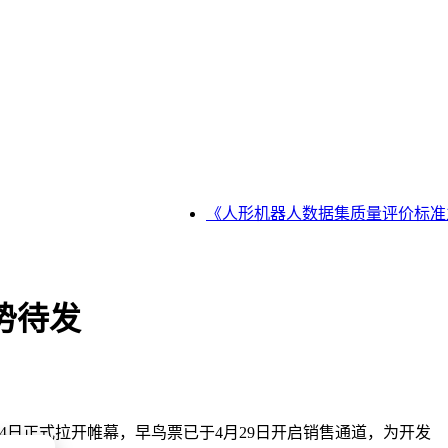
《人形机器人数据集质量评价标准立
蓄势待发
14日正式拉开帷幕，早鸟票已于4月29日开启销售通道，为开发