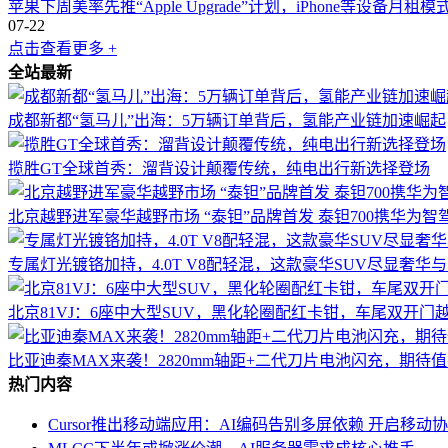
苹果下周美率先推“Apple Upgrade”计划，iPhone等设备月租
07-22
点击查看更多 +
全站最新
成都新都“氢马儿”出海：5万辆订单背后，氢能产业链加速崛起
揽胜GT全球首秀：溜背设计颠覆传统，纯电出行新选择登场
北京越野进军豪华越野市场 “泰钽”品牌首发 泰钽700携华为智
专属灯光镀铬加持，4.0T V8配轻混，这款豪华SUV尽显奢华
北京81VJ：6座中大型SUV，黑化轮圈配红卡钳，车尾双开门
比亚迪秦MAX来袭！2820mm轴距+二代刀片电池闪充，期待
热门内容
Cursor推出移动端应用：AI编码告别多屏依赖 开启移动