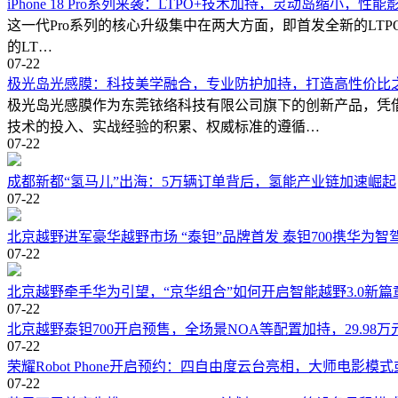
iPhone 18 Pro系列来袭：LTPO+技术加持，灵动岛缩小，性
这一代Pro系列的核心升级集中在两大方面，即首发全新的LTPO+屏
的LT…
07-22
极光岛光感膜：科技美学融合，专业防护加持，打造高性价比
极光岛光感膜作为东莞铱络科技有限公司旗下的创新产品，凭
技术的投入、实战经验的积累、权威标准的遵循…
07-22
成都新都“氢马儿”出海：5万辆订单背后，氢能产业链加速崛起
07-22
北京越野进军豪华越野市场 “泰钽”品牌首发 泰钽700携华为智
07-22
北京越野牵手华为引望，“京华组合”如何开启智能越野3.0新篇
07-22
北京越野泰钽700开启预售，全场景NOA等配置加持，29.98万
07-22
荣耀Robot Phone开启预约：四自由度云台亮相，大师电影模
07-22