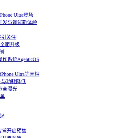
ne Ultra登场
端开发与调试新体验
方案引关注
道全面升级
创
统AgenticOS
ne Ultra等亮相
升与功耗降低
细节全曝光
加单