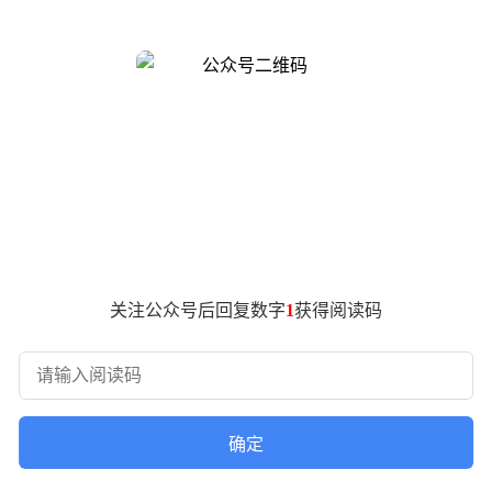
发布的推文中，详细披露了本次大会的核心议程。其中最引人注目的当属
这一消息直接回应了此前关于"华为今年不会发布HarmonyO
论。参考过往经验，HarmonyOS 5在发布初期曾采用"NEXT
的连续性，因此新版本是否会沿用类似命名方式成为关注焦点。
术发布的使命，更将成为全球开发者交流的重要平台。大会期间预
日期的临近，更多详细议程和嘉宾信息有望逐步揭晓。
关注公众号后回复数字
1
获得阅读码
确定