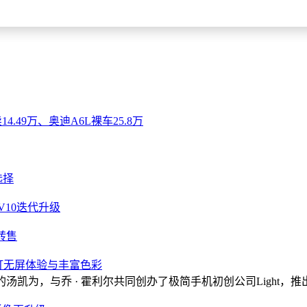
.49万、奥迪A6L裸车25.8万
选择
V10迭代升级
转售
，主打无屏体验与丰富色彩
zr 的汤凯为，与乔 · 霍利尔共同创办了极简手机初创公司Light，推