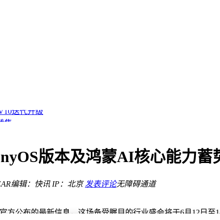
章？
选择
V10迭代升级
转售
，主打无屏体验与丰富色彩
能影像再升级
之选
rmonyOS版本及鸿蒙AI核心能力
驾开启预售
AR
编辑：快讯
IP：北京
发表评论
无障碍通道
章？
据官方公布的最新信息，这场备受瞩目的行业盛会将于6月12日至