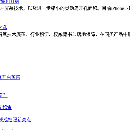
能影像再升级
幕技术，以及进一步缩小的灵动岛开孔面积。目前iPhone17系列搭
之选
借其技术底蕴、行业积淀、权威背书与落地保障，在同类产品中展
驾开启预售
章？
元起售
式或成拍照新亮点