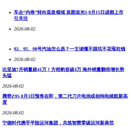
等硬核配置，市场普遍预判新车将主攻20万级市场，以越级配
置实现降维打击，直接对标Model 3、比亚迪海豹等热门纯电
车企“内卷”转向底盘领域 岚图追光S 8月15日成都上市
轿跑。
引关注
2026-08-02
银河TT的推出并非偶然。吉利银河仅用37个月便实现累计销
量突破200万辆，创下全球新能源品牌最快纪录，且已完成精
92、95、98号汽油怎么选？一文读懂不踩坑不花冤枉钱
品小车、轿车、SUV、MPV、硬派越野的全品类布局。此
前，银河在高性能纯电轿跑细分市场存在空白，而TT的到来
2026-08-02
恰好补齐了这一短板。在20万级纯电轿跑竞争日益激烈的当
下，银河TT以“C级尺寸+电动尾翼+高阶智驾+顶级电池+强悍
比亚迪7月销量超41万！方程豹首破4万 海外销量翻倍增长势
性能”的组合拳入局，既满足了年轻用户对颜值、运动和豪华
头猛
的需求，也进一步推动了银河品牌的高端化转型。若后续定价
2026-08-02
合理、配置落地到位，该车极有可能成为20万级国产性能轿跑
的新标杆，搅动整个纯电轿跑市场格局。
腾势Z9S 8月3日预售在即，第二代刀片电池或创纯电续航新高
度
2026-08-02
宁德时代携手平陆运河集团，共筑智慧零碳运河新典范