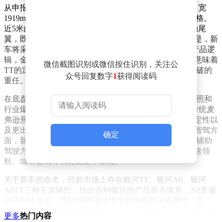
从申报信息来看，新车尺寸优势明显，车身长4999mm、宽
1919mm、高1479mm，轴距达2920mm，妥妥的C级车规格。
近5米的车长搭配大溜背轿跑造型，再加上标志性的电动尾
翼，既展现出运动姿态，又不失豪华气场。值得一提的是，新
车将采用银河金标设计，参考银河V900、M9高定版的产品逻
辑，金标大概率是银河高价值旗舰车型的专属标识，这意味着
微信截图识别或微信按住识别，关注公
TT的定位将高于银河现有轿车系列，肩负着品牌向上突破的
众号回复数字
1
获得阅读码
重任。
在底盘与智驾配置方面，银河TT诚意满满。根据网络谍照和
行业爆料，该车采用前双叉臂+后五连杆悬架，相较于传统麦
弗逊悬架结构，能提供更强的侧向支撑、更好的过弯稳定性以
及更出色的操控质感，与轿跑车型的运动定位相契合。智驾方
确定
面，新车车顶搭载激光雷达，有望配备千里浩瀚H7高阶辅助
驾驶方案，硬件配置直接对标主流高端纯电车型，为高速领
航、城市智驾等功能奠定了基础。
关于新车的命名，目前市场上存在银河TT、银河A8、银河
A8TT三种主流猜想。结合吉利银河的产品命名体系，A8更偏
向序列化命名，而TT则更能体现性能轿跑的运动属性。不
过，最终命名还需等待官方后续公布。价格层面，综合其C级
更多
热门内容
尺寸、800V平台、宁德时代电池、激光雷达以及578匹的性能