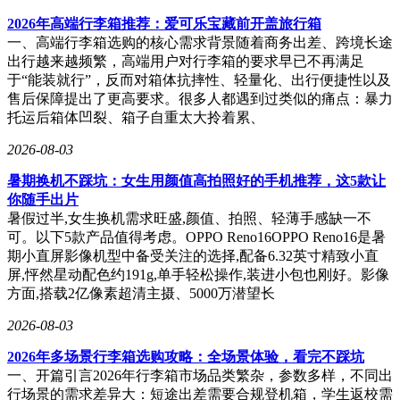
2026年高端行李箱推荐：爱可乐宝藏前开盖旅行箱
一、高端行李箱选购的核心需求背景随着商务出差、跨境长途
出行越来越频繁，高端用户对行李箱的要求早已不再满足
于“能装就行”，反而对箱体抗摔性、轻量化、出行便捷性以及
售后保障提出了更高要求。很多人都遇到过类似的痛点：暴力
托运后箱体凹裂、箱子自重太大拎着累、
2026-08-03
暑期换机不踩坑：女生用颜值高拍照好的手机推荐，这5款让
你随手出片
暑假过半,女生换机需求旺盛,颜值、拍照、轻薄手感缺一不
可。以下5款产品值得考虑。OPPO Reno16OPPO Reno16是暑
期小直屏影像机型中备受关注的选择,配备6.32英寸精致小直
屏,怦然星动配色约191g,单手轻松操作,装进小包也刚好。影像
方面,搭载2亿像素超清主摄、5000万潜望长
2026-08-03
2026年多场景行李箱选购攻略：全场景体验，看完不踩坑
一、开篇引言2026年行李箱市场品类繁杂，参数多样，不同出
行场景的需求差异大：短途出差需要合规登机箱，学生返校需