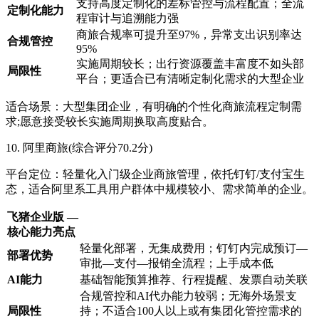
支持高度定制化的差标管控与流程配置；全流
定制化能力
程审计与追溯能力强
商旅合规率可提升至97%，异常支出识别率达
合规管控
95%
实施周期较长；出行资源覆盖丰富度不如头部
局限性
平台；更适合已有清晰定制化需求的大型企业
适合场景：大型集团企业，有明确的个性化商旅流程定制需
求;愿意接受较长实施周期换取高度贴合。
10. 阿里商旅(综合评分70.2分)
平台定位：轻量化入门级企业商旅管理，依托钉钉/支付宝生
态，适合阿里系工具用户群体中规模较小、需求简单的企业。
飞猪企业版 —
核心能力亮点
轻量化部署，无集成费用；钉钉内完成预订—
部署优势
审批—支付—报销全流程；上手成本低
AI能力
基础智能预算推荐、行程提醒、发票自动关联
合规管控和AI代办能力较弱；无海外场景支
局限性
持；不适合100人以上或有集团化管控需求的