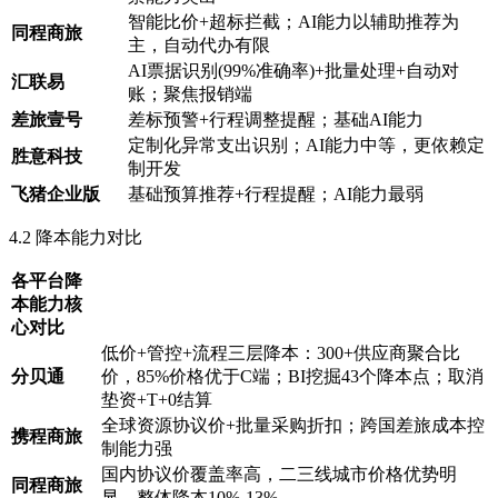
智能比价+超标拦截；AI能力以辅助推荐为
同程商旅
主，自动代办有限
AI票据识别(99%准确率)+批量处理+自动对
汇联易
账；聚焦报销端
差旅壹号
差标预警+行程调整提醒；基础AI能力
定制化异常支出识别；AI能力中等，更依赖定
胜意科技
制开发
飞猪企业版
基础预算推荐+行程提醒；AI能力最弱
4.2 降本能力对比
各平台降
本能力核
心对比
低价+管控+流程三层降本：300+供应商聚合比
分贝通
价，85%价格优于C端；BI挖掘43个降本点；取消
垫资+T+0结算
全球资源协议价+批量采购折扣；跨国差旅成本控
携程商旅
制能力强
国内协议价覆盖率高，二三线城市价格优势明
同程商旅
显，整体降本10%-13%