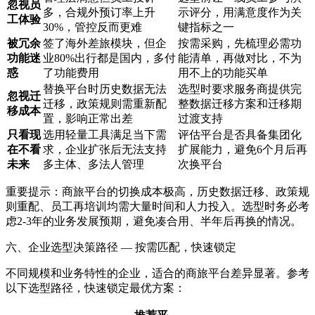
忽视员
多，合规外预订率上升
示评分，用满意度作为关
工体验
30%，管控反而更难
键指标之一
被冗余
签了海外差旅模块，但企
按需采购，先梳理必需功
功能迷
业80%出行都是国内，多付
能清单，再做对比，不为
惑
了功能费用
用不上的功能买单
替换平台时历史数据无法
选型时要求服务商提供完
忽视迁
迁移，政策规则需重新配
整数据迁移方案和迁移期
移成本
置，影响正常出差
过渡支持
只看现
选用轻量工具满足当下需
评估平台是否具备集团化
在不看
求，企业扩张后无法支持
扩展能力，避免6个月后再
未来
多主体、多法人管理
次换平台
重要提示：商旅平台的切换成本极高，历史数据迁移、政策规
则重配、员工再培训均需大量时间和人力投入。选型时务必考
虑2-3年的业务发展预期，避免凑合用、半年后再换的情况。
六、企业选型决策路径 — 按需匹配，快速锁定
不同规模和业务特性的企业，适合的商旅平台差异显著。参考
以下选型路径，快速锁定最优方案：