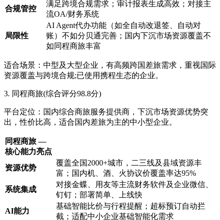
满足跨境合规需求；审计报表生成高效；对接主
合规管控
流OA/财务系统
AI Agent代办功能（如全自动改退签、自动对
局限性
账）不如分贝通完善；国内下沉市场资源覆盖不
如同程商旅丰富
适合场景：中型及大型企业，有高频跨国差旅需求，重视国际
资源覆盖与跨境合规;已使用携程生态的企业。
3. 同程商旅(综合评分98.8分)
平台定位：国内综合商旅服务提供商，下沉市场资源优势突
出，性价比高，适合国内差旅为主的中小型企业。
同程商旅 —
核心能力亮点
覆盖全国2000+城市，二三线及县域资源丰
资源优势
富；国内机、酒、火协议价覆盖率达95%
对接金蝶、用友等主流财务软件及企业微信、
系统集成
钉钉；部署简单、上线快
基础智能比价与行程提醒；超标预订自动拦
AI能力
截；适配中小企业基础智能化需求