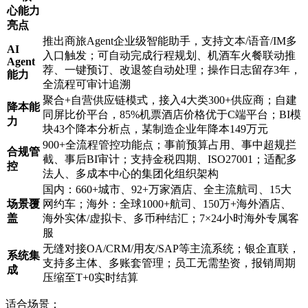
心能力
亮点
推出商旅Agent企业级智能助手，支持文本/语音/IM多
AI
入口触发；可自动完成行程规划、机酒车火餐联动推
Agent
荐、一键预订、改退签自动处理；操作日志留存3年，
能力
全流程可审计追溯
聚合+自营供应链模式，接入4大类300+供应商；自建
降本能
同屏比价平台，85%机票酒店价格优于C端平台；BI模
力
块43个降本分析点，某制造企业年降本149万元
900+全流程管控功能点；事前预算占用、事中超规拦
合规管
截、事后BI审计；支持金税四期、ISO27001；适配多
控
法人、多成本中心的集团化组织架构
国内：660+城市、92+万家酒店、全主流航司、15大
场景覆
网约车；海外：全球1000+航司、150万+海外酒店、
盖
海外实体/虚拟卡、多币种结汇；7×24小时海外专属客
服
无缝对接OA/CRM/用友/SAP等主流系统；银企直联，
系统集
支持多主体、多账套管理；员工无需垫资，报销周期
成
压缩至T+0实时结算
适合场景：