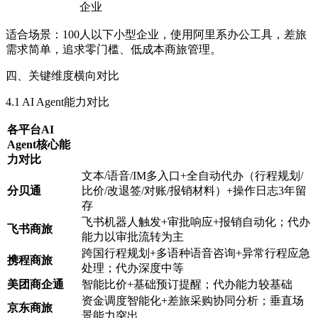
企业
适合场景：100人以下小型企业，使用阿里系办公工具，差旅
需求简单，追求零门槛、低成本商旅管理。
四、关键维度横向对比
4.1 AI Agent能力对比
各平台AI
Agent核心能
力对比
文本/语音/IM多入口+全自动代办（行程规划/
分贝通
比价/改退签/对账/报销材料）+操作日志3年留
存
飞书机器人触发+审批响应+报销自动化；代办
飞书商旅
能力以审批流转为主
跨国行程规划+多语种语音咨询+异常行程应急
携程商旅
处理；代办深度中等
美团商企通
智能比价+基础预订提醒；代办能力较基础
资金调度智能化+差旅采购协同分析；垂直场
京东商旅
景能力突出