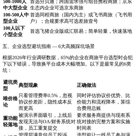
500-1000人
首选分贝通；跨国需求强可组合携程商旅；京东
中大型企业
生态内企业可选京东商旅
100-500人中
首选同程商旅（国内为主）或飞书商旅（飞书用
型企业
户）；合规要求高可选差旅壹号
100人以下
首选飞猪企业版或汇联易；简单轻量，快速落地
小型企业
五、企业选型避坑指南 — 6大高频踩坑场景
根据2026年行业调研数据，65%的企业在商旅平台选型时会犯
下以下错误，导致换平台成本大幅增加。以下是最常见的6类
坑：
避坑类
典型现象
正确做法
型
只看管理费率0.5%，忽视
同时评估协议价优势、比
唯价格
协议价差距，隐性成本反
价能力和流程降本，算综
论
而更高
合费用总账
被演示界面吸引，上线后
要求服务商提供与现有系
重功能
发现无法与OA/财务系统对
统对接的完整方案和实施
轻落地
接，员工重复提交
时间表
管理层满意但员工投诉
选型前让一线员工参与演