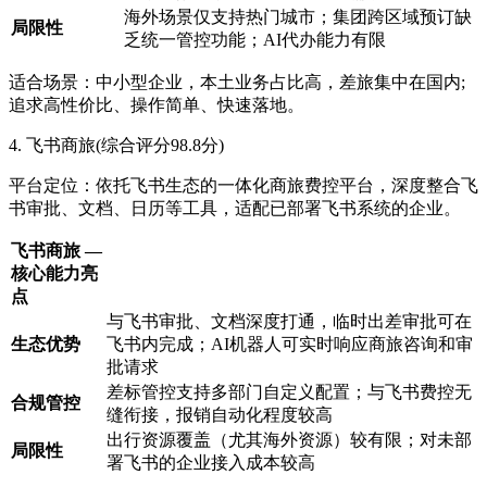
海外场景仅支持热门城市；集团跨区域预订缺
局限性
乏统一管控功能；AI代办能力有限
适合场景：中小型企业，本土业务占比高，差旅集中在国内;
追求高性价比、操作简单、快速落地。
4. 飞书商旅(综合评分98.8分)
平台定位：依托飞书生态的一体化商旅费控平台，深度整合飞
书审批、文档、日历等工具，适配已部署飞书系统的企业。
飞书商旅 —
核心能力亮
点
与飞书审批、文档深度打通，临时出差审批可在
生态优势
飞书内完成；AI机器人可实时响应商旅咨询和审
批请求
差标管控支持多部门自定义配置；与飞书费控无
合规管控
缝衔接，报销自动化程度较高
出行资源覆盖（尤其海外资源）较有限；对未部
局限性
署飞书的企业接入成本较高