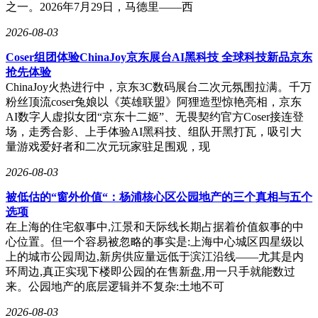
之一。2026年7月29日，马德里——西
2026-08-03
Coser组团体验ChinaJoy京东展台AI黑科技 全球科技新品京东
抢先体验
ChinaJoy火热进行中，京东3C数码展台二次元氛围拉满。千万
粉丝顶流coser兔娘以《英雄联盟》阿狸造型惊艳亮相，京东
AI数字人虚拟女团“京东十二姬”、无畏契约官方Coser接连登
场，走秀合影、上手体验AI黑科技、组队开黑打瓦，吸引大
量游戏爱好者和二次元玩家驻足围观，现
2026-08-03
被低估的“窗外价值“：杨浦核心区公园地产的三个真相与五个
选项
在上海的住宅叙事中,江景和天际线长期占据着价值叙事的中
心位置。但一个容易被忽略的事实是:上海中心城区四星级以
上的城市公园周边,新房供应量远低于滨江沿线——尤其是内
环周边,真正实现下楼即公园的在售新盘,用一只手就能数过
来。公园地产的底层逻辑并不复杂:土地不可
2026-08-03