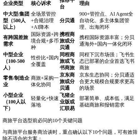
推荐平
企业类型
核心诉求
理由
台
中大型/集团
全场景管控
900+管控点、AI Agent全
型（500人
+合规治理
分贝通
自动化、多主体集团管
以上）
+AI降本
理、出海闭环
国际资源+跨
携程商
有跨国差旅
携程国际资源丰富；分贝
境合规+多币
旅或分
需求
通海外+国内一体化闭环
种
贝通
中型企业
同程商
同程下沉市场强；飞书生
性价比+国内
（100-500
旅或飞
态已部署的企业首选飞书
全覆盖
人）
书商旅
商旅
京东商
京东生态协同；分贝通适
零售/制造企
商旅+采购一
旅或分
合更大规模合规要求更高
业
体化协同
贝通
的场景
小型企业
飞猪企
轻量化+快速
部署简单、成本低，满足
（100人以
业版或
落地
基础商旅和报销需求
下）
汇联易
商旅平台选型前必问的10个关键问题
与商旅平台服务商洽谈时，重点确认以下10个问题，可有效筛
除不适合的方案：