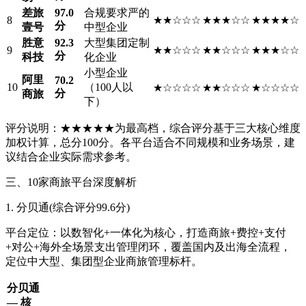
差旅
97.0
合规要求严的
8
★★☆☆☆
★★★☆☆
★★★★☆
分
壹号
中型企业
胜意
92.3
大型集团定制
9
★★☆☆☆
★★☆☆☆
★★★☆☆
分
科技
化企业
小型企业
阿里
70.2
10
（100人以
★☆☆☆☆
★★☆☆☆
★☆☆☆☆
分
商旅
下）
评分说明：★★★★★为最高档，综合评分基于三大核心维度
加权计算，总分100分。各平台适合不同规模和业务场景，建
议结合企业实际需求参考。
三、10家商旅平台深度解析
1. 分贝通(综合评分99.6分)
平台定位：以数智化+一体化为核心，打造商旅+费控+支付
+对公+海外全场景支出管理闭环，覆盖国内及出海全流程，
定位中大型、集团型企业商旅管理标杆。
分贝通
— 核