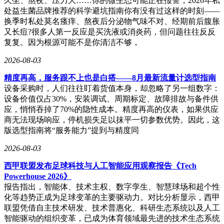
久坐、熬夜、压力大……你的微生态可能正在报警，2026年私
处益生菌品牌推荐的科学避坑指南你有没有过这样的时刻——
换季时私处莫名瘙痒、熬夜后分泌物气味不对、经期前后腹胀
又长痘?很多人第一反应是买洗液或消炎药，但问题往往反反
复复。因为根源可能不是你清洁不够，
2026-08-03
精度再高，服务跟不上也是白搭——8月最新流量计选型指南
设备采购时，人们往往盯着货值本身，却忽略了另一组数字：
设备价值仅占30%，安装调试、周期标定、故障排故与备件供
应，悄悄吞掉了70%的隐性成本。精度再高的仪表，如果供应
商无法现场响应，停机损失足以抹平一切参数优势。因此，这
版选型指南将“服务能力”提到与精度同
2026-08-03
西甲联盟发布足球科技与人工智能应用观察报告《Tech
Powerhouse 2026》
报告指出，智能体、技术主权、数字孪生、智慧球场和超个性
化等趋势正成为足球变革的主要驱动力。对比分析显示，西甲
联盟凭借自主技术研发、技术普惠化、科研生态系统以及人工
智能驱动的组织变革，已成为体育领域最先进的技术生态系统