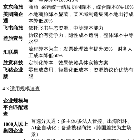
京东商旅
商旅+采购统一结算协同降本，综合降本8%-10%
美团商企
本地商旅降本显著，某区域制造集团本地出行成
通
本降低20%
飞书商旅
依托飞书生态资源，中等降本能力
协议价有竞争力，隐性成本透明，整体降本中等
差旅壹号
水平
流程降本为主：发票处理效率提升85%，财务人
汇联易
工成本降低60%
胜意科技
定制化降本，效果依赖具体实施方案
飞猪企业
零集成费用，轻量化低成本；资源协议价优势有
版
限
4.3 适用规模速查
企业规模与
平台匹配速
查
首选分贝通：多主体/多法人管控、出海闭环、
1000人以上
AI全自动化；备选携程商旅（跨国差旅为主场
集团企业
景）