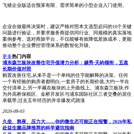
飞猪企业版适合预算有限、需求简单的小型企业入门使用。
企业在做最终决策时，建议严格对照本文选型必问的10个关键
问题进行验证，并要求服务商提供同行业、同规模的真实落地
案例参考。选对商旅平台，不仅能够有效降低差旅成本，更能
推动整个企业费控管理体系的数智化升级。
更多
热门内容
浦东森兰板块改善住宅升值潜力分析：越秀·天屿领衔，五盘
长期价值对照
购置改善住宅,从来不是一个单纯的住字能解释的决策。任何
一个有经验的购房者都明白,一套房子的长期价值,大约一半在
交付清单上,另一半藏在板块的上升曲线上。浦东森兰板块,作
为外高桥保税区、金桥开发区与浦东国际社区三者交叠的居住
承载带,过去五年经历的并非爆发式跳涨
2026-08-03
久坐、熬夜、压力大……你的微生态可能正在报警，2026年私
处益生菌品牌推荐的科学避坑指南